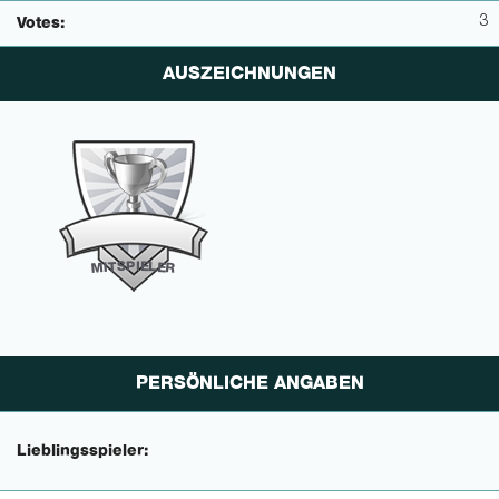
3
Votes:
AUSZEICHNUNGEN
P
I
E
S
L
T
E
I
M
R
PERSÖNLICHE ANGABEN
Lieblingsspieler: