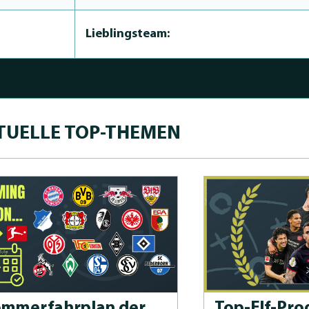
Lieblingsteam:
TUELLE TOP-THEMEN
m­merfahrplan der
Top-Elf-Prog