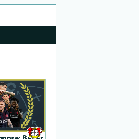
­no­se: Bayer