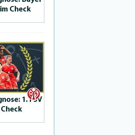
 im Check
­no­se: 1. FSV
 Check