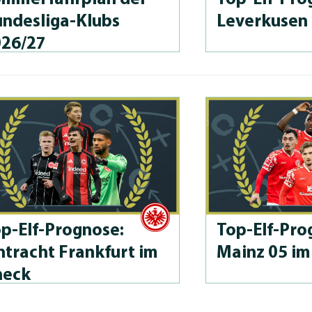
n­des­li­ga-Klubs
Leverkusen
026/27
p-Elf-Prog­no­se:
Top-Elf-Prog
ntracht Frankfurt im
Mainz 05 im
heck