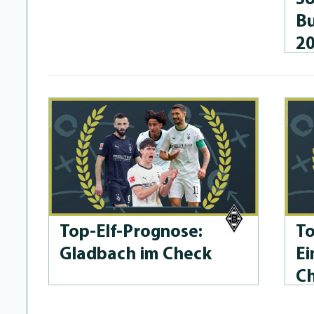
Bu
2
Top-Elf-Prog­no­se:
To
Gladbach im Check
Ei
C