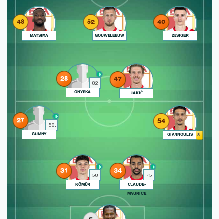
48
52
40
MATSIMA
GOUWELEEUW
ZESIGER
28
47
82.
ONYEKA
JAKIĆ
27
54
58.
GUMNY
GIANNOULIS
8.
31
34
58.
75.
KÖMÜR
CLAUDE-
MAURICE