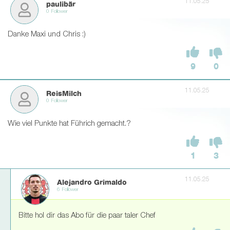
11.05.25
paulibär
0 Follower
Danke Maxi und Chris :)
9
0
11.05.25
ReisMilch
0 Follower
Wie viel Punkte hat Führich gemacht.?
1
3
11.05.25
Alejandro Grimaldo
6 Follower
Bitte hol dir das Abo für die paar taler Chef