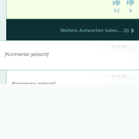
52
8
Weitere Antworten laden... (2)
11.05.25
[Kommentar gelöscht]
11.05.25
[Kommentar gelöscht]
Weitere Antworten laden... (7)
11.05.25
Phil
0 Follower