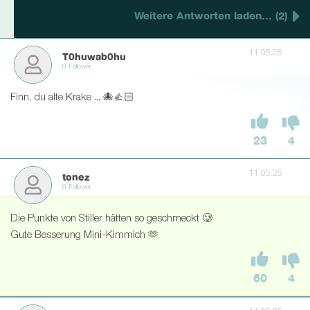
Weitere Antworten laden... (2)
11.05.25
T0huwab0hu
0 Follower
Finn, du alte Krake ... 🐙👍🏻
23
4
11.05.25
tonez
0 Follower
Die Punkte von Stiller hätten so geschmeckt 🥲
Gute Besserung Mini-Kimmich 🫶
60
4