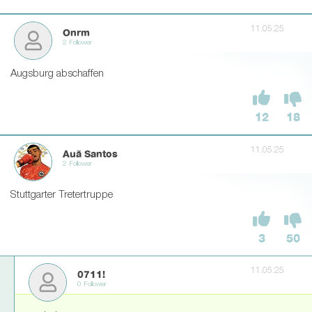
11.05.25
Onrm
2 Follower
Augsburg abschaffen
12
18
11.05.25
Auã Santos
2 Follower
Stuttgarter Tretertruppe
3
50
11.05.25
0711!
0 Follower