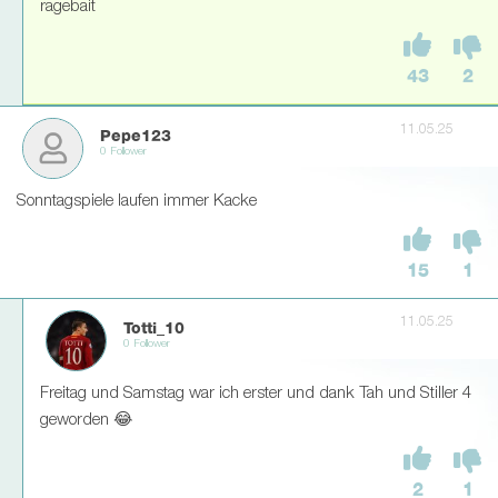
ragebait
43
2
11.05.25
Pepe123
0 Follower
Sonntagspiele laufen immer Kacke
15
1
11.05.25
Totti_10
0 Follower
Freitag und Samstag war ich erster und dank Tah und Stiller 4
geworden 😂
2
1