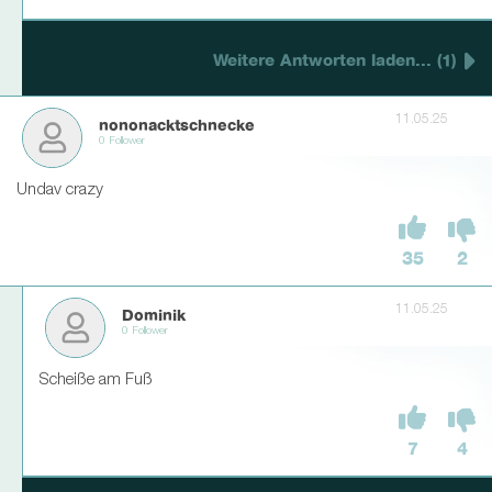
Weitere Antworten laden... (1)
11.05.25
nononacktschnecke
0 Follower
Undav crazy
35
2
11.05.25
Dominik
0 Follower
Scheiße am Fuß
7
4