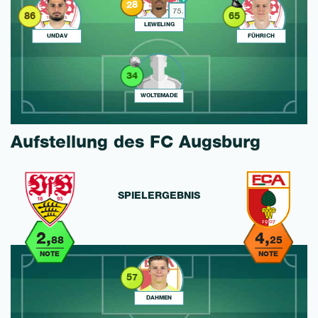
28
75.
86
65
LEWELING
UNDAV
FÜHRICH
34
WOLTEMADE
Aufstellung des FC Augsburg
SPIELERGEBNIS
2,
4,
88
25
NOTE
NOTE
57
DAHMEN