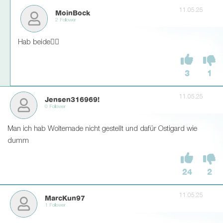
11.05.25
MoinBock
2 Follower
Hab beide👍🏽
3
1
11.05.25
Jensen316969!
0 Follower
Man ich hab Woltemade nicht gestellt und dafür Ostigard wie
dumm
24
2
11.05.25
MarcKun97
1 Follower