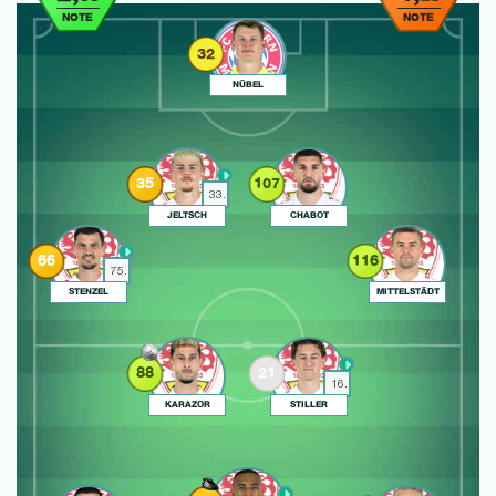
NOTE
NOTE
32
NÜBEL
35
107
33.
JELTSCH
CHABOT
66
116
75.
STENZEL
MITTELSTÄDT
88
21
16.
KARAZOR
STILLER