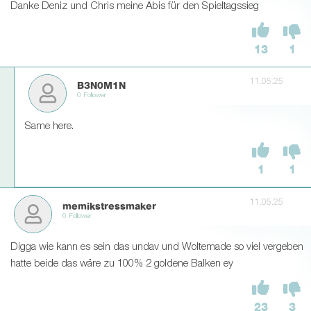
Danke Deniz und Chris meine Abis für den Spieltagssieg
13
1
11.05.25
B3N0M1N
0 Follower
Same here.
1
1
11.05.25
memikstressmaker
0 Follower
Digga wie kann es sein das undav und Woltemade so viel vergeben
hatte beide das wäre zu 100% 2 goldene Balken ey
23
3