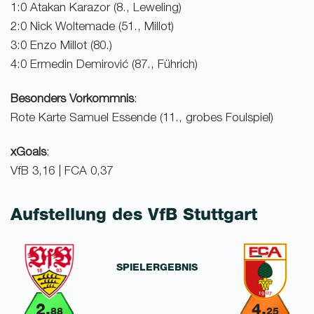
1:0 Atakan Karazor (8., Leweling)
2:0 Nick Woltemade (51., Millot)
3:0 Enzo Millot (80.)
4:0 Ermedin Demirović (87., Führich)
Besonders Vorkommnis
:
Rote Karte Samuel Essende (11., grobes Foulspiel)
xGoals
:
VfB 3,16 | FCA 0,37
Aufstellung des VfB Stuttgart
SPIELERGEBNIS
2,
4,
88
25