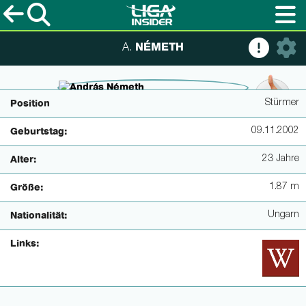
NÉMETH
A.
© IMAGO / Fotomontage
Stürmer
Position
09.11.2002
Geburtstag:
23 Jahre
Alter:
1.87 m
Größe:
Ungarn
Nationalität:
Links: