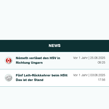
NEWS
Németh verlässt den HSV in
Vor 1 Jahr | 25.06.2025
Richtung Ungarn
09:25
Fünf Leih-Rückkeh­rer beim HSV:
Vor 1 Jahr | 03.06.2025
Das ist der Stand
17:56