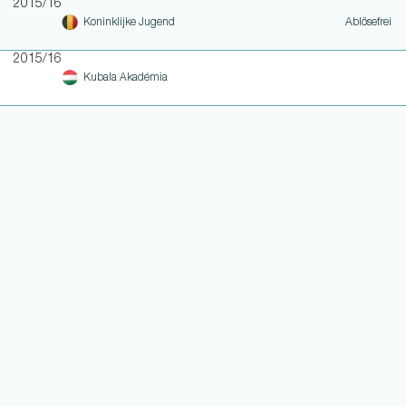
2015/16
Koninklijke Jugend
Ablösefrei
2015/16
Kubala Akadémia
WEITERE LINKS
NOTEN UND EINSATZHISTORIE