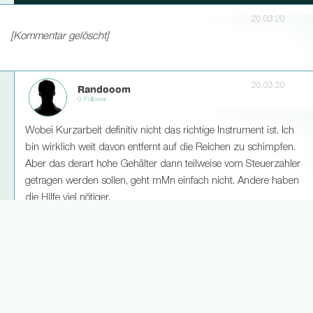
20.03.20
[Kommentar gelöscht]
20.03.20
Randooom
0 Follower
Wobei Kurzarbeit definitiv nicht das richtige Instrument ist. Ich
bin wirklich weit davon entfernt auf die Reichen zu schimpfen.
Aber das derart hohe Gehälter dann teilweise vom Steuerzahler
getragen werden sollen, geht mMn einfach nicht. Andere haben
die Hilfe viel nötiger.
Sinnvoll finde ich ist ein freiwilliger Gehaltsverzicht des
kompletten Kaders wie bei Gladbach
13
1