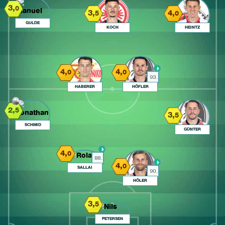
3,
0
3,
4,
5
0
GULDE
KOCH
HEINTZ
4,
4,
0
0
93.
HABERER
HÖFLER
2,
5
3,
5
SCHMID
GÜNTER
4,
0
88.
4,
0
SALLAI
90.
HÖLER
3,
5
PETERSEN