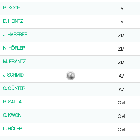
IV
R. KOCH
R. KOCH
IV
D. HEINTZ
D. HEINTZ
ZM
J. HABERER
J. HABERER
ZM
N. HÖFLER
N. HÖFLER
ZM
M. FRANTZ
M. FRANTZ
AV
J. SCHMID
J. SCHMID
AV
C. GÜNTER
C. GÜNTER
OM
R. SALLAI
R. SALLAI
OM
C. KWON
C. KWON
OM
L. HÖLER
L. HÖLER