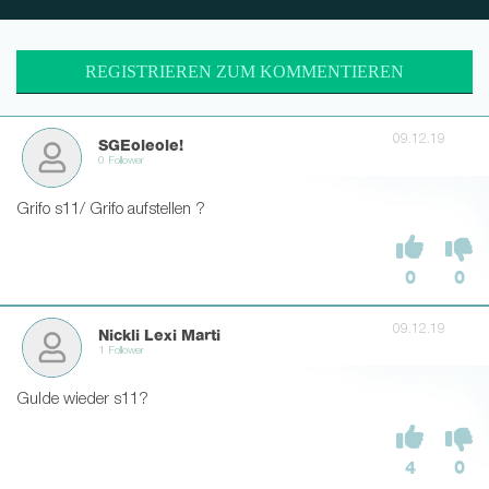
REGISTRIEREN ZUM KOMMENTIEREN
09.12.19
SGEoleole!
0 Follower
Grifo s11/ Grifo aufstellen ?
0
0
09.12.19
Nickli Lexi Marti
1 Follower
Gulde wieder s11?
4
0