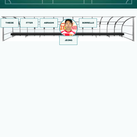
THIEDE
ITTER
ABRASHI
BORRELLO
JEONG