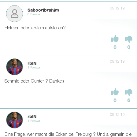
09.12.19
SaboorIbrahim
0 Follower
Flekken oder jarstein aufstellen?
0
0
09.12.19
rbIN
1 Follower
Schmid oder Günter ? Danke:)
0
6
09.12.19
rbIN
1 Follower
Eine Frage, wer macht die Ecken bei Freiburg ? Und allgemein die