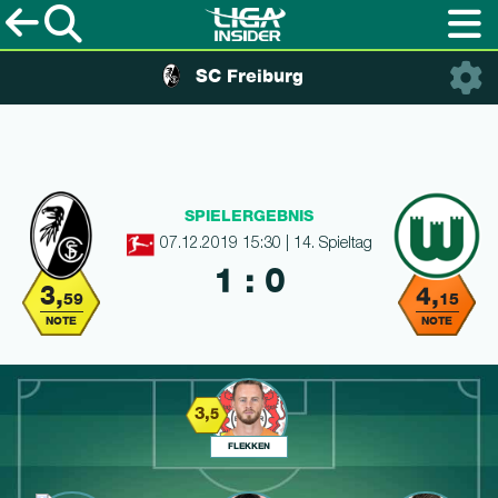
SC Freiburg
SPIELERGEBNIS
07.12.2019 15:30 | 14. Spieltag
1 : 0
3,
4,
59
15
NOTE
NOTE
3,
5
FLEKKEN