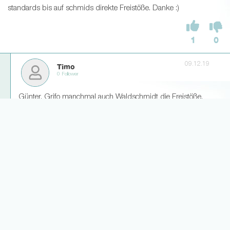
standards bis auf schmids direkte Freistöße. Danke :)
1
0
09.12.19
Timo
0 Follower
Günter, Grifo manchmal auch Waldschmidt die Freistöße.
Elfmeter eigentlich Petersen oder Waldschmidt. Ecken Günter,
Grifo oder Schmidt.
0
0
Weitere Antworten laden... (3)
09.12.19
eintrachtig
0 Follower