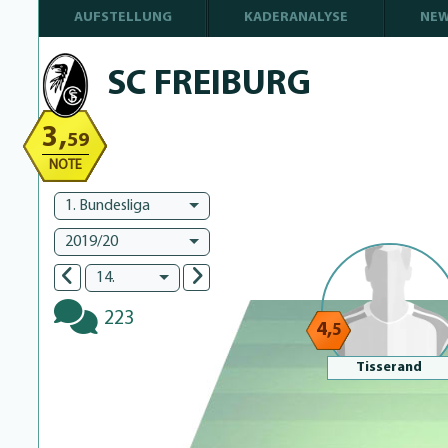
AUFSTELLUNG
KADERANALYSE
NE
SC FREIBURG
3,
59
NOTE
1. Bundesliga
2019/20
14.
223
4,
5
Tisserand