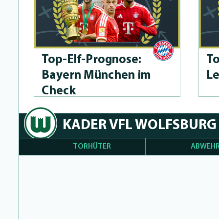
Top-Elf-Prog­no­se:
To
Bayern München im
Le
Check
KADER VFL WOLFSBURG
TORHÜTER
ABWEHR