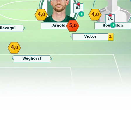
84.
4,
4,
0
0
75.
5,
Arnold
Roussillon
0
ilavogui
Victor
2.
4,
0
Weghorst