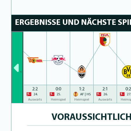
ERGEBNISSE UND NÄCHSTE SPI
‹
3:0
2:2
0:0
1:2
2:1
0:
ZR | RS
24.
25.
AF | HS
26.
27.
Auswärts
Auswärts
Heimspiel
Heimspiel
Auswärts
Heimsp
VORAUSSICHTLICH