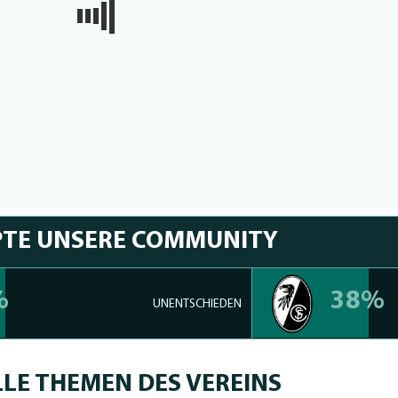
PTE UNSERE COMMUNITY
%
38%
UNENTSCHIEDEN
LE THEMEN DES VEREINS