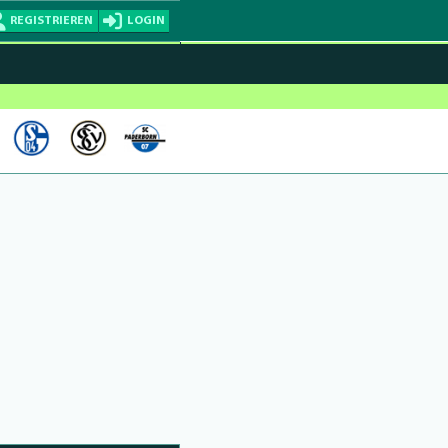
REGISTRIEREN
LOGIN