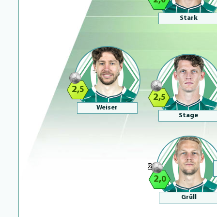
2,
0
Stark
2,
5
2,
5
Weiser
Stage
2
2,
0
Grüll