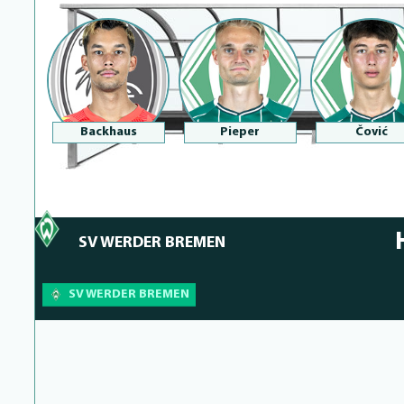
Backhaus
Pieper
Čović
SV WERDER BREMEN
SV WERDER BREMEN