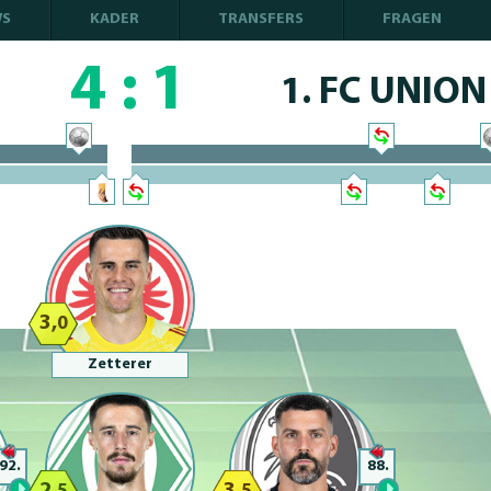
WS
KADER
TRANSFERS
FRAGEN
4
:
1
1. FC UNION
100% Complete
100% Complete
3,
0
Zetterer
92.
88.