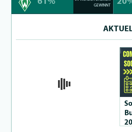
61%
20
GEWINNT
AKTUEL
So
Bu
2