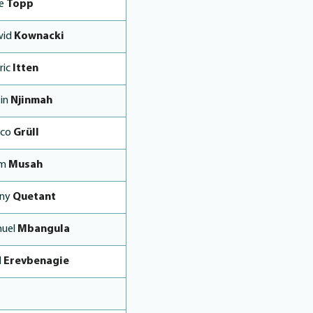
ke
Topp
wid
Kownacki
ric
Itten
tin
Njinmah
rco
Grüll
im
Musah
nny
Quetant
uel
Mbangula
l
Erevbenagie