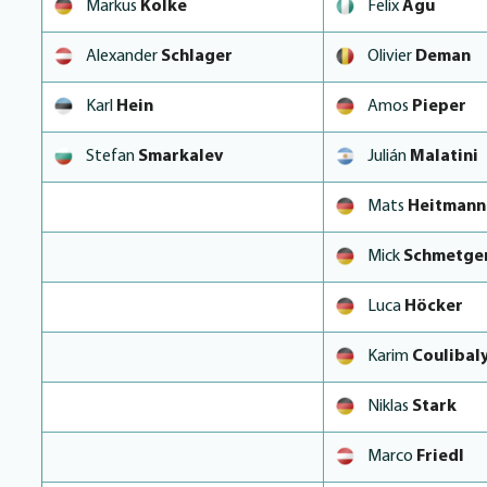
Markus
Kolke
Felix
Agu
Alexander
Schlager
Olivier
Deman
Karl
Hein
Amos
Pieper
Stefan
Smarkalev
Julián
Malatini
Mats
Heitmann
Mick
Schmetge
Luca
Höcker
Karim
Coulibal
Niklas
Stark
Marco
Friedl