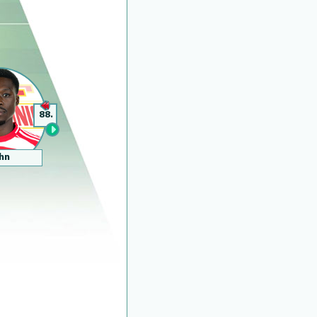
88.
hn