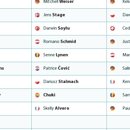
Mitchell
Weiser
Ke
Jens
Stage
Da
Darwin
Soylu
Ced
Romano
Schmid
Jus
Senne
Lynen
Ma
ns
Patrice
Čović
Sal
Dariusz
Stalmach
Ke
y
Chuki
Sam
Skelly
Alvero
Pau