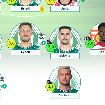
2,
3,
5
5
Friedl
4.
Jung
92.
2
3,
2,
0
0
2,
0
Lynen
Kö
Schmid
73.
2,
5
Ducksch