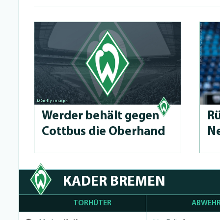
© Getty images
Werder behält gegen
Rü
Cottbus die Oberhand
Ne
KADER BREMEN
TORHÜTER
ABWEHR