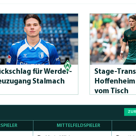
ckschlag für Wer­der-
Sta­ge-Tran
uzu­gang Stalmach
Hoffenheim 
vom Tisch
ZUR
SPIELER
MITTELFELDSPIELER