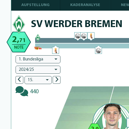
AUFSTELLUNG
KADERANALYSE
NE
SV WERDER BREMEN
2,
71
100% Complete
NOTE
100% Complete
1. Bundesliga
2024/25
15.
440