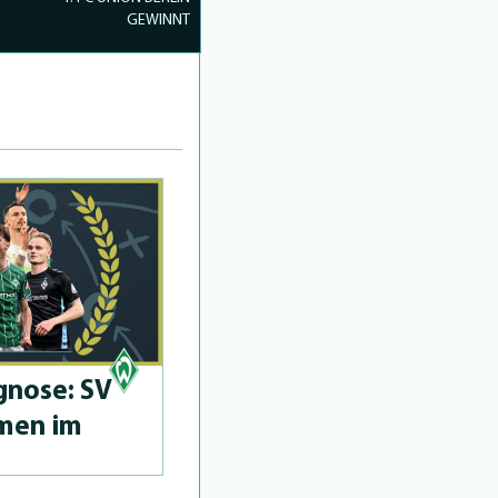
GEWINNT
­no­se: SV
men im