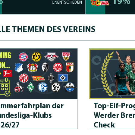
%
19%
UNENTSCHIEDEN
LE THEMEN DES VEREINS
m­merfahrplan der
Top-Elf-Prog
n­des­li­ga-Klubs
Werder Bre
026/27
Check