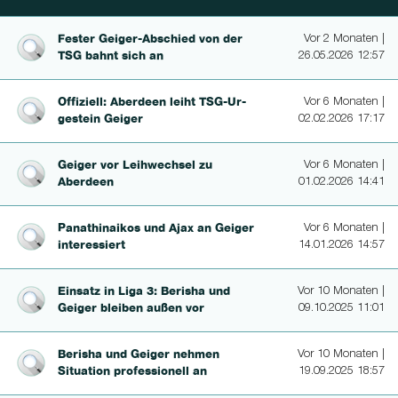
Fester Gei­ger-Abschied von der
Vor 2 Monaten |
TSG bahnt sich an
26.05.2026 12:57
Offiziell: Aberdeen leiht TSG-Ur­
Vor 6 Monaten |
ges­tein Geiger
02.02.2026 17:17
Geiger vor Leihwechsel zu
Vor 6 Monaten |
Aberdeen
01.02.2026 14:41
Panat­hinai­kos und Ajax an Geiger
Vor 6 Monaten |
interessiert
14.01.2026 14:57
Einsatz in Liga 3: Berisha und
Vor 10 Monaten |
Geiger bleiben außen vor
09.10.2025 11:01
Berisha und Geiger nehmen
Vor 10 Monaten |
Situation profes­sio­nell an
19.09.2025 18:57