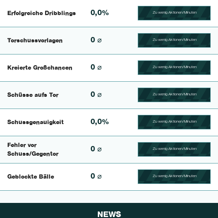
0,0%
Erfolgreiche Dribblings
Zu wenig Aktionen/Minuten
100.46296296296% Comp
0 ⌀
Torschussvorlagen
Zu wenig Aktionen/Minuten
100.4329004329% Compl
0 ⌀
Kreierte Großchancen
Zu wenig Aktionen/Minuten
100.625% Complete
0 ⌀
Schüsse aufs Tor
Zu wenig Aktionen/Minuten
100.46296296296% Comp
0,0%
Schussgenauigkeit
Zu wenig Aktionen/Minuten
100.42735042735% Comp
Fehler vor
0 ⌀
Zu wenig Aktionen/Minuten
100.56497175141% Comp
Schuss/Gegentor
0 ⌀
Geblockte Bälle
Zu wenig Aktionen/Minuten
100.46728971963% Comp
NEWS