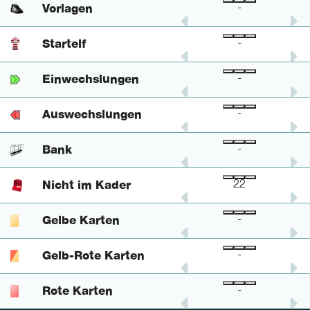
Vorlagen
-
-
-
Startelf
-
-
-
Einwechslungen
-
-
-
Auswechslungen
-
-
-
Bank
-
-
-
Nicht im Kader
20
2
22
Gelbe Karten
-
-
-
Gelb-Rote Karten
-
-
-
Rote Karten
-
-
-