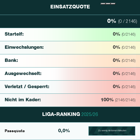
EINSATZQUOTE
0%
(0 / 2146)
0% Complete
Startelf:
0%
(0/2146)
Einwechslungen:
0%
(0/2146)
Bank:
0%
(0/2146)
Ausgewechselt:
0%
(0/2146)
Verletzt / Gesperrt:
0%
(0/2146)
Nicht im Kader:
100%
(2146/2146)
LIGA-RANKING
2025/26
0,0%
Passquote
Zu wenig Aktionen/Minuten
100.39682539683% Comp