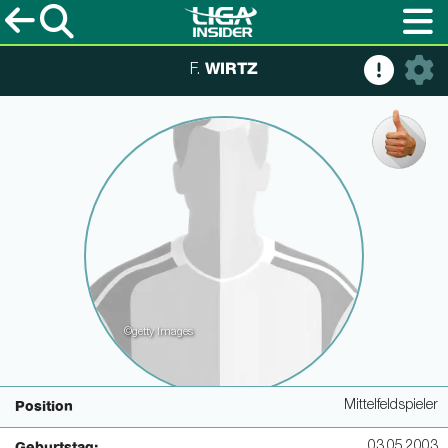
WIRTZ
F.
©getty Images
Mittelfeldspieler
Position
03.05.2003