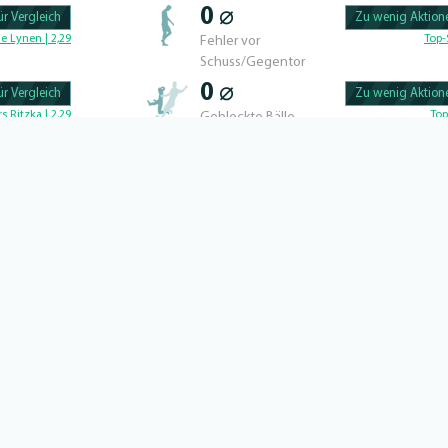
0 ⌀
r Vergleich
Zu wenig Aktione
100.56497175141% 
e Lynen | 2,29
Top-
Fehler vor
Schuss/Gegentor
0 ⌀
r Vergleich
Zu wenig Aktione
100.46728971963% 
rs Ritzka | 2,29
Top
Geblockte Bälle
DZE
I CHAKVETADZE