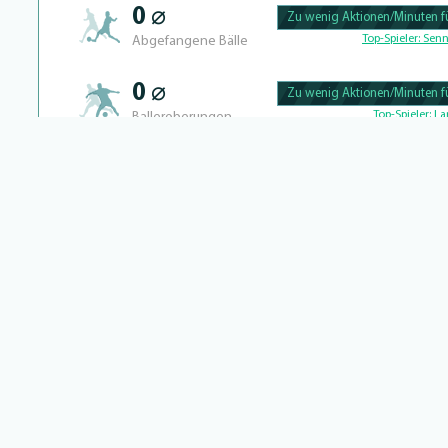
0 ⌀
Zu wenig Aktionen/Minuten fü
100.43859649123% Complete
Top-Spieler:
Senn
Abgefangene Bälle
0 ⌀
Zu wenig Aktionen/Minuten fü
100.40650406504% Complete
Top-Spieler:
La
Balleroberungen
NEWS VON GIORGI CHAKVETA
TRANSFERBILANZ VON GIORG