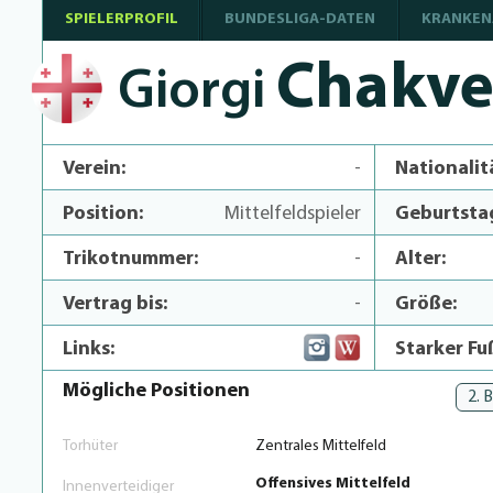
SPIELERPROFIL
BUNDESLIGA-DATEN
KRANKEN
Chakve
Giorgi
Verein:
-
Nationalit
Position:
Mittelfeldspieler
Geburtsta
Trikotnummer:
-
Alter:
Vertrag bis:
-
Größe:
Links:
Starker Fu
Mögliche Positionen
2. 
Torhüter
Zentrales Mittelfeld
Offensives Mittelfeld
Innenverteidiger