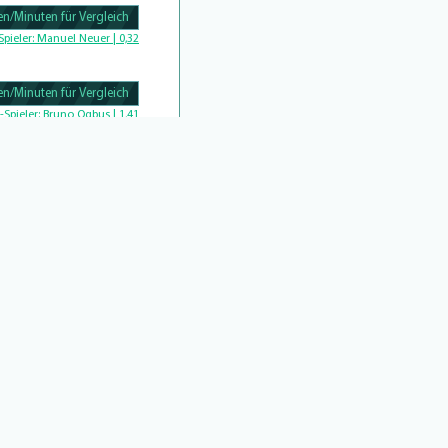
n/Minuten für Vergleich
Complete
Spieler:
Manuel Neuer | 0,32
n/Minuten für Vergleich
Complete
-Spieler:
Bruno Ogbus | 1,41