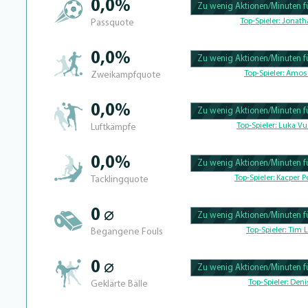
0,0%
Zu wenig Aktionen/Minuten fü
100.39682539683% Complete
Top-Spieler:
Jonath
Passquote
0,0%
Zu wenig Aktionen/Minuten fü
100.390625% Complete
Top-Spieler:
Amos 
Zweikampfquote
0,0%
Zu wenig Aktionen/Minuten fü
100.41493775934% Complete
Top-Spieler:
Luka Vu
Luftkämpfe
0,0%
Zu wenig Aktionen/Minuten fü
100.39682539683% Complete
Top-Spieler:
Kacper Po
Tacklingquote
0 ⌀
Zu wenig Aktionen/Minuten fü
100.4% Complete
Top-Spieler:
Tim L
Begangene Fouls
0 ⌀
Zu wenig Aktionen/Minuten fü
100.46728971963% Complete
Top-Spieler:
Denis
Geklärte Bälle