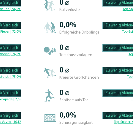
0 ⌀
r Vergleich
Zu wenig Aktione
100.47619047619% 
an Tah | 96,0%
Top-Sp
Ballverluste
0,0%
r Vergleich
Zu wenig Aktione
100.46296296296% 
Pieper | 72,0%
Top-Spi
Erfolgreiche Dribblings
0 ⌀
r Vergleich
Zu wenig Aktione
100.4329004329% C
šković | 76,0%
To
Torschussvorlagen
0 ⌀
r Vergleich
Zu wenig Aktione
100.625% Complete
tulski | 75,0%
Top
Kreierte Großchancen
0 ⌀
r Vergleich
Zu wenig Aktione
100.46296296296% 
emperle | 2,66
T
Schüsse aufs Tor
0,0%
r Vergleich
Zu wenig Aktione
100.42735042735% 
 Vavro | 10,12
Top-Spieler:
Schussgenauigkeit