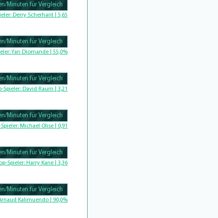
n/Minuten für Vergleich
Complete
ieler:
Derry Scherhant | 5,65
n/Minuten für Vergleich
Complete
eler:
Yan Diomande | 55,0%
n/Minuten für Vergleich
omplete
p-Spieler:
David Raum | 3,21
n/Minuten für Vergleich
-Spieler:
Michael Olise | 0,91
n/Minuten für Vergleich
Complete
op-Spieler:
Harry Kane | 3,36
n/Minuten für Vergleich
Complete
Arnaud Kalimuendo | 90,0%