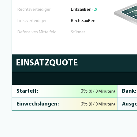
Rechtsverteidiger
Linksaußen
(2)
Linksverteidiger
Rechtsaußen
Defensives Mittelfeld
Stürmer
EINSATZQUOTE
0% Complete
Startelf:
Bank:
0%
(0 / 0 Minuten)
Einwechslungen:
Ausge
0%
(0 / 0 Minuten)