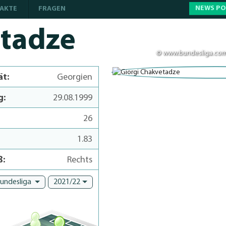
NEWS P
AKTE
FRAGEN
tadze
© www.bundesliga.co
ät:
Georgien
g:
29.08.1999
26
1.83
ß:
Rechts
Bundesliga
2021/22