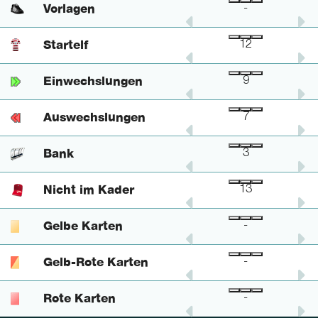
Vorlagen
-
-
-
Startelf
12
-
12
Einwechslungen
8
1
9
Auswechslungen
7
-
7
Bank
3
-
3
Nicht im Kader
11
2
13
Gelbe Karten
-
-
-
Gelb-Rote Karten
-
-
-
Rote Karten
-
-
-