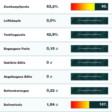
53,2%
92.
Zweikampfquote
64.453125% Complete
0,0%
Luftkämpfe
Zu wenig Aktionen/Minuten
100.41493775934% Comp
42,9%
Tacklingquote
Zu wenig Aktionen/Minuten
100.39682539683% Comp
0,15 ⌀
Begangene Fouls
Zu wenig Aktionen/Minuten
100.4% Complete
0 ⌀
Geklärte Bälle
Zu wenig Aktionen/Minuten
100.46728971963% Comp
0 ⌀
Abgefangene Bälle
Zu wenig Aktionen/Minuten
100.43859649123% Comp
0,22 ⌀
Balleroberungen
Zu wenig Aktionen/Minuten
100.40650406504% Comp
1,64 ⌀
107.
Ballverluste
49.52380952381% Compl