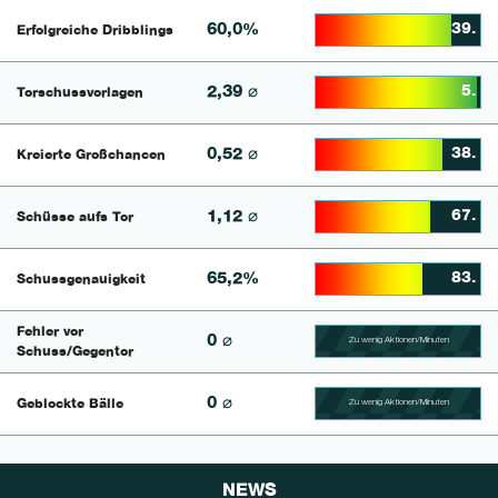
60,0%
39.
Erfolgreiche Dribblings
82.407407407407% Comp
2,39 ⌀
5.
Torschussvorlagen
98.268398268398% Comp
0,52 ⌀
38.
Kreierte Großchancen
76.875% Complete
1,12 ⌀
67.
Schüsse aufs Tor
69.444444444444% Comp
65,2%
83.
Schussgenauigkeit
64.957264957265% Comp
Fehler vor
0 ⌀
Zu wenig Aktionen/Minuten
100.56497175141% Comp
Schuss/Gegentor
0 ⌀
Geblockte Bälle
Zu wenig Aktionen/Minuten
100.46728971963% Comp
NEWS