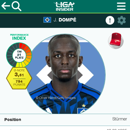
DOMPÉ
J.
PERFORMANCE
INDEX
OM
21
PLATZ
Ø-NOTE
3,
61
794
PUNKTE
© Oliver Hardt/Getty Images
Stürmer
Position