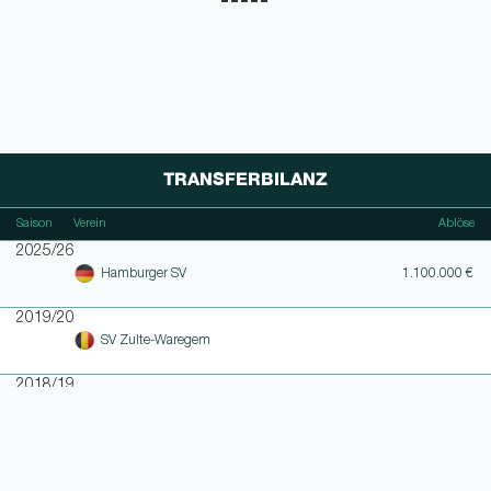
TRANSFERBILANZ
Saison
Verein
Ablöse
2025/26
Hamburger SV
1.100.000 €
2019/20
SV Zulte-Waregem
2018/19
KAA Gent
Ablösefrei
2017/18
Standard Lüttich