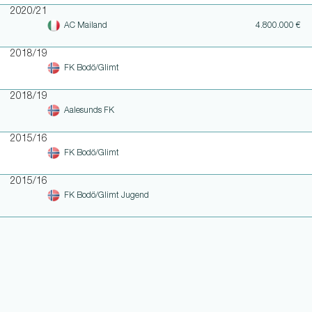
2020/21
AC Mailand
4.800.000 €
2018/19
FK Bodö/Glimt
2018/19
Aalesunds FK
2015/16
FK Bodö/Glimt
2015/16
FK Bodö/Glimt Jugend
WEITERE LINKS
NOTEN UND EINSATZHISTORIE