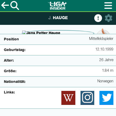
HAUGE
J.
© imagoimages / Eintracht Frankfurt
Mittelfeldspieler
Position
12.10.1999
Geburtstag:
26 Jahre
Alter:
1.84 m
Größe:
Norwegen
Nationalität:
Links: