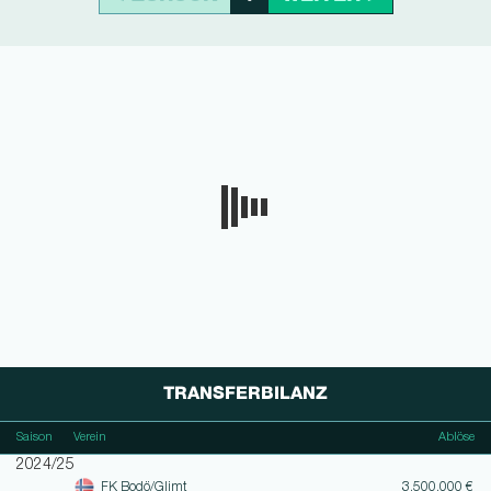
TRANSFERBILANZ
Saison
Verein
Ablöse
2024/25
FK Bodö/Glimt
3.500.000 €