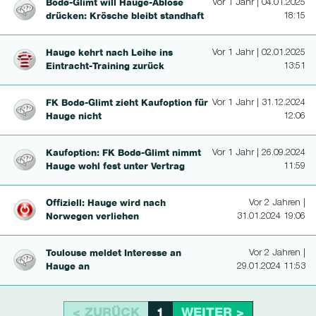
Bodø-Glimt will Hau­ge-Ablöse
Vor 1 Jahr | 04.01.2025
drücken: Krösche bleibt standhaft
18:15
Hauge kehrt nach Leihe ins
Vor 1 Jahr | 02.01.2025
Eintracht-Trai­ning zurück
13:51
FK Bodø-Glimt zieht Kaufoption für
Vor 1 Jahr | 31.12.2024
Hauge nicht
12:06
Kaufoption: FK Bodø-Glimt nimmt
Vor 1 Jahr | 26.09.2024
Hauge wohl fest unter Vertrag
11:59
Offiziell: Hauge wird nach
Vor 2 Jahren |
Norwegen verliehen
31.01.2024 19:06
Toulouse meldet Interesse an
Vor 2 Jahren |
Hauge an
29.01.2024 11:53
< ZURÜCK
WEITER >
1