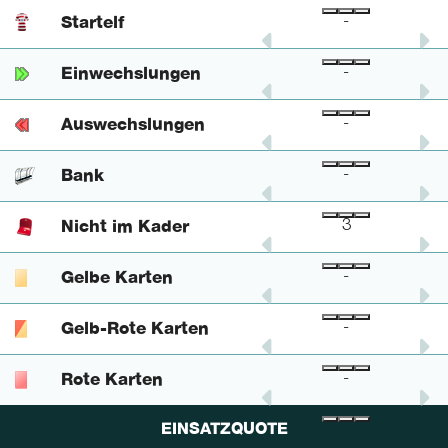
Startelf
-
-
-
Einwechslungen
-
-
-
Auswechslungen
-
-
-
Bank
-
-
-
Nicht im Kader
2
1
3
Gelbe Karten
-
-
-
Gelb-Rote Karten
-
-
-
Rote Karten
-
-
-
EINSATZQUOTE