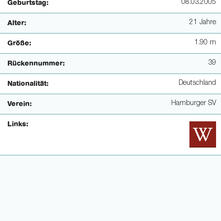
08.03.2005
Geburtstag:
21 Jahre
Alter:
1.90 m
Größe:
39
Rückennummer:
Deutschland
Nationalität:
Hamburger SV
Verein:
Links: