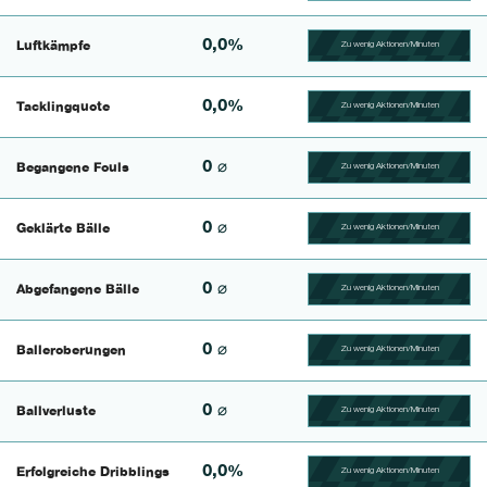
0,0%
Luftkämpfe
Zu wenig Aktionen/Minuten
100.41493775934% Comp
0,0%
Tacklingquote
Zu wenig Aktionen/Minuten
100.39682539683% Comp
0 ⌀
Begangene Fouls
Zu wenig Aktionen/Minuten
100.4% Complete
0 ⌀
Geklärte Bälle
Zu wenig Aktionen/Minuten
100.46728971963% Comp
0 ⌀
Abgefangene Bälle
Zu wenig Aktionen/Minuten
100.43859649123% Comp
0 ⌀
Balleroberungen
Zu wenig Aktionen/Minuten
100.40650406504% Comp
0 ⌀
Ballverluste
Zu wenig Aktionen/Minuten
100.47619047619% Comp
0,0%
Erfolgreiche Dribblings
Zu wenig Aktionen/Minuten
100.46296296296% Comp