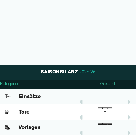
SAISONBILANZ
2025/26
Kategorie
1. Bundesliga
DFB Pokal
Gesamt
Einsätze
-
-
-
Tore
-
-
-
Vorlagen
-
-
-