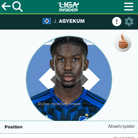
AGYEKUM
J.
© Oliver Hardt/Getty Images
Abwehrspieler
Position