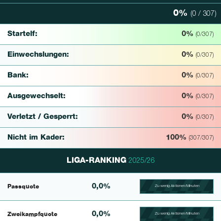
0%
(0 / 307)
0% Complete
Startelf:
0%
(0/307)
Einwechslungen:
0%
(0/307)
Bank:
0%
(0/307)
Ausgewechselt:
0%
(0/307)
Verletzt / Gesperrt:
0%
(0/307)
Nicht im Kader:
100%
(307/307)
LIGA-RANKING
2025/26
0,0%
Passquote
Zu wenig Aktionen/Minuten
100.39682539683% Comp
0,0%
Zweikampfquote
Zu wenig Aktionen/Minuten
100.390625% Complete