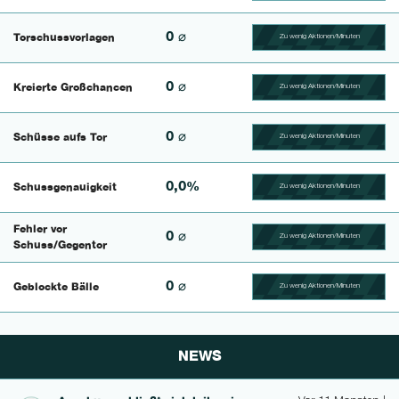
0 ⌀
Torschussvorlagen
Zu wenig Aktionen/Minuten
100.4329004329% Compl
0 ⌀
Kreierte Großchancen
Zu wenig Aktionen/Minuten
100.625% Complete
0 ⌀
Schüsse aufs Tor
Zu wenig Aktionen/Minuten
100.46296296296% Comp
0,0%
Schussgenauigkeit
Zu wenig Aktionen/Minuten
100.42735042735% Comp
Fehler vor
0 ⌀
Zu wenig Aktionen/Minuten
100.56497175141% Comp
Schuss/Gegentor
0 ⌀
Geblockte Bälle
Zu wenig Aktionen/Minuten
100.46728971963% Comp
NEWS