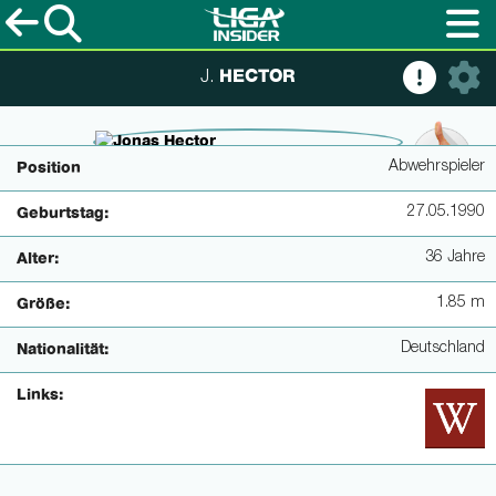
HECTOR
J.
© imagoimages / Uwe Kraft
Abwehrspieler
Position
27.05.1990
Geburtstag:
36 Jahre
Alter:
1.85 m
Größe:
Deutschland
Nationalität:
Links: