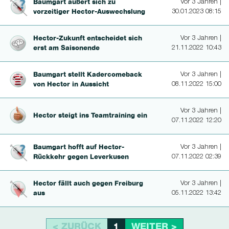
Baumgart äußert sich zu
Vor 3 Jahren |
vorzeitiger Hector-Aus­wechslung
30.01.2023 08:15
Hector-Zu­kunft entscheidet sich
Vor 3 Jahren |
erst am Saisonende
21.11.2022 10:43
Baumgart stellt Kader­come­back
Vor 3 Jahren |
von Hector in Aussicht
08.11.2022 15:00
Vor 3 Jahren |
Hector steigt ins Teamtraining ein
07.11.2022 12:20
Baumgart hofft auf Hector-
Vor 3 Jahren |
Rückkehr gegen Leverkusen
07.11.2022 02:39
Hector fällt auch gegen Freiburg
Vor 3 Jahren |
aus
05.11.2022 13:42
< ZURÜCK
WEITER >
1