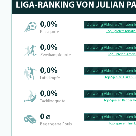
LIGA-RANKING VON JULIAN PA
0,0%
Zu wenig Aktionen/Minuten fü
100.39682539683% Complete
Top-Spieler:
Jonath
Passquote
0,0%
Zu wenig Aktionen/Minuten fü
100.390625% Complete
Top-Spieler:
Amos 
Zweikampfquote
0,0%
Zu wenig Aktionen/Minuten fü
100.41493775934% Complete
Top-Spieler:
Luka Vu
Luftkämpfe
0,0%
Zu wenig Aktionen/Minuten fü
100.39682539683% Complete
Top-Spieler:
Kacper Po
Tacklingquote
0 ⌀
Zu wenig Aktionen/Minuten fü
100.4% Complete
Top-Spieler:
Tim L
Begangene Fouls