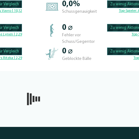
0,0%
r Vergleich
Zu wenig Aktione
100.42735042735% 
 Vavro | 10,12
Top-Spieler:
Schussgenauigkeit
0 ⌀
r Vergleich
Zu wenig Aktione
100.56497175141% 
e Lynen | 2,29
Top-
Fehler vor
Schuss/Gegentor
0 ⌀
r Vergleich
Zu wenig Aktione
100.46728971963% 
rs Ritzka | 2,29
Top
Geblockte Bälle