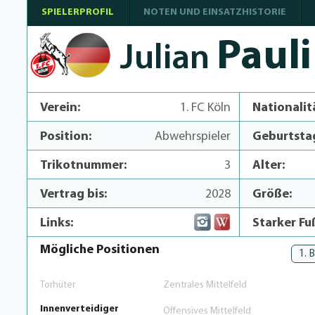
SPIELERPROFIL
NOTEN UND EINSATZHISTORIE
Pauli
Julian
Verein:
1. FC Köln
Nationalit
Position:
Abwehrspieler
Geburtsta
Trikotnummer:
3
Alter:
Vertrag bis:
2028
Größe:
Links:
Starker Fu
Mögliche Positionen
1. 
Torhüter
Zentrales Mittelfeld
Innenverteidiger
Offensives Mittelfeld