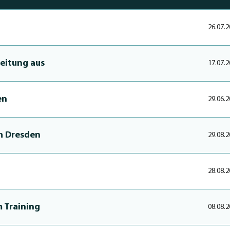
26.07.2
ereitung aus
17.07.2
en
29.06.2
ch Dresden
29.08.2
28.08.2
m Training
08.08.2