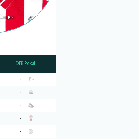
 Images
DFB Pokal
-
-
-
-
-