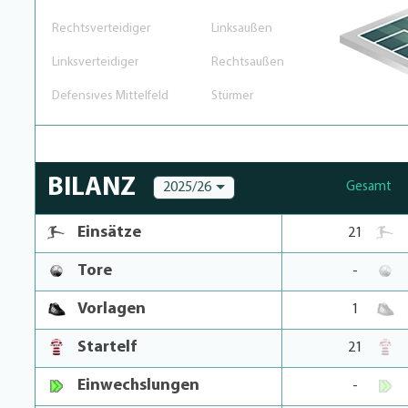
Rechtsverteidiger
Linksaußen
Linksverteidiger
Rechtsaußen
Defensives Mittelfeld
Stürmer
BILANZ
2025/26
Gesamt
Einsätze
21
Tore
-
Vorlagen
1
Startelf
21
Einwechslungen
-