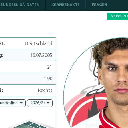
BUNDESLIGA-DATEN
KRANKENAKTE
FRAGEN
NEWS P
ät:
Deutschland
g:
18.07.2005
21
1.90
ß:
Rechts
Bundesliga
2026/27