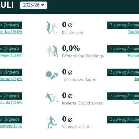
ULI
2025/26
0 ⌀
r Vergleich
Zu wenig Aktione
100.47619047619% 
an Tah | 96,0%
Top-Sp
Ballverluste
0,0%
r Vergleich
Zu wenig Aktione
100.46296296296% 
Pieper | 72,0%
Top-Spi
Erfolgreiche Dribblings
0 ⌀
r Vergleich
Zu wenig Aktione
100.4329004329% C
šković | 76,0%
To
Torschussvorlagen
0 ⌀
r Vergleich
Zu wenig Aktione
100.625% Complete
tulski | 75,0%
Top
Kreierte Großchancen
0 ⌀
r Vergleich
Zu wenig Aktione
100.46296296296% 
emperle | 2,66
T
Schüsse aufs Tor