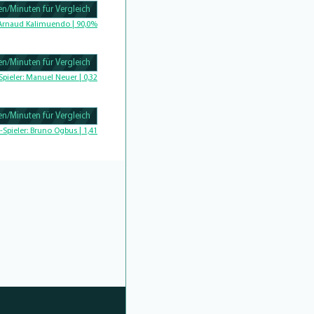
n/Minuten für Vergleich
Complete
Arnaud Kalimuendo | 90,0%
n/Minuten für Vergleich
Complete
Spieler:
Manuel Neuer | 0,32
n/Minuten für Vergleich
Complete
-Spieler:
Bruno Ogbus | 1,41