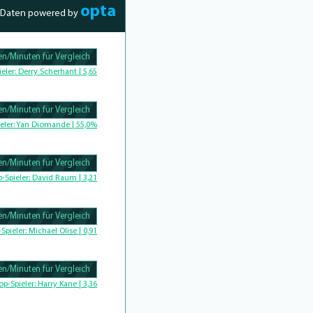
opta
Daten powered by
n/Minuten für Vergleich
Complete
ieler:
Derry Scherhant | 5,65
n/Minuten für Vergleich
Complete
eler:
Yan Diomande | 55,0%
n/Minuten für Vergleich
omplete
p-Spieler:
David Raum | 3,21
n/Minuten für Vergleich
-Spieler:
Michael Olise | 0,91
n/Minuten für Vergleich
Complete
op-Spieler:
Harry Kane | 3,36