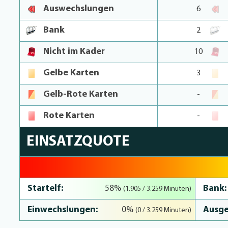
Auswechslungen
6
Bank
2
Nicht im Kader
10
Gelbe Karten
3
Gelb-Rote Karten
-
Rote Karten
-
EINSATZQUOTE
58.5% Complete
Startelf:
Bank:
58%
(1.905 / 3.259 Minuten)
Einwechslungen:
Ausge
0%
(0 / 3.259 Minuten)