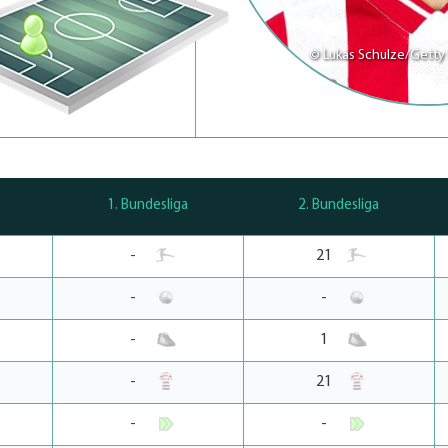
© Lukas Schulze/Getty
1. Bundesliga
2. Bundesliga
-
21
-
-
-
1
-
21
-
-