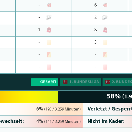
-
6
-
2
1
8
-
3
-
-
-
-
GESAMT
1. BUNDESLIGA
2. BUNDE
58%
(1.
Verletzt / Gesperrt
6%
(195 / 3.259 Minuten)
wechselt:
Nicht im Kader:
4%
(141 / 3.259 Minuten)