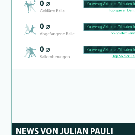
0 ⌀
Zu wenig Aktionen/Minuten fü
100.46728971963% Complete
Top-Spieler:
Denis
Geklärte Bälle
0 ⌀
Zu wenig Aktionen/Minuten fü
100.43859649123% Complete
Top-Spieler:
Senn
Abgefangene Bälle
0 ⌀
Zu wenig Aktionen/Minuten fü
100.40650406504% Complete
Top-Spieler:
La
Balleroberungen
NEWS VON JULIAN PAULI