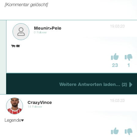
[Kommentar gelöscht]
19.03.23
Meunir>Pele
0 Follower
🐃🐖
23
1
Weitere Antworten laden... (2)
19.03.23
CrazyVince
14 Follower
Legende♥