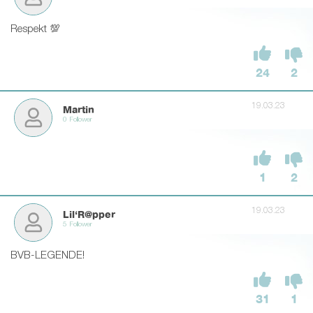
Respekt 💯
24
2
19.03.23
Martin
0 Follower
1
2
19.03.23
Lil‘R@pper
5 Follower
BVB-LEGENDE!
31
1