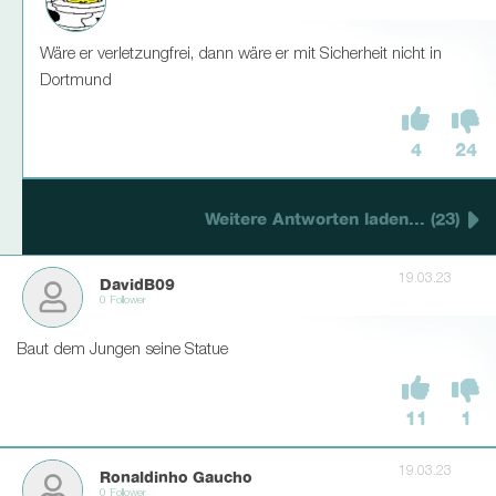
Wäre er verletzungfrei, dann wäre er mit Sicherheit nicht in
Dortmund
4
24
Weitere Antworten laden... (23)
19.03.23
DavidB09
0 Follower
Baut dem Jungen seine Statue
11
1
19.03.23
Ronaldinho Gaucho
0 Follower