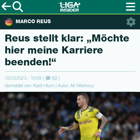
MARCO REUS
Reus stellt klar: „Möchte
hier meine Karriere
beenden!“
19.03.2023 - 16:09
62
Gemeldet von: Keidi Hlum | Autor: Ali Nikkhouy