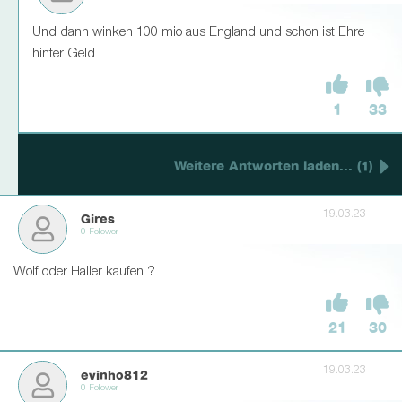
Und dann winken 100 mio aus England und schon ist Ehre
hinter Geld
1
33
Weitere Antworten laden... (1)
19.03.23
Gires
0 Follower
Wolf oder Haller kaufen ?
21
30
19.03.23
evinho812
0 Follower