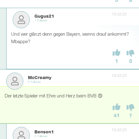
5
8
19.03.23
Gugus21
1 Follower
Und wer glänzt denn gegen Bayern, wenns drauf ankommt?
Mbappe?
1
0
19.03.23
McCreamy
0 Follower
Der letzte Spieler mit Ehre und Herz beim BVB 😍
41
7
19.03.23
Benson1
2 Follower