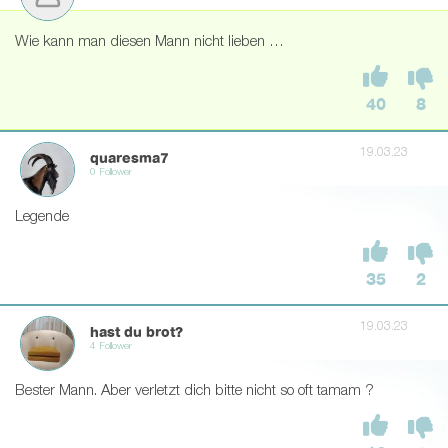
Wie kann man diesen Mann nicht lieben …
40
8
19.03.23
quaresma7
0 Follower
Legende
35
2
19.03.23
hast du brot?
4 Follower
Bester Mann. Aber verletzt dich bitte nicht so oft tamam ?