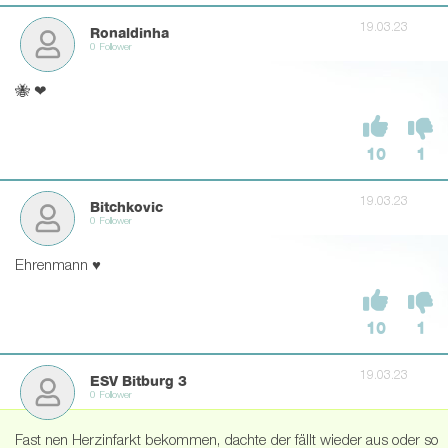
19.03.23
Ronaldinha
0 Follower
🐝 ❤
10
1
19.03.23
Bitchkovic
0 Follower
Ehrenmann ♥
10
1
19.03.23
ESV Bitburg 3
0 Follower
Fast nen Herzinfarkt bekommen, dachte der fällt wieder aus oder so