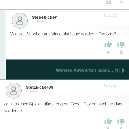
28
7
19.03.23
Steeebicher
1 Follower
Wie sieht's bei dir aus Vince bist heute wieder in Topform?
4
2
Weitere Antworten laden... (1)
19.03.23
Spitzkicker09
2 Follower
Ja, in solchen Spielen glänzt er gern. Gegen Bayern taucht er dann
wieder ab.