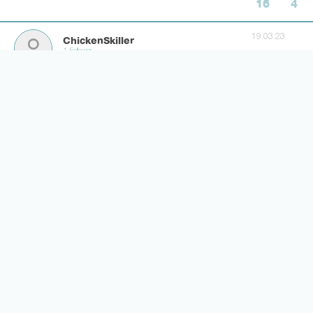
16
4
19.03.23
ChickenSkiller
1 Follower
Mein Löwe, mein Bär, mein Marco 🖤💛
6
4