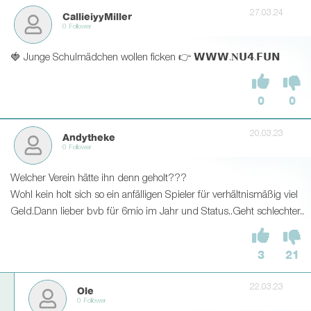
27.03.24
CallieiyyMiller
0 Follower
🍓 Junge Schulmädchen wollen ficken 👉 𝗪𝗪𝗪.𝐍𝗨𝟰.𝗙𝗨𝗡
0
0
20.03.23
Andytheke
0 Follower
Welcher Verein hätte ihn denn geholt???
Wohl kein holt sich so ein anfälligen Spieler für verhältnismäßig viel
Geld.Dann lieber bvb für 6mio im Jahr und Status..Geht schlechter..
3
21
22.03.23
Ole
0 Follower