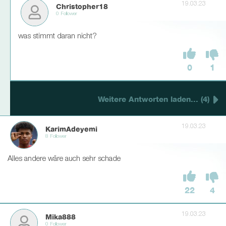
19.03.23
Christopher18
0 Follower
was stimmt daran nicht?
0
1
Weitere Antworten laden... (4)
19.03.23
KarimAdeyemi
8 Follower
Alles andere wäre auch sehr schade
22
4
19.03.23
Mika888
0 Follower