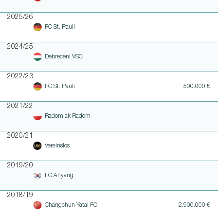
2025/26
FC St. Pauli
2024/25
Debreceni VSC
2022/23
FC St. Pauli
500.000 €
2021/22
Radomiak Radom
2020/21
Vereinslos
2019/20
FC Anyang
2018/19
Changchun Yatai FC
2.900.000 €