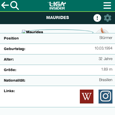
MAURIDES
© Baering
Stürmer
Position
10.03.1994
Geburtstag:
32 Jahre
Alter:
1.89 m
Größe:
Brasilien
Nationalität:
Links: