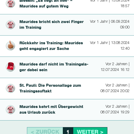
Blessin: „Es liegt an ihm“ –
Vor 1 Jahr | 13.09.2024
Maurides auf gutem Weg
18:57
Maurides bricht sich zwei Finger
Vor 1 Jahr | 06.09.2024
im Training
09:00
Rückkehr ins Training: Maurides
Vor 1 Jahr | 13.08.2024
geht engagiert zur Sache
12:40
Maurides darf nicht im Trainingsla­
Vor 2 Jahren |
ger dabei sein
12.07.2024 16:12
St. Pauli: Die Personallage zum
Vor 2 Jahren |
Trai­ningsauftakt
08.07.2024 20:02
Maurides kehrt mit Übergewicht
Vor 2 Jahren |
aus Urlaub zurück
08.07.2024 19:29
< ZURÜCK
WEITER >
1