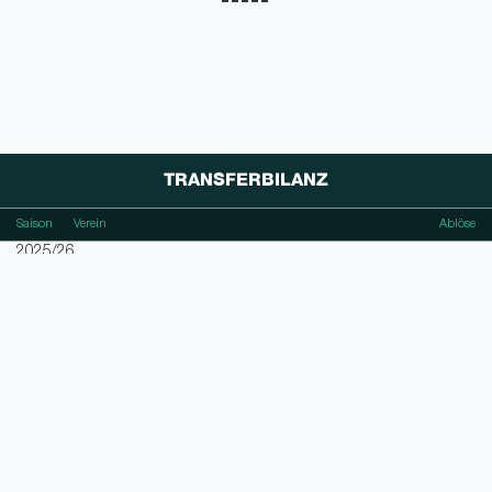
TRANSFERBILANZ
Saison
Verein
Ablöse
2025/26
Hamburger SV
1.500.000 €
2021/22
FC St. Gallen 1879
2021/22
Hamburger SV
200.000 €
2017/18
FC St. Gallen 1879
Ablösefrei