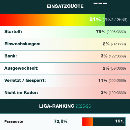
EINSATZQUOTE
81%
(2982 / 3669)
81% Complete
Startelf:
79%
(2908/3669)
Einwechslungen:
2%
(74/3669)
Bank:
3%
(122/3669)
Ausgewechselt:
2%
(59/3669)
Verletzt / Gesperrt:
11%
(396/3669)
Nicht im Kader:
3%
(100/3669)
LIGA-RANKING
2025/26
72,8%
191.
Passquote
24.603174603175% Comp