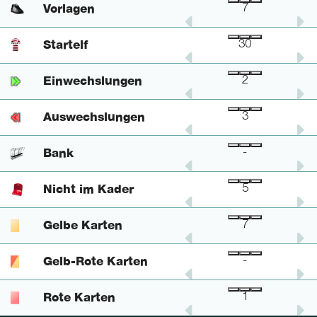
Vorlagen
4
3
7
Startelf
27
3
30
Einwechslungen
2
-
2
Auswechslungen
3
-
3
Bank
-
-
-
Nicht im Kader
5
-
5
Gelbe Karten
7
-
7
Gelb-Rote Karten
-
-
-
Rote Karten
1
-
1