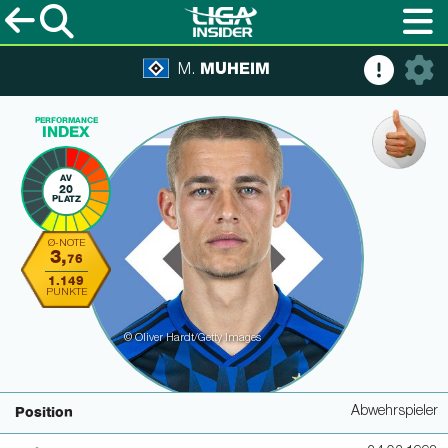
MUHEIM
M.
PERFORMANCE
INDEX
AV
20
PLATZ
Ø-NOTE
3,
76
1.149
PUNKTE
© Oliver Hardt/Getty Images
Abwehrspieler
Position