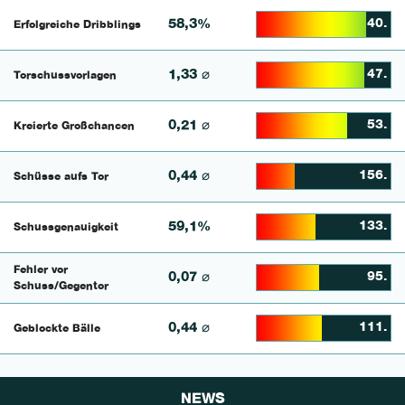
58,3%
40.
Erfolgreiche Dribblings
81.944444444444% Comp
1,33 ⌀
47.
Torschussvorlagen
80.08658008658% Compl
0,21 ⌀
53.
Kreierte Großchancen
67.5% Complete
0,44 ⌀
156.
Schüsse aufs Tor
28.240740740741% Comp
59,1%
133.
Schussgenauigkeit
43.589743589744% Comp
Fehler vor
0,07 ⌀
95.
46.892655367232% Comp
Schuss/Gegentor
0,44 ⌀
111.
Geblockte Bälle
48.598130841121% Comp
NEWS