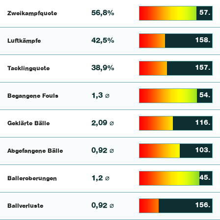
56,8%
57.
Zweikampfquote
78.125% Complete
42,5%
158.
Luftkämpfe
34.854771784232% Comp
38,9%
157.
Tacklingquote
38.095238095238% Comp
1,3 ⌀
54.
Begangene Fouls
78.8% Complete
2,09 ⌀
116.
Geklärte Bälle
46.261682242991% Comp
0,92 ⌀
103.
Abgefangene Bälle
55.263157894737% Comp
1,2 ⌀
45.
Balleroberungen
82.113821138211% Comp
0,92 ⌀
156.
Ballverluste
26.190476190476% Comp