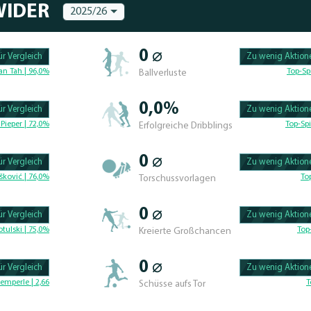
WIDER
2025/26
0 ⌀
r Vergleich
Zu wenig Aktione
100.47619047619% 
an Tah | 96,0%
Top-Sp
Ballverluste
0,0%
r Vergleich
Zu wenig Aktione
100.46296296296% 
Pieper | 72,0%
Top-Spi
Erfolgreiche Dribblings
0 ⌀
r Vergleich
Zu wenig Aktione
100.4329004329% C
šković | 76,0%
To
Torschussvorlagen
0 ⌀
r Vergleich
Zu wenig Aktione
100.625% Complete
tulski | 75,0%
Top
Kreierte Großchancen
0 ⌀
r Vergleich
Zu wenig Aktione
100.46296296296% 
emperle | 2,66
T
Schüsse aufs Tor