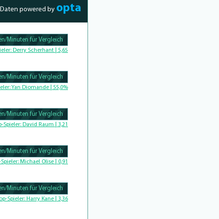
opta
Daten powered by
n/Minuten für Vergleich
Complete
ieler:
Derry Scherhant | 5,65
n/Minuten für Vergleich
Complete
eler:
Yan Diomande | 55,0%
n/Minuten für Vergleich
omplete
p-Spieler:
David Raum | 3,21
n/Minuten für Vergleich
-Spieler:
Michael Olise | 0,91
n/Minuten für Vergleich
Complete
op-Spieler:
Harry Kane | 3,36