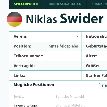
SPIELERPROFIL
BUNDESLIGA-DATEN
KRANKEN
Swider
Niklas
Verein:
-
Nationalit
Position:
Mittelfeldspieler
Geburtsta
Trikotnummer:
-
Alter:
Vertrag bis:
-
Größe:
Links:
Starker Fu
Mögliche Positionen
1. 
Torhüter
Zentrales Mittelfeld
Innenverteidiger
Offensives Mittelfeld