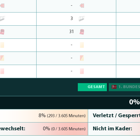
-
3
31
-
-
-
GESAMT
1. BUNDE
0
Verletzt / Gesperrt
8%
(293 / 3.605 Minuten)
wechselt:
Nicht im Kader:
0%
(0 / 3.605 Minuten)