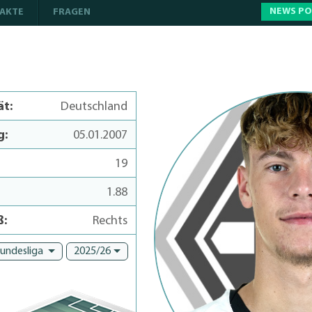
NEWS P
AKTE
FRAGEN
ät:
Deutschland
g:
05.01.2007
19
1.88
ß:
Rechts
Bundesliga
2025/26