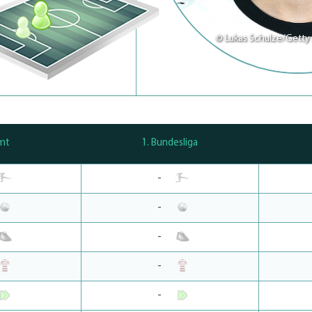
© Lukas Schulze/Getty
mt
1. Bundesliga
-
-
-
-
-