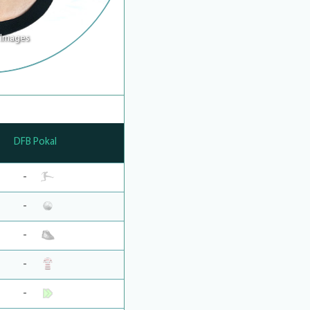
 Images
DFB Pokal
-
-
-
-
-