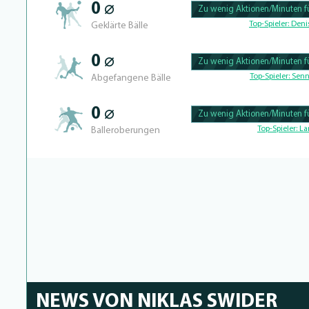
0 ⌀
Zu wenig Aktionen/Minuten fü
100.46728971963% Complete
Top-Spieler:
Denis
Geklärte Bälle
0 ⌀
Zu wenig Aktionen/Minuten fü
100.43859649123% Complete
Top-Spieler:
Senn
Abgefangene Bälle
0 ⌀
Zu wenig Aktionen/Minuten fü
100.40650406504% Complete
Top-Spieler:
La
Balleroberungen
NEWS VON NIKLAS SWIDER