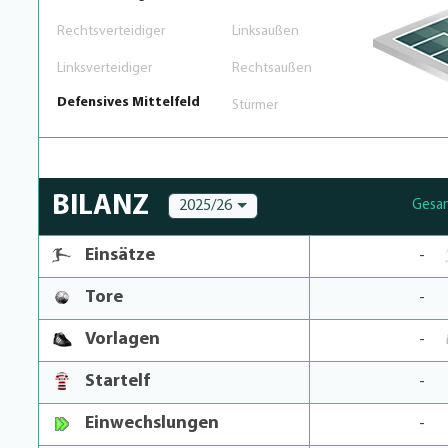
Rechtsverteidiger
Linksaußen
Linksverteidiger
Rechtsaußen
Defensives Mittelfeld
Stürmer
BILANZ
2025/26
Gesa
Einsätze
-
Tore
-
Vorlagen
-
Startelf
-
Einwechslungen
-