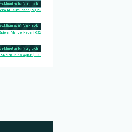
n/Minuten für Vergleich
Complete
Arnaud Kalimuendo | 90,0%
n/Minuten für Vergleich
Complete
Spieler:
Manuel Neuer | 0,32
n/Minuten für Vergleich
Complete
-Spieler:
Bruno Ogbus | 1,41