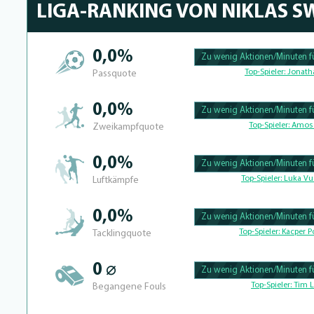
LIGA-RANKING VON NIKLAS S
0,0%
Zu wenig Aktionen/Minuten fü
100.39682539683% Complete
Top-Spieler:
Jonath
Passquote
0,0%
Zu wenig Aktionen/Minuten fü
100.390625% Complete
Top-Spieler:
Amos 
Zweikampfquote
0,0%
Zu wenig Aktionen/Minuten fü
100.41493775934% Complete
Top-Spieler:
Luka Vu
Luftkämpfe
0,0%
Zu wenig Aktionen/Minuten fü
100.39682539683% Complete
Top-Spieler:
Kacper Po
Tacklingquote
0 ⌀
Zu wenig Aktionen/Minuten fü
100.4% Complete
Top-Spieler:
Tim L
Begangene Fouls