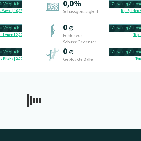
0,0%
r Vergleich
Zu wenig Aktione
100.42735042735% 
 Vavro | 10,12
Top-Spieler:
Schussgenauigkeit
0 ⌀
r Vergleich
Zu wenig Aktione
100.56497175141% 
e Lynen | 2,29
Top-
Fehler vor
Schuss/Gegentor
0 ⌀
r Vergleich
Zu wenig Aktione
100.46728971963% 
rs Ritzka | 2,29
Top
Geblockte Bälle