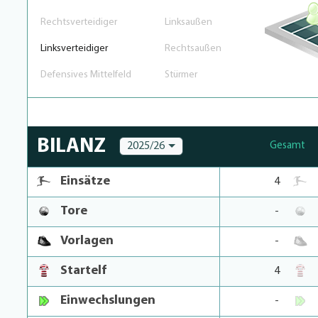
Rechtsverteidiger
Linksaußen
Linksverteidiger
Rechtsaußen
Defensives Mittelfeld
Stürmer
BILANZ
2025/26
Gesamt
Einsätze
4
Tore
-
Vorlagen
-
Startelf
4
Einwechslungen
-