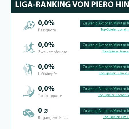
LIGA-RANKING VON PIERO HI
0,0%
Zu wenig Aktionen/Minuten fü
100.39682539683% Complete
Top-Spieler:
Jonath
Passquote
0,0%
Zu wenig Aktionen/Minuten fü
100.390625% Complete
Top-Spieler:
Amos 
Zweikampfquote
0,0%
Zu wenig Aktionen/Minuten fü
100.41493775934% Complete
Top-Spieler:
Luka Vu
Luftkämpfe
0,0%
Zu wenig Aktionen/Minuten fü
100.39682539683% Complete
Top-Spieler:
Kacper Po
Tacklingquote
0 ⌀
Zu wenig Aktionen/Minuten fü
100.4% Complete
Top-Spieler:
Tim L
Begangene Fouls