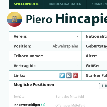
SPIELERPROFIL
BUNDESLIGA-DATEN
KRANKEN
Hincapi
Piero
Verein:
-
Nationalit
Position:
Abwehrspieler
Geburtsta
Trikotnummer:
-
Alter:
Vertrag bis:
-
Größe:
Links:
Starker Fu
Mögliche Positionen
1. 
Torhüter
Zentrales Mittelfeld
Innenverteidiger
(1)
Offensives Mittelfeld