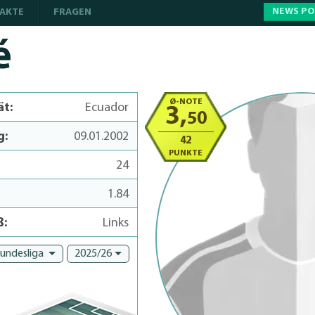
NEWS P
AKTE
FRAGEN
é
Ø-NOTE
ät:
Ecuador
3,
50
g:
09.01.2002
42
PUNKTE
24
1.84
ß:
Links
Bundesliga
2025/26