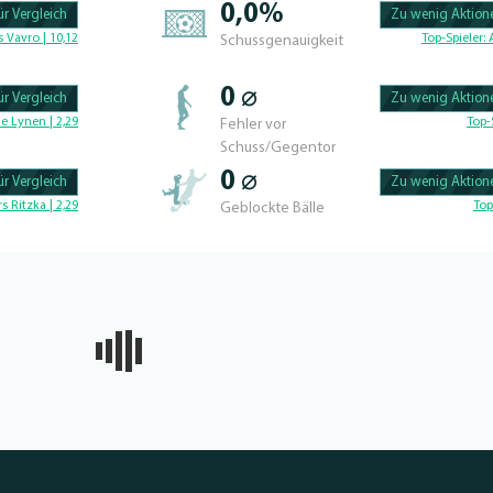
0,0%
r Vergleich
Zu wenig Aktione
100.42735042735% 
 Vavro | 10,12
Top-Spieler:
Schussgenauigkeit
0 ⌀
r Vergleich
Zu wenig Aktione
100.56497175141% 
e Lynen | 2,29
Top-
Fehler vor
Schuss/Gegentor
0 ⌀
r Vergleich
Zu wenig Aktione
100.46728971963% 
rs Ritzka | 2,29
Top
Geblockte Bälle