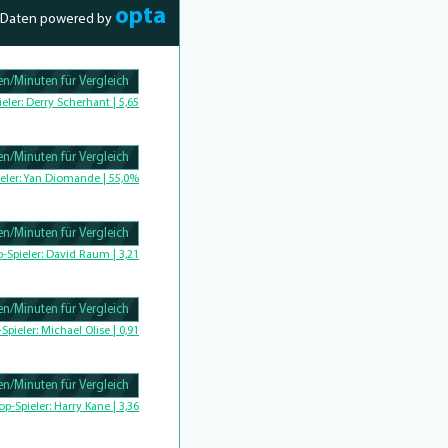
opta
Daten powered by
n/Minuten für Vergleich
Complete
ieler:
Derry Scherhant | 5,65
n/Minuten für Vergleich
Complete
eler:
Yan Diomande | 55,0%
n/Minuten für Vergleich
omplete
p-Spieler:
David Raum | 3,21
n/Minuten für Vergleich
-Spieler:
Michael Olise | 0,91
n/Minuten für Vergleich
Complete
op-Spieler:
Harry Kane | 3,36