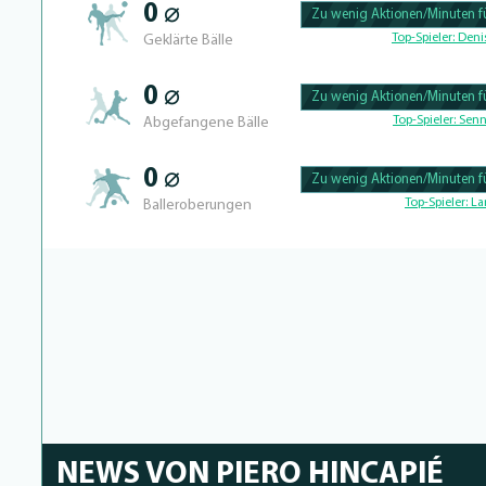
0 ⌀
Zu wenig Aktionen/Minuten fü
100.46728971963% Complete
Top-Spieler:
Denis
Geklärte Bälle
0 ⌀
Zu wenig Aktionen/Minuten fü
100.43859649123% Complete
Top-Spieler:
Senn
Abgefangene Bälle
0 ⌀
Zu wenig Aktionen/Minuten fü
100.40650406504% Complete
Top-Spieler:
La
Balleroberungen
NEWS VON PIERO HINCAPIÉ