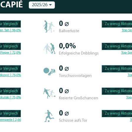
NCAPIÉ
2025/26
0 ⌀
r Vergleich
Zu wenig Aktione
100.47619047619% 
an Tah | 96,0%
Top-Sp
Ballverluste
0,0%
r Vergleich
Zu wenig Aktione
100.46296296296% 
Pieper | 72,0%
Top-Spi
Erfolgreiche Dribblings
0 ⌀
r Vergleich
Zu wenig Aktione
100.4329004329% C
šković | 76,0%
To
Torschussvorlagen
0 ⌀
r Vergleich
Zu wenig Aktione
100.625% Complete
tulski | 75,0%
Top
Kreierte Großchancen
0 ⌀
r Vergleich
Zu wenig Aktione
100.46296296296% 
emperle | 2,66
T
Schüsse aufs Tor