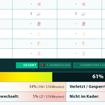
-
-
1
1
-
-
-
-
-
-
-
-
GESAMT
1. BUNDESLIGA
CHAMPIONS LE
61%
Verletzt / Gesperrt
34%
(194 / 574 Minuten)
wechselt:
Nicht im Kader:
5%
(27 / 574 Minuten)