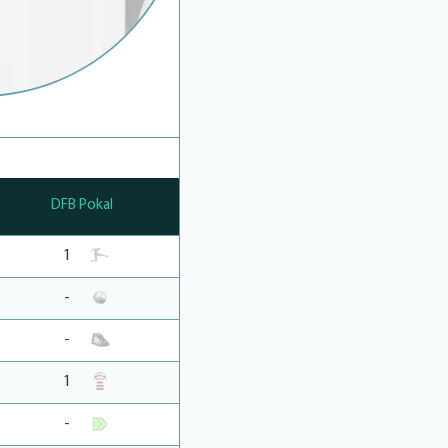
DFB Pokal
1
-
-
1
-