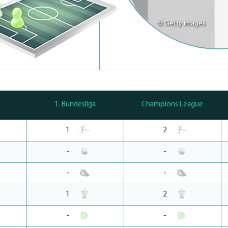
© Getty images
1. Bundesliga
Champions League
1
2
-
-
-
-
1
2
-
-