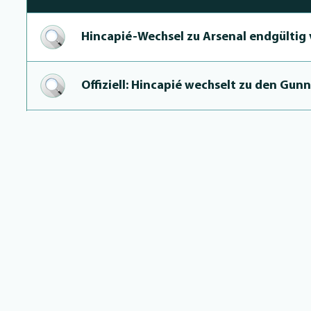
Hin­ca­pié-Wechsel zu Arsenal endgültig
Offiziell: Hincapié wechselt zu den Gun
Rolfes bestätigt: Hincapié vor Ba­yer-A
Arsenal einigt sich mit Leverkusen auf H
Hin­ca­pié-Deal auf der Zielgeraden
Hincapié und Arsenal einig: Ablösepoker