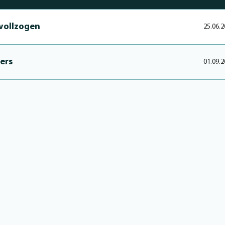
 vollzogen
25.06.2
ners
01.09.2
bschied
01.09.2
in­ca­pié-Transfer
30.08.2
29.08.2
 läuft
27.08.2