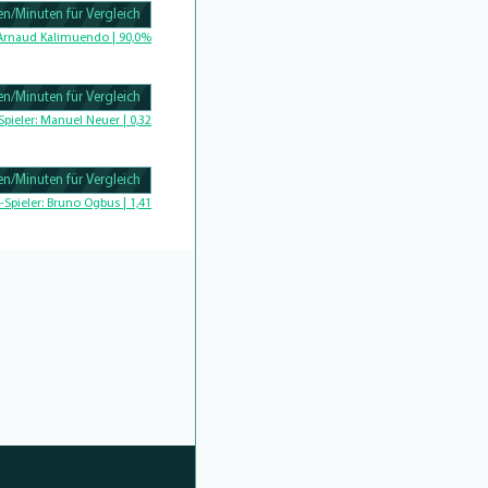
n/Minuten für Vergleich
Complete
Arnaud Kalimuendo | 90,0%
n/Minuten für Vergleich
Complete
Spieler:
Manuel Neuer | 0,32
n/Minuten für Vergleich
Complete
-Spieler:
Bruno Ogbus | 1,41