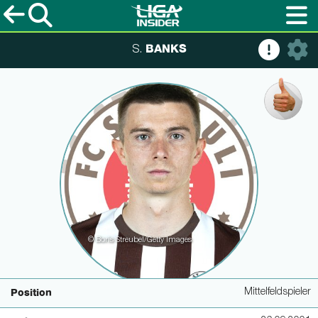
BANKS
S.
© Boris Streubel/Getty Images
Mittelfeldspieler
Position