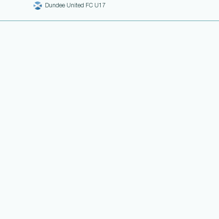
Dundee United FC U17
WEITERE LINKS
NOTEN UND EINSATZHISTORIE