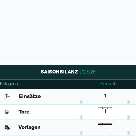
SAISONBILANZ
2025/26
Kategorie
1. Bundesliga
DFB Pokal
Gesamt
Einsätze
-
1
1
Tore
-
1
1
Vorlagen
-
-
-