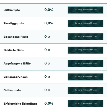
0,0%
Luftkämpfe
Zu wenig Aktionen/Minuten
100.41493775934% Comp
0,0%
Tacklingquote
Zu wenig Aktionen/Minuten
100.39682539683% Comp
0 ⌀
Begangene Fouls
Zu wenig Aktionen/Minuten
100.4% Complete
0 ⌀
Geklärte Bälle
Zu wenig Aktionen/Minuten
100.46728971963% Comp
0 ⌀
Abgefangene Bälle
Zu wenig Aktionen/Minuten
100.43859649123% Comp
0 ⌀
Balleroberungen
Zu wenig Aktionen/Minuten
100.40650406504% Comp
0 ⌀
Ballverluste
Zu wenig Aktionen/Minuten
100.47619047619% Comp
0,0%
Erfolgreiche Dribblings
Zu wenig Aktionen/Minuten
100.46296296296% Comp