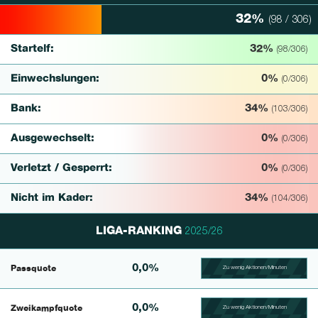
32%
(98 / 306)
32% Complete
Startelf:
32%
(98/306)
Einwechslungen:
0%
(0/306)
Bank:
34%
(103/306)
Ausgewechselt:
0%
(0/306)
Verletzt / Gesperrt:
0%
(0/306)
Nicht im Kader:
34%
(104/306)
LIGA-RANKING
2025/26
0,0%
Passquote
Zu wenig Aktionen/Minuten
100.39682539683% Comp
0,0%
Zweikampfquote
Zu wenig Aktionen/Minuten
100.390625% Complete