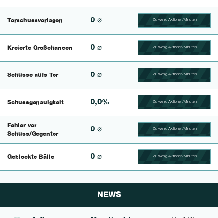
0 ⌀
Torschussvorlagen
Zu wenig Aktionen/Minuten
100.4329004329% Compl
0 ⌀
Kreierte Großchancen
Zu wenig Aktionen/Minuten
100.625% Complete
0 ⌀
Schüsse aufs Tor
Zu wenig Aktionen/Minuten
100.46296296296% Comp
0,0%
Schussgenauigkeit
Zu wenig Aktionen/Minuten
100.42735042735% Comp
Fehler vor
0 ⌀
Zu wenig Aktionen/Minuten
100.56497175141% Comp
Schuss/Gegentor
0 ⌀
Geblockte Bälle
Zu wenig Aktionen/Minuten
100.46728971963% Comp
NEWS