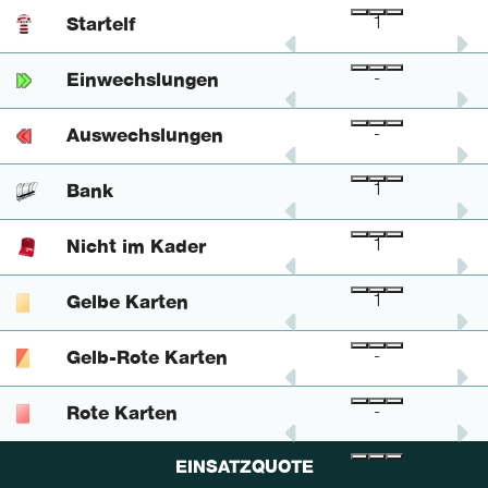
Startelf
-
1
1
Einwechslungen
-
-
-
Auswechslungen
-
-
-
Bank
1
-
1
Nicht im Kader
1
-
1
Gelbe Karten
-
1
1
Gelb-Rote Karten
-
-
-
Rote Karten
-
-
-
EINSATZQUOTE