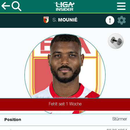
MOUNIÉ
S.
© Sebastian Widmann/Getty Images
Fehlt seit 1 Woche
Stürmer
Position