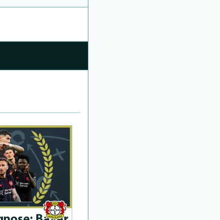
­no­se: Bayer