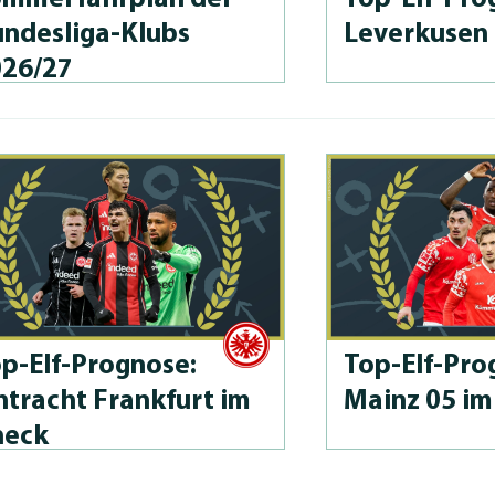
n­des­li­ga-Klubs
Leverkusen
026/27
p-Elf-Prog­no­se:
Top-Elf-Prog
ntracht Frankfurt im
Mainz 05 im
heck