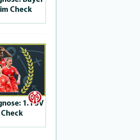
 im Check
­no­se: 1. FSV
 Check