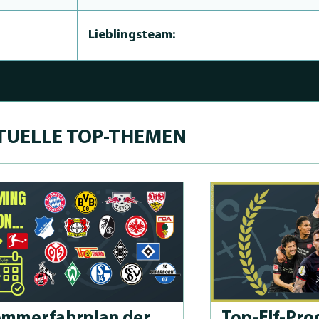
Lieblingsteam:
TUELLE TOP-THEMEN
m­merfahrplan der
Top-Elf-Prog