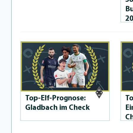
Bu
2
Top-Elf-Prog­no­se:
To
Gladbach im Check
Ei
C