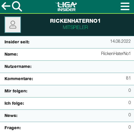
RICKENHATERNO1
MITSPIELER
14.08.2022
Insider seit:
RickenHaterNo1
Name:
Nutzername:
81
Kommentare:
0
Mir folgen:
0
Ich folge:
0
News:
0
Fragen: