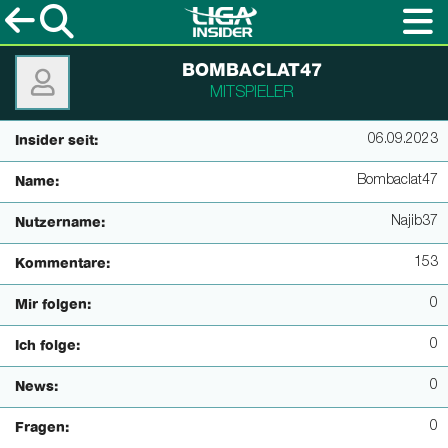
BOMBACLAT47
MITSPIELER
06.09.2023
Insider seit:
Bombaclat47
Name:
Najib37
Nutzername:
153
Kommentare:
0
Mir folgen:
0
Ich folge:
0
News:
0
Fragen: