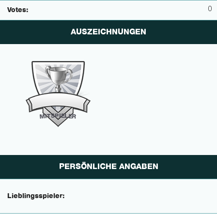
0
Votes:
AUSZEICHNUNGEN
P
I
E
S
L
T
E
I
M
R
PERSÖNLICHE ANGABEN
Lieblingsspieler: