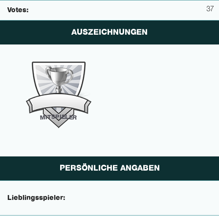
37
Votes:
AUSZEICHNUNGEN
P
I
E
S
L
T
E
I
M
R
PERSÖNLICHE ANGABEN
Lieblingsspieler: