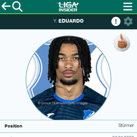
EDUARDO
Y.
© Simon Hofmann/Getty Images
Stürmer
Position