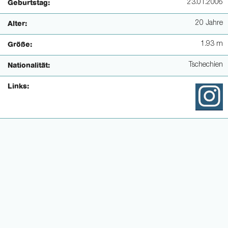
23.01.2006
Geburtstag:
20 Jahre
Alter:
1.93 m
Größe:
Tschechien
Nationalität:
Links: