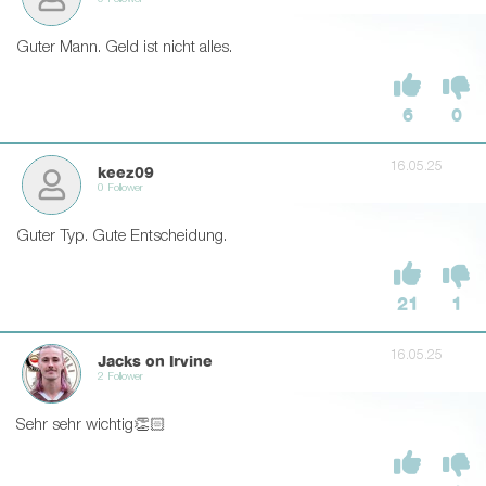
0 Follower
Guter Mann. Geld ist nicht alles.
6
0
16.05.25
keez09
0 Follower
Guter Typ. Gute Entscheidung.
21
1
16.05.25
Jacks on Irvine
2 Follower
Sehr sehr wichtig👏🏻