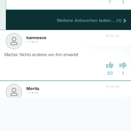
7
1
Weitere Antworten laden... (1)
16.05.25
hannesco
0 Follower
Macher. Nichts anderes von ihm erwartet
20
1
16.05.25
Moritz
1 Follower
Sehr schön das kleine Europa unsicher machen
8
1