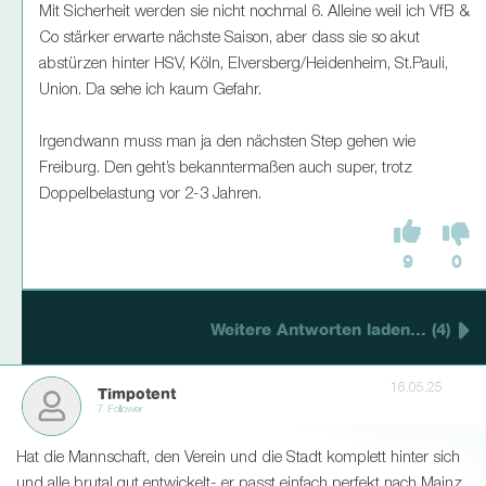
Mit Sicherheit werden sie nicht nochmal 6. Alleine weil ich VfB &
Co stärker erwarte nächste Saison, aber dass sie so akut
abstürzen hinter HSV, Köln, Elversberg/Heidenheim, St.Pauli,
Union. Da sehe ich kaum Gefahr.
Irgendwann muss man ja den nächsten Step gehen wie
Freiburg. Den geht’s bekanntermaßen auch super, trotz
Doppelbelastung vor 2-3 Jahren.
9
0
Weitere Antworten laden... (4)
16.05.25
Timpotent
7 Follower
Hat die Mannschaft, den Verein und die Stadt komplett hinter sich
und alle brutal gut entwickelt- er passt einfach perfekt nach Mainz