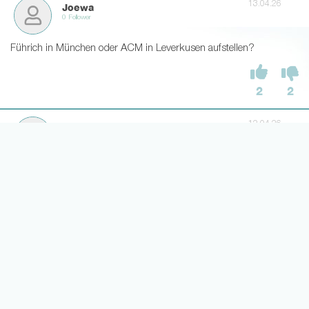
13.04.26
Joewa
0 Follower
Führich in München oder ACM in Leverkusen aufstellen?
2
2
12.04.26
Boudewijn Zenden
1 Follower
Matsima sehr bald wieder ein Thema ?
3
0
12.04.26
Walternomis
0 Follower
Fällt Kade weiter? Eigentlich ja letzte Spiele immer S11, deswegen
verwundert dass er fällt