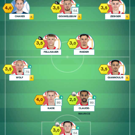
4,
3,
3,
0
5
5
64.
CHAVES
GOUWELEEUW
ZESIGER
2.
3.
5.
3,
3,
5
0
FELLHAUER
RIEDER
3,
3,
5
5
79.
WOLF
GIANNOULIS
3.
8.
4,
2,
0
5
89.
89.
KADE
CLAUDE-
MAURICE
3,
0
64.