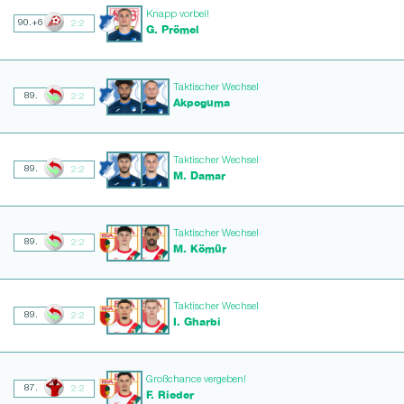
Knapp vorbei!
90.+6
2:2
G. Prömel
Taktischer Wechsel
89.
2:2
Akpoguma
Taktischer Wechsel
89.
2:2
M. Damar
Taktischer Wechsel
89.
2:2
M. Kömür
Taktischer Wechsel
89.
2:2
I. Gharbi
Großchance vergeben!
87.
2:2
F. Rieder