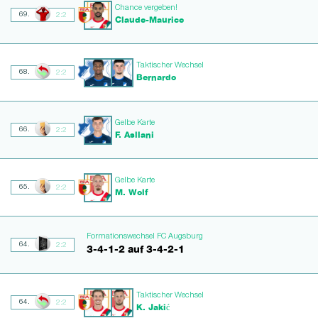
Chance vergeben!
69.
2:2
Claude-Maurice
Taktischer Wechsel
68.
2:2
Bernardo
Gelbe Karte
66.
2:2
F. Asllani
Gelbe Karte
65.
2:2
M. Wolf
Formationswechsel FC Augsburg
64.
2:2
3-4-1-2 auf 3-4-2-1
Taktischer Wechsel
64.
2:2
K. Jakić