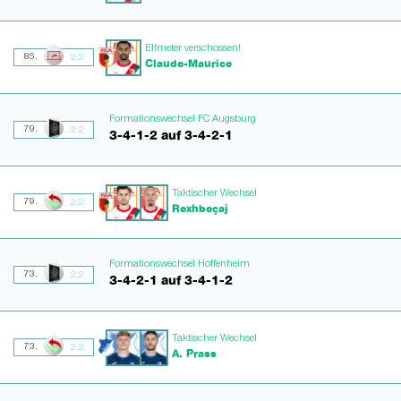
Elfmeter verschossen!
85.
2:2
Claude-Maurice
Formationswechsel FC Augsburg
79.
2:2
3-4-1-2 auf 3-4-2-1
Taktischer Wechsel
79.
2:2
Rexhbeçaj
Formationswechsel Hoffenheim
73.
2:2
3-4-2-1 auf 3-4-1-2
Taktischer Wechsel
73.
2:2
A. Prass