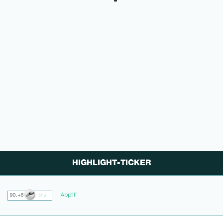
HIGHLIGHT-TICKER
Abpfiff
90.+6
2:2