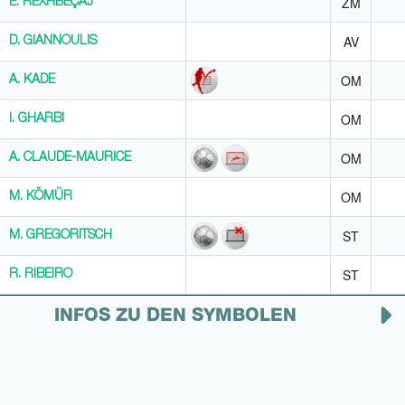
ZM
E. REXHBEÇAJ
E. REXHBEÇAJ
AV
D. GIANNOULIS
D. GIANNOULIS
OM
A. KADE
A. KADE
OM
I. GHARBI
I. GHARBI
OM
A. CLAUDE-MAURICE
A. CLAUDE-MAURICE
OM
M. KÖMÜR
M. KÖMÜR
ST
M. GREGORITSCH
M. GREGORITSCH
ST
R. RIBEIRO
R. RIBEIRO
INFOS ZU DEN SYMBOLEN