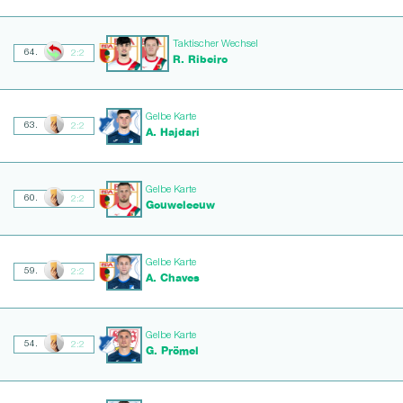
Taktischer Wechsel
64.
2:2
R. Ribeiro
Gelbe Karte
63.
2:2
A. Hajdari
Gelbe Karte
60.
2:2
Gouweleeuw
Gelbe Karte
59.
2:2
A. Chaves
Gelbe Karte
54.
2:2
G. Prömel