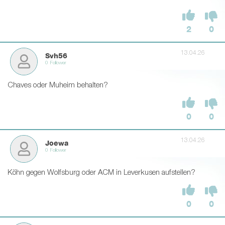
2
0
13.04.26
Svh56
0 Follower
Chaves oder Muheim behalten?
0
0
13.04.26
Joewa
0 Follower
Köhn gegen Wolfsburg oder ACM in Leverkusen aufstellen?
0
0