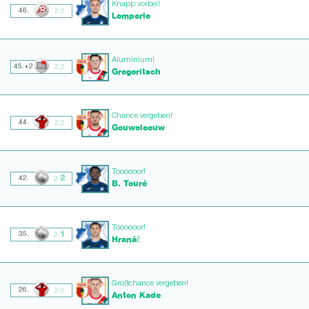
Knapp vorbei!
46.
2:2
Lemperle
Aluminium!
45.+2
2:2
Gregoritsch
Chance vergeben!
44.
2:2
Gouweleeuw
Toooooor!
2
42.
2:
B. Touré
Toooooor!
1
35.
2:
Hranáč
Großchance vergeben!
26.
2:0
Anton Kade