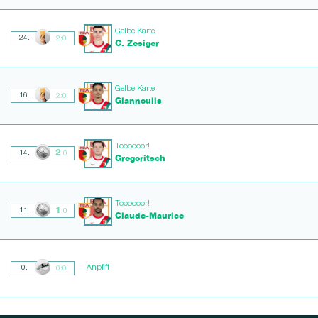
Gelbe Karte
24.
2:0
C. Zesiger
Gelbe Karte
16.
2:0
Giannoulis
Toooooor!
2
14.
:0
Gregoritsch
Toooooor!
1
11.
:0
Claude-Maurice
Anpfiff
0.
0:0