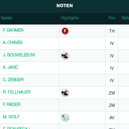
NOTEN
Spieler
Spieler
Highlights
Pos.
Ball
Spieler
Highlights
Pos.
Ball
TH
F. DAHMEN
F. DAHMEN
IV
A. CHAVES
A. CHAVES
IV
J. GOUWELEEUW
J. GOUWELEEUW
IV
K. JAKIĆ
K. JAKIĆ
IV
C. ZESIGER
C. ZESIGER
ZM
R. FELLHAUER
R. FELLHAUER
ZM
F. RIEDER
F. RIEDER
AV
M. WOLF
M. WOLF