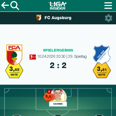
FC Augsburg
SPIELERGEBNIS
10.04.2026 20:30 | 29. Spieltag
2 : 2
3,
3,
65
81
NOTE
NOTE
5,
0
DAHMEN