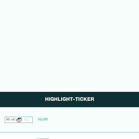
HIGHLIGHT-TICKER
Abpfiff
90.+4
0:2