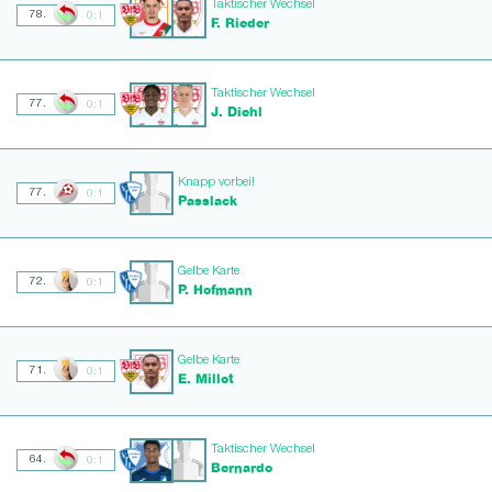
Taktischer Wechsel
78.
0:1
F. Rieder
Taktischer Wechsel
77.
0:1
J. Diehl
Knapp vorbei!
77.
0:1
Passlack
Gelbe Karte
72.
0:1
P. Hofmann
Gelbe Karte
71.
0:1
E. Millot
Taktischer Wechsel
64.
0:1
Bernardo