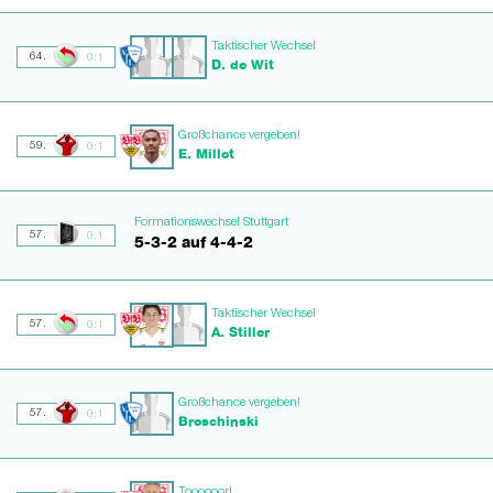
Taktischer Wechsel
64.
0:1
D. de Wit
Großchance vergeben!
59.
0:1
E. Millot
Formationswechsel Stuttgart
57.
0:1
5-3-2 auf 4-4-2
Taktischer Wechsel
57.
0:1
A. Stiller
Großchance vergeben!
57.
0:1
Broschinski
Toooooor!