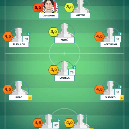
3,
5,
0
0
WITTEK
OERMANN
3,
0
4,
4,
5
5
79.
64.
MEDIĆ
PASSLACK
HOLTMANN
4,
0
79.
LOSILLA
4,
4,
5
5
64.
BERO
SISSOKO
3.
2.
4,
4,
5
0
87.