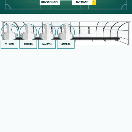
BROSCHINSKI
HOFMANN
3.
T. HORN
ORDETS
MAŠOVIĆ
GAMBOA