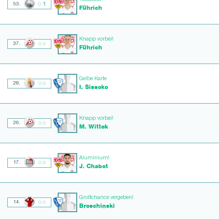
1
53.
0:
Führich
Knapp vorbei!
37.
0:0
Führich
Gelbe Karte
28.
0:0
I. Sissoko
Knapp vorbei!
26.
0:0
M. Wittek
Aluminium!
17.
0:0
J. Chabot
Großchance vergeben!
14.
0:0
Broschinski