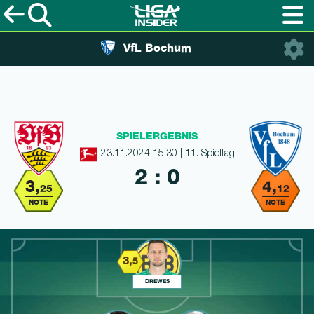
VfL Bochum
SPIELERGEBNIS
23.11.2024 15:30 | 11. Spieltag
2 : 0
3,
4,
25
12
NOTE
NOTE
3,
5
DREWES