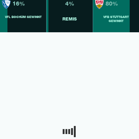
16%
4%
80%
VFL BOCHUM GEWINNT
VFB STUTTGART
REMIS
GEWINNT