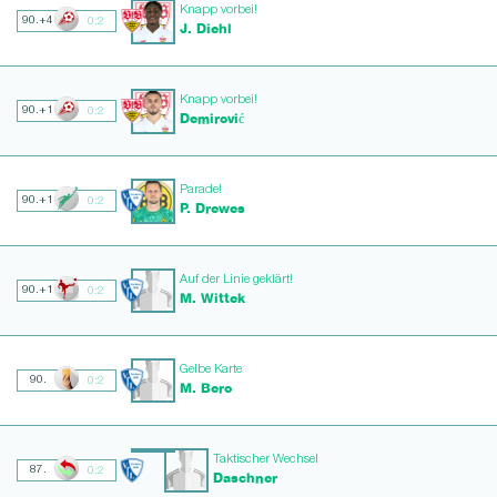
Knapp vorbei!
90.+4
0:2
J. Diehl
Knapp vorbei!
90.+1
0:2
Demirović
Parade!
90.+1
0:2
P. Drewes
Auf der Linie geklärt!
90.+1
0:2
M. Wittek
Gelbe Karte
90.
0:2
M. Bero
Taktischer Wechsel
87.
0:2
Daschner