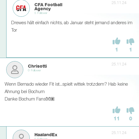
25.11.24
CFA Football
Agency
5 Follower
Drewes hält einfach nichts, ab Januar steht jemand anderes im
Tor
1
1
25.11.24
Chrisotti
0 Follower
Wenn Bernado wieder Fit ist...spielt wittek trotzdem? Hab keine
Ahnung bei Bochum
Danke Bochum Fans👐🏽
11
0
25.11.24
HaalandEx