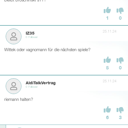
bleibt broschinski s11?
1
0
25.11.24
IZ35
0 Follower
Wittek oder vagnomann für die nächsten spiele?
5
0
25.11.24
AldiTalkVertrag
0 Follower
riemann halten?
6
3