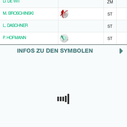
ZM
D. DE WIT
D. DE WIT
ST
M. BROSCHINSKI
M. BROSCHINSKI
ST
L. DASCHNER
L. DASCHNER
ST
P. HOFMANN
P. HOFMANN
INFOS ZU DEN SYMBOLEN