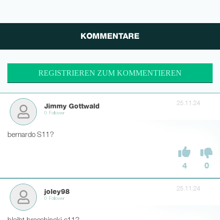
KOMMENTARE
REGISTRIEREN ZUM KOMMENTIEREN
25.11.24
Jimmy Gottwald
0 Follower
bernardo S11?
4
0
25.11.24
joley98
0 Follower