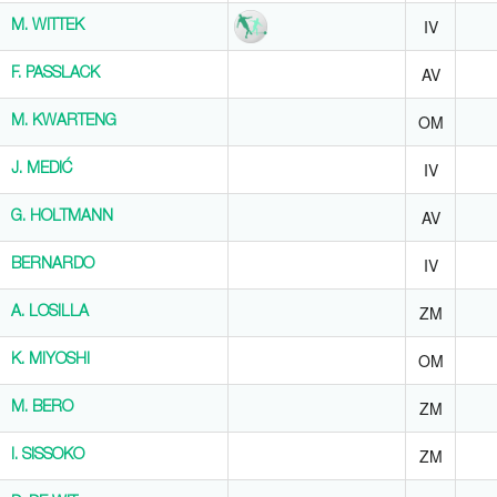
IV
M. WITTEK
M. WITTEK
AV
F. PASSLACK
F. PASSLACK
OM
M. KWARTENG
M. KWARTENG
IV
J. MEDIĆ
J. MEDIĆ
AV
G. HOLTMANN
G. HOLTMANN
IV
BERNARDO
BERNARDO
ZM
A. LOSILLA
A. LOSILLA
OM
K. MIYOSHI
K. MIYOSHI
ZM
M. BERO
M. BERO
ZM
I. SISSOKO
I. SISSOKO