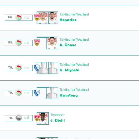
Taktischer Wechsel
86.
0:2
Hendriks
Taktischer Wechsel
85.
0:2
A. Chase
Taktischer Wechsel
79.
0:2
K. Miyoshi
Taktischer Wechsel
79.
0:2
Kwarteng
Toooooor!
2
78.
0:
J. Diehl