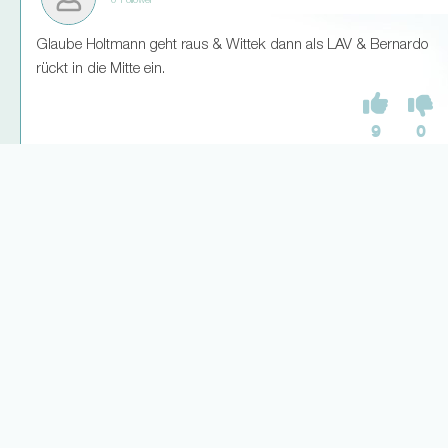
0 Follower
Glaube Holtmann geht raus & Wittek dann als LAV & Bernardo
rückt in die Mitte ein.
9
0
Weitere Antworten laden... (1)
25.11.24
7urkelton
2 Follower
Mein ihr, Losilla ist gesetzt bei Hecking? Hab die Spiele nicht
verfolgt & brauche jetzt aber nen günstigen Starter für mein Team..
Einpacken ?
4
0