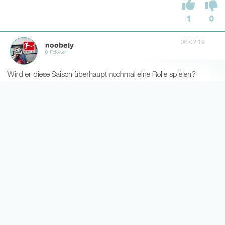
1
0
06.02.19
noobely
0 Follower
Wird er diese Saison überhaupt nochmal eine Rolle spielen?
2
0
06.02.19
JohnLuther
11 Follower
Rein vom Potenzial her könnte eine Jokerrolle hinter Mateta
sicherlich möglich sein.
Aber aufgrund seiner Verletzungshistorie würd ich mir da nicht
zu viel Hoffnungen machen.
Zumal im Januar auch spekuliert wurde man würde ihn