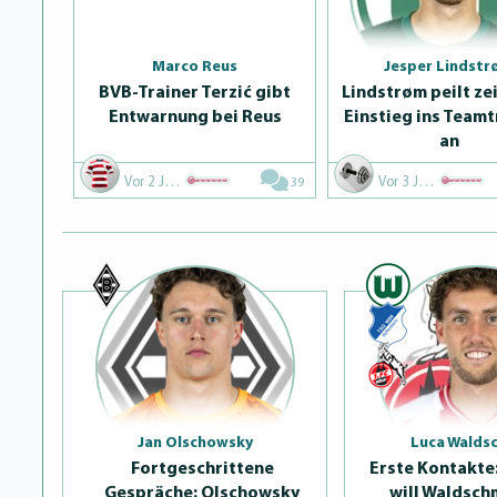
Marco Reus
Jesper Lindst
BVB-Trainer Terzić gibt
Lindstrøm peilt ze
Entwarnung bei Reus
Einstieg ins Teamt
an
Vor 2 Jahren
Vor 3 Jahren
39
Jan Olschowsky
Luca Walds
Fortgeschrit­te­ne
Erste Kontakte
Gespräche: Olschowsky
will Waldsch