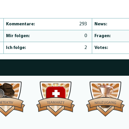
293
Kommentare:
News:
0
Mir folgen:
Fragen:
2
Ich folge:
Votes:
M
A
G
U
K
E
T
Z
R
T
A
E
A
U
I
Z
D
V
E
N
E
T
T
N
G