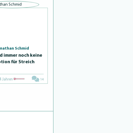
onathan Schmid
d immer noch keine
tion für Streich
4 Jahren
14