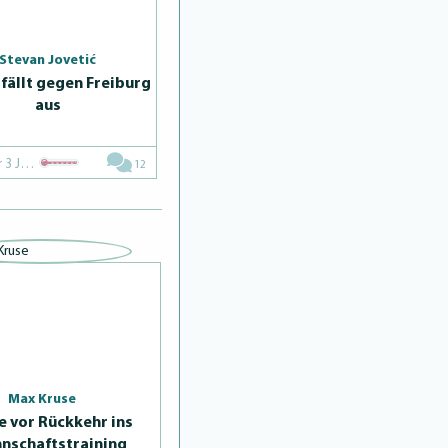
Stevan Jovetić
 fällt gegen Freiburg
aus
Vor 3 Jahren
12
Max Kruse
e vor Rückkehr ins
schafts­trai­ning