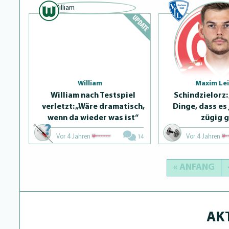
William
Maxim Lei
William nach Testspiel
Schindzie­lorz:
verletzt: „Wäre dramatisch,
Dinge, dass es 
wenn da wieder was ist“
zügig g
Vor 4 Jahren
Vor 4 Jahren
14
« ANFANG
AK