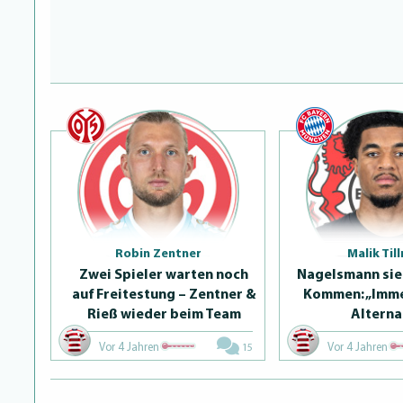
Robin Zentner
Malik Til
Zwei Spieler warten noch
Nagelsmann sieh
auf Freitestung – Zentner &
Kommen: „Imme
Rieß wieder beim Team
Al­ter­na
Vor 4 Jahren
Vor 4 Jahren
15