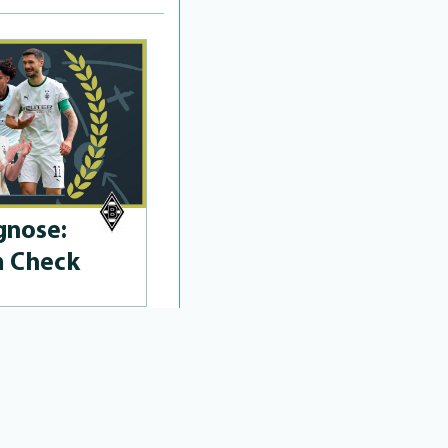
­no­se:
m Check