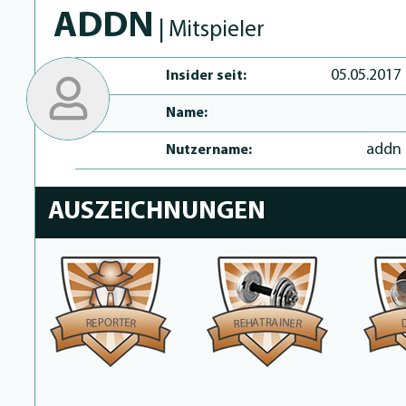
ADDN
| Mitspieler
05.05.2017
Insider seit:
Name:
addn
Nutzername:
AUSZEICHNUNGEN
O
R
R
T
A
P
A
T
I
E
E
N
H
R
R
E
E
R
R