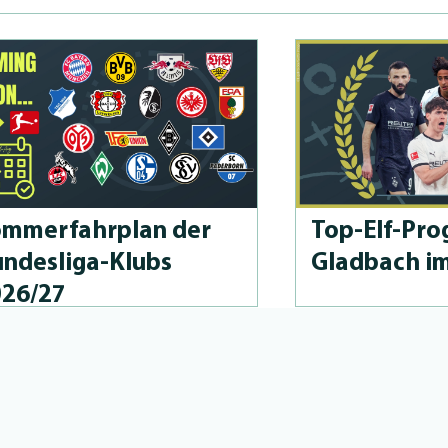
m­merfahrplan der
Top-Elf-Prog
n­des­li­ga-Klubs
Gladbach i
026/27