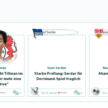
lman
Suat Serdar
Na
t Tillman im
Starke Prellung: Serdar für
Ahama
r mehr eine
Dortmund-Spiel fraglich
ti­ve“
Vor 4 Jahren
Vor 
9
8