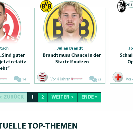
tsch
Julian Brandt
J
 „Sind guter
Brandt muss Chance in der
Schmi
jetzt relativ
Startelf nutzen
Op
eht“
Vor 4 Jahren
Vor 
14
22
< ZURÜCK
WEITER >
ENDE »
1
2
TUELLE TOP-THEMEN