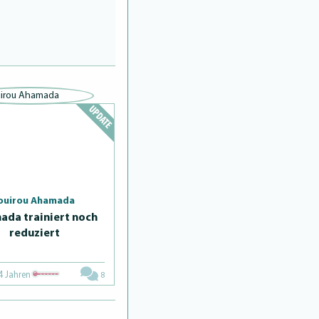
ouirou Ahamada
da trainiert noch
reduziert
4 Jahren
8