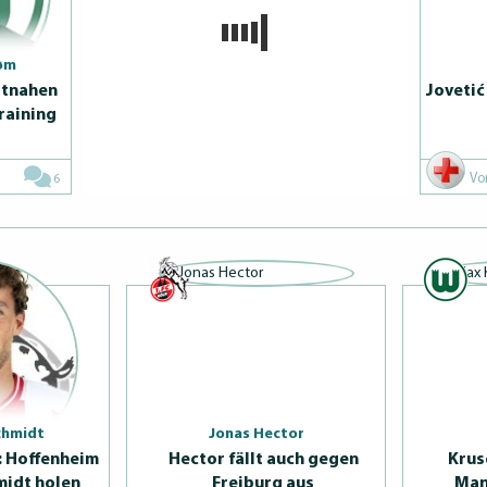
røm
itnahen
Jovetić
raining
6
chmidt
Jonas Hector
: Hoffenheim
Hector fällt auch gegen
Krus
midt holen
Freiburg aus
Mann