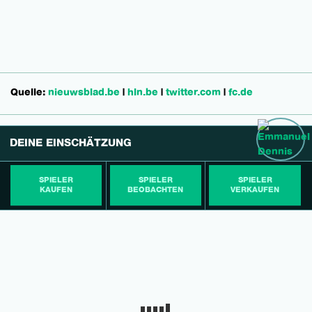
Quelle:
nieuwsblad.be
|
hln.be
|
twitter.com
|
fc.de
DEINE EINSCHÄTZUNG
SPIELER
SPIELER
SPIELER
KAUFEN
BEOBACHTEN
VERKAUFEN