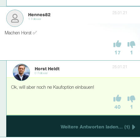
25.01.21
Hennes82
1 Follower
Machen Horst ✅
17
1
25.01.21
Horst Heldt
0 Follower
Ok, will aber noch ne Kaufoption einbauen!
40
1
Weitere Antworten laden... (1)