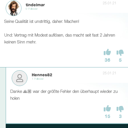
25.01.21
tindelmar
0 Follower
Seine Qualität ist unstrittig, daher: Machen!
Und: Vertrag mit Modest auflösen, das macht seit fast 2 Jahren
keinen Sinn mehr.
36
5
25.01.21
Hennes82
1 Follower
Danke 🙏🏼 war der größte Fehler den überhaupt wieder zu
holen
15
3