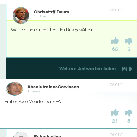
25.01.21
Chrisstoff Daum
1 Follower
Weil die ihm einen Thron im Bus gewähren
65
5
Weitere Antworten laden... (6)
25.01.21
AbsolutreinesGewissen
1 Follower
Früher Pace Monster bei FIFA
21
5
26.01.21