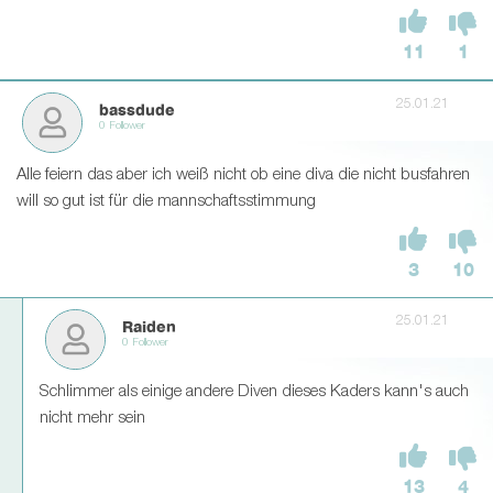
11
1
25.01.21
bassdude
0 Follower
Alle feiern das aber ich weiß nicht ob eine diva die nicht busfahren
will so gut ist für die mannschaftsstimmung
3
10
25.01.21
Raiden
0 Follower
Schlimmer als einige andere Diven dieses Kaders kann's auch
nicht mehr sein
13
4