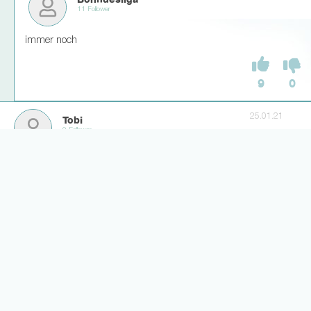
Bohndesliga
11 Follower
immer noch
9
0
25.01.21
Tobi
0 Follower
Erster Punkt bei den Verhandlungen seines Beraters: der Platz im
Bus
168
7
25.01.21
Franklin77
1 Follower
Selten einen dümmeren Grund gelesen um wütend zu sein.