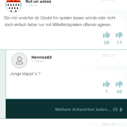
25.01.21
Rut un wiess
2 Follower
Bin mir unsicher ob Gisdol ihn spielen lassen würde oder nicht
doch einfach lieber nur mit Mittelfeldspielern offensiv agieren.
29
11
25.01.21
Hennes82
1 Follower
Junge klappt's ?
1
35
Weitere Antworten laden... (3)
25.01.21