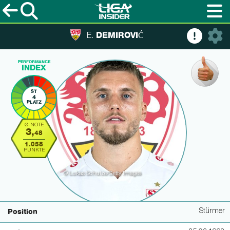
DEMIROVIĆ
E.
PERFORMANCE
INDEX
ST
4
PLATZ
Ø-NOTE
3,
48
1.058
PUNKTE
© Lukas Schulze/Getty Images
Stürmer
Position