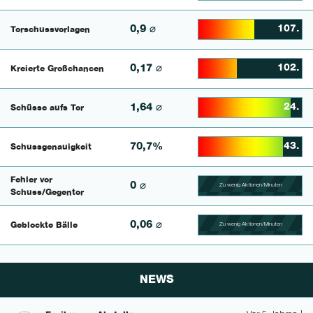
0,9 ⌀
107.
Torschussvorlagen
54.112554112554% Comp
0,17 ⌀
102.
Kreierte Großchancen
36.875% Complete
1,64 ⌀
24.
Schüsse aufs Tor
89.351851851852% Comp
70,7%
43.
Schussgenauigkeit
82.051282051282% Comp
Fehler vor
0 ⌀
Zu wenig Aktionen/Minuten
100.56497175141% Comp
Schuss/Gegentor
0,06 ⌀
Geblockte Bälle
Zu wenig Aktionen/Minuten
100.46728971963% Comp
NEWS