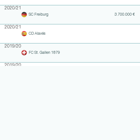
2020/21
SC Freiburg
3.700.000 €
2020/21
CD Alavés
2019/20
FC St. Gallen 1879
2019/20
CD Alavés
2018/19
UD Almería
2018/19
CD Alavés
2018/19
FC Sochaux-Montbéliard