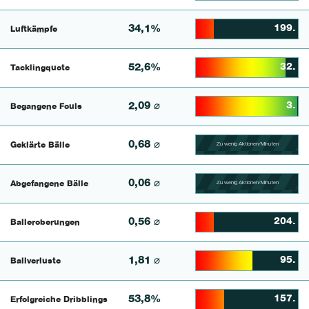
34,1%
199.
Luftkämpfe
17.842323651452% Comp
52,6%
32.
Tacklingquote
87.698412698413% Comp
2,09 ⌀
3.
Begangene Fouls
99.2% Complete
0,68 ⌀
Geklärte Bälle
Zu wenig Aktionen/Minuten
100.46728971963% Comp
0,06 ⌀
Abgefangene Bälle
Zu wenig Aktionen/Minuten
100.43859649123% Comp
0,56 ⌀
204.
Balleroberungen
17.479674796748% Comp
1,81 ⌀
95.
Ballverluste
55.238095238095% Comp
53,8%
157.
Erfolgreiche Dribblings
27.777777777778% Comp