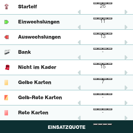
Startelf
6
3
26
Einwechslungen
2
1
11
Auswechslungen
2
2
13
Bank
-
-
-
Nicht im Kader
4
2
15
Gelbe Karten
2
-
7
Gelb-Rote Karten
-
-
-
Rote Karten
-
-
-
EINSATZQUOTE