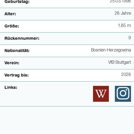
25.03.1998
Geburtstag:
28 Jahre
Alter:
1.85 m
Größe:
9
Rückennummer:
Bosnien-Herzegowina
Nationalität:
VfB Stuttgart
Verein:
2028
Vertrag bis:
Links: