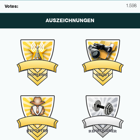
1.598
Votes:
AUSZEICHNUNGEN
N
E
O
C
U
P
W
S
T
O
T
S
O
R
R
T
A
P
T
A
I
E
E
H
N
R
R
E
E
R
R