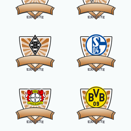
R
R
E
E
P
P
X
T
X
T
E
E
E
E
R
R
E
E
P
P
X
T
X
T
E
E
E
E
R
R
E
E
P
P
X
T
X
T
E
E
E
E