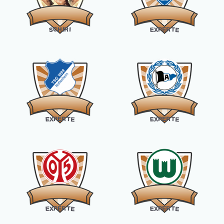
R
E
H
C
P
I
R
X
T
S
I
E
E
R
R
E
E
P
P
X
T
X
T
E
E
E
E
R
R
E
E
P
P
X
T
X
T
E
E
E
E