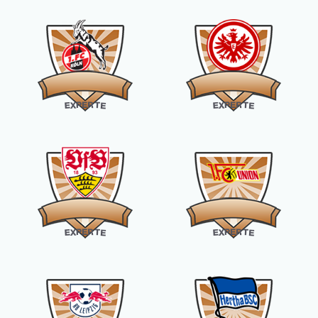
R
R
E
E
P
P
X
T
X
T
E
E
E
E
R
R
E
E
P
P
X
T
X
T
E
E
E
E