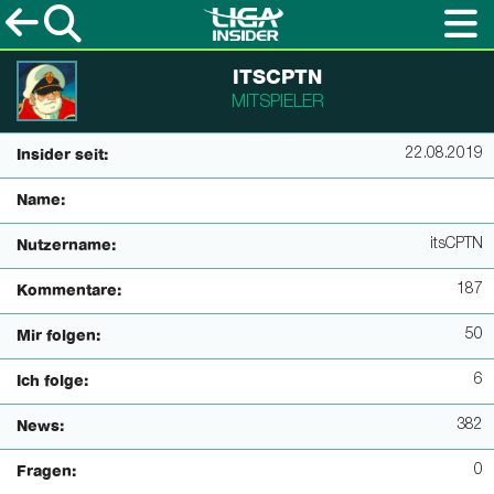
ITSCPTN
MITSPIELER
22.08.2019
Insider seit:
Name:
itsCPTN
Nutzername:
187
Kommentare:
50
Mir folgen:
6
Ich folge:
382
News:
0
Fragen: