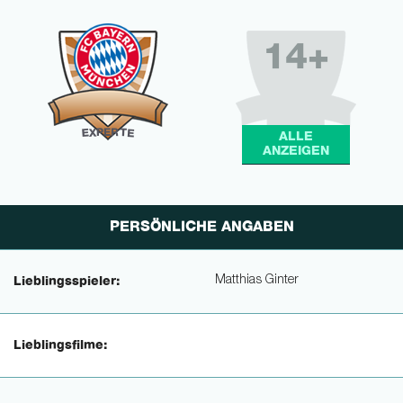
14+
R
E
P
X
T
E
E
ALLE
ANZEIGEN
PERSÖNLICHE ANGABEN
Matthias Ginter
Lieblingsspieler:
Lieblingsfilme: