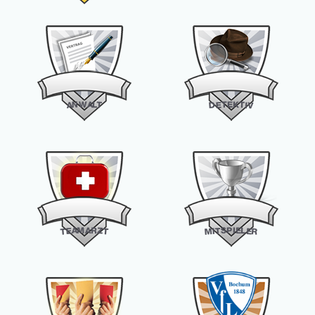
W
K
E
A
T
N
T
L
E
A
T
I
D
V
M
A
P
I
E
S
R
A
L
T
E
Z
E
I
T
T
M
R