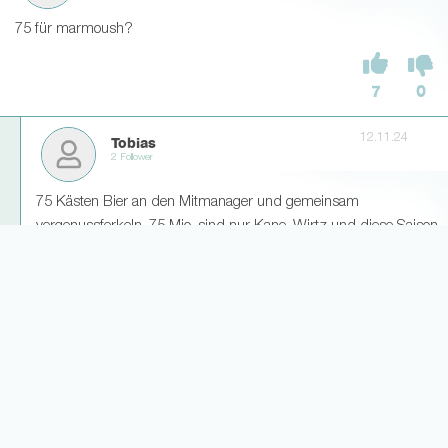
75 für marmoush?
7
0
12.11.24
Tobias
2 Follower
75 Kästen Bier an den Mitmanager und gemeinsam
vergenussferkeln. 75 Mio. sind nur Kane, Wirtz und diese Saison
Kimmich wert…
3
1
12.11.24
Luay27
0 Follower
War ja klar, dass die random Korrekturen von marmoush nicht