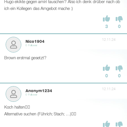
Hugo ekikte gegen amiri tauschen? Also ich denk drüber nach ob
ich ein Kollegen das Amgebot mache :)
3
0
12.11.24
Nico1904
0 Follower
Brown erstmal gesetzt?
0
0
12.11.24
Anonym1234
0 Follower
Koch halten👍🏼
Alternative suchen (Führich; Stach; …)👎🏼