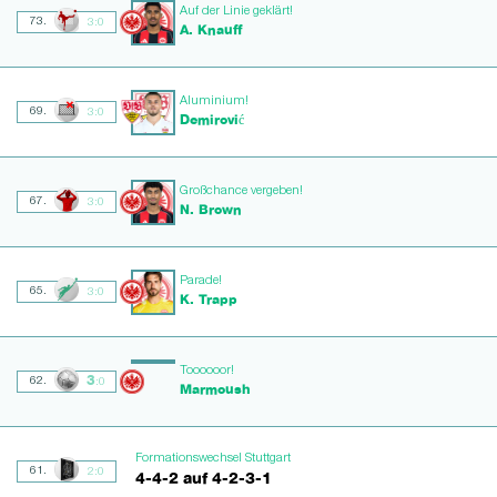
Auf der Linie geklärt!
73.
3:0
A. Knauff
Aluminium!
69.
3:0
Demirović
Großchance vergeben!
67.
3:0
N. Brown
Parade!
65.
3:0
K. Trapp
Toooooor!
3
62.
:0
Marmoush
Formationswechsel Stuttgart
61.
2:0
4-4-2 auf 4-2-3-1