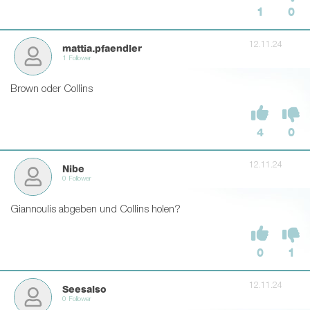
1
0
12.11.24
mattia.pfaendler
1 Follower
Brown oder Collins
4
0
12.11.24
Nibe
0 Follower
Giannoulis abgeben und Collins holen?
0
1
12.11.24
Seesalso
0 Follower