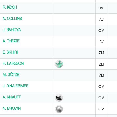
IV
R. KOCH
R. KOCH
AV
N. COLLINS
N. COLLINS
OM
J. BAHOYA
J. BAHOYA
AV
A. THEATE
A. THEATE
ZM
E. SKHIRI
E. SKHIRI
ZM
H. LARSSON
H. LARSSON
ZM
M. GÖTZE
M. GÖTZE
OM
J. DINA EBIMBE
J. DINA EBIMBE
OM
A. KNAUFF
A. KNAUFF
OM
N. BROWN
N. BROWN