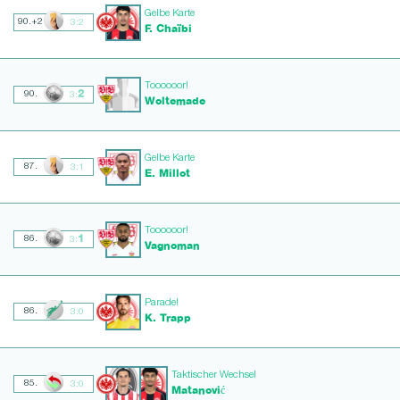
Gelbe Karte
90.+2
3:2
F. Chaïbi
Toooooor!
2
90.
3:
Woltemade
Gelbe Karte
87.
3:1
E. Millot
Toooooor!
1
86.
3:
Vagnoman
Parade!
86.
3:0
K. Trapp
Taktischer Wechsel
85.
3:0
Matanović