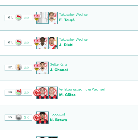
Taktischer Wechsel
61.
2:0
E. Touré
Taktischer Wechsel
61.
2:0
J. Diehl
Gelbe Karte
57.
2:0
J. Chabot
Verletzungsbedingter Wechsel
56.
2:0
M. Götze
Toooooor!
2
55.
:0
N. Brown