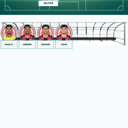
EKITIKÉ
KAUÃ S.
AMENDA
DAHOUD
UZUN