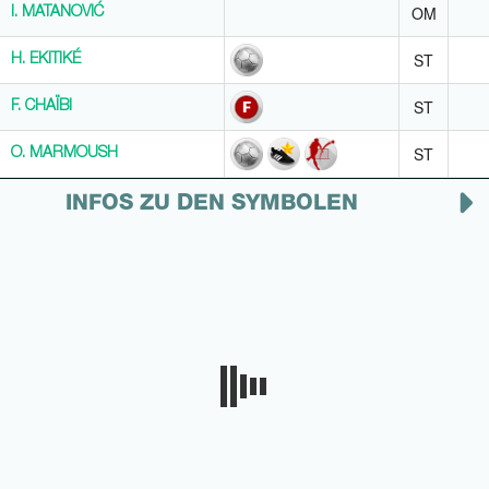
OM
I. MATANOVIĆ
I. MATANOVIĆ
ST
H. EKITIKÉ
H. EKITIKÉ
ST
F. CHAÏBI
F. CHAÏBI
ST
O. MARMOUSH
O. MARMOUSH
INFOS ZU DEN SYMBOLEN