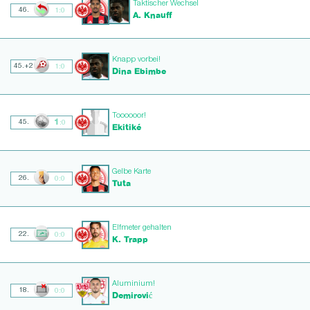
Taktischer Wechsel
46.
1:0
A. Knauff
Knapp vorbei!
45.+2
1:0
Dina Ebimbe
Toooooor!
1
45.
:0
Ekitiké
Gelbe Karte
26.
0:0
Tuta
Elfmeter gehalten
22.
0:0
K. Trapp
Aluminium!
18.
0:0
Demirović