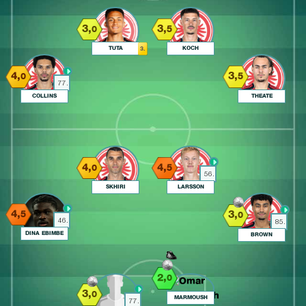
3,
3,
0
5
TUTA
KOCH
3.
4,
3,
0
5
77.
COLLINS
THEATE
4,
4,
0
5
56.
SKHIRI
LARSSON
4,
3,
5
0
46.
85.
DINA EBIMBE
BROWN
2,
0
3,
0
MARMOUSH
77.