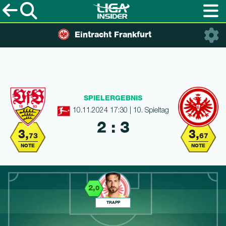
Eintracht Frankfurt
SPIELERGEBNIS
10.11.2024 17:30 | 10. Spieltag
2 : 3
3,
3,
73
67
NOTE
NOTE
2,
0
TRAPP