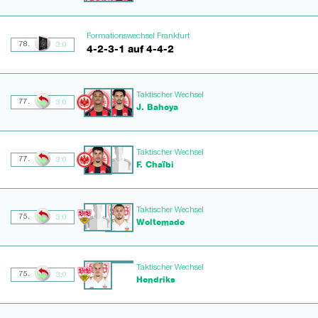
Formationswechsel Frankfurt
78.
3:0
4-2-3-1 auf 4-4-2
Taktischer Wechsel
77.
3:0
J. Bahoya
Taktischer Wechsel
77.
3:0
F. Chaïbi
Taktischer Wechsel
75.
3:0
Woltemade
Taktischer Wechsel
75.
3:0
Hendriks