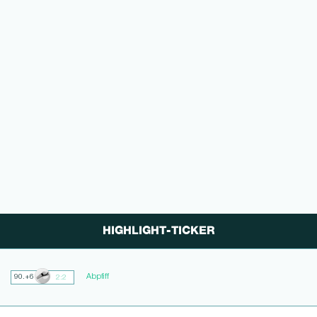
HIGHLIGHT-TICKER
Abpfiff
90.+6
2:2