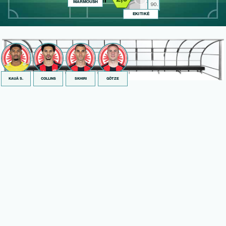
MARMOUSH
90.
EKITIKÉ
KAUÃ S.
COLLINS
SKHIRI
GÖTZE