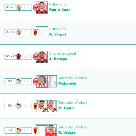
Gelbe Karte
90.+5
2:2
Robin Koch
Gelbe Karte
90.+5
2:2
R. Vargas
Chance vergeben!
90.+2
2:2
J. Bahoya
Taktischer Wechsel
90.
2:2
Matanović
Taktischer Wechsel
80.
2:2
M. Bauer
Taktischer Wechsel
79.
2:2
R. Vargas