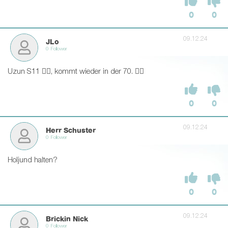
0
0
09.12.24
JLo
0 Follower
Uzun S11 👍🏻, kommt wieder in der 70. 👎🏻
0
0
09.12.24
Herr Schuster
0 Follower
Holjund halten?
0
0
09.12.24
Brickin Nick
0 Follower