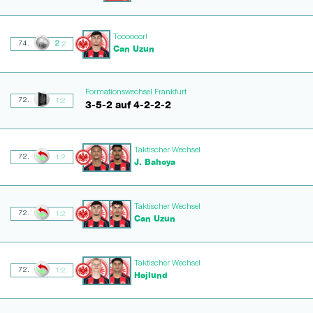
Toooooor!
2
74.
:2
Can Uzun
Formationswechsel Frankfurt
72.
1:2
3-5-2 auf 4-2-2-2
Taktischer Wechsel
72.
1:2
J. Bahoya
Taktischer Wechsel
72.
1:2
Can Uzun
Taktischer Wechsel
72.
1:2
Højlund