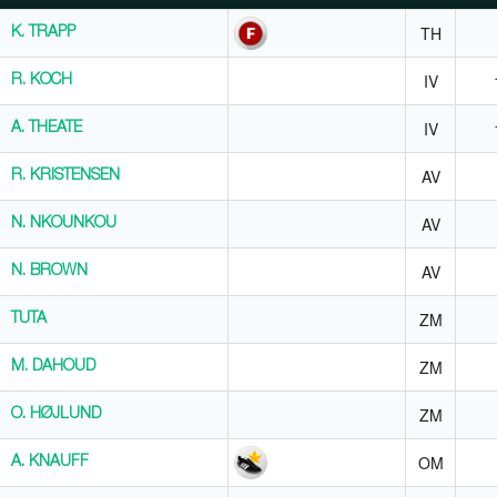
Spieler
Highlights
Pos.
Ball
TH
K. TRAPP
K. TRAPP
IV
R. KOCH
R. KOCH
IV
A. THEATE
A. THEATE
AV
R. KRISTENSEN
R. KRISTENSEN
AV
N. NKOUNKOU
N. NKOUNKOU
AV
N. BROWN
N. BROWN
ZM
TUTA
TUTA
ZM
M. DAHOUD
M. DAHOUD
ZM
O. HØJLUND
O. HØJLUND
OM
A. KNAUFF
A. KNAUFF