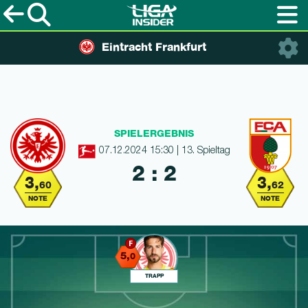
Eintracht Frankfurt
SPIELERGEBNIS
07.12.2024 15:30 | 13. Spieltag
2 : 2
3,
3,
60
62
NOTE
NOTE
5,
0
TRAPP