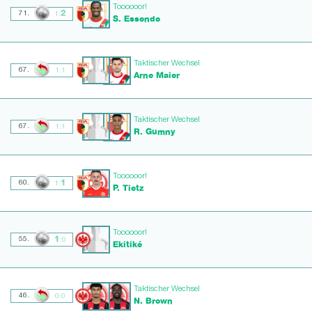
Toooooor!
2
71.
1:
S. Essende
Taktischer Wechsel
67.
1:1
Arne Maier
Taktischer Wechsel
67.
1:1
R. Gumny
Toooooor!
1
60.
1:
P. Tietz
Toooooor!
1
55.
:0
Ekitiké
Taktischer Wechsel
46.
0:0
N. Brown