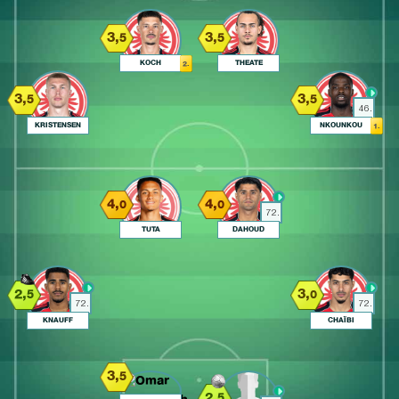
3,
3,
5
5
KOCH
THEATE
2.
3,
3,
5
5
46.
KRISTENSEN
NKOUNKOU
1.
4,
4,
0
0
72.
TUTA
DAHOUD
2,
3,
5
0
72.
72.
KNAUFF
CHAÏBI
3,
5
2,
5