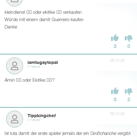
kleindienst 👍🏻 oder ekitike 👎🏻 verkaufen
Würde mit einem damit Guerreiro kaufen
Danke
3
0
09.12.24
iamtugaytopal
0 Follower
Amiri 👍🏼 oder Ekitike 👎🏼?
3
2
09.12.24
Tippkingchef
2 Follower
Ist tuta damit der erste spieler jemals der ein Großchanche vergibt