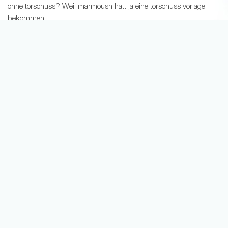
ohne torschuss? Weil marmoush hatt ja eine torschuss vorlage
bekommen
0
1
09.12.24
Robert GOATzel 9
1 Follower
Wäre nicht der erste haben schon viele bekommen übertreib
mal nicht
0
0
09.12.24
Bateman
0 Follower
Hugo Larsson behalten?