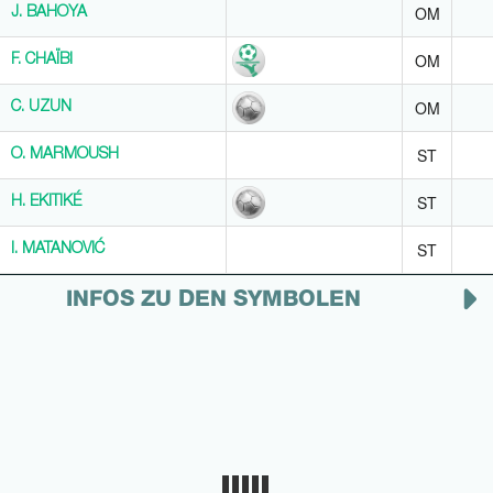
OM
J. BAHOYA
J. BAHOYA
OM
F. CHAÏBI
F. CHAÏBI
OM
C. UZUN
C. UZUN
ST
O. MARMOUSH
O. MARMOUSH
ST
H. EKITIKÉ
H. EKITIKÉ
ST
I. MATANOVIĆ
I. MATANOVIĆ
INFOS ZU DEN SYMBOLEN