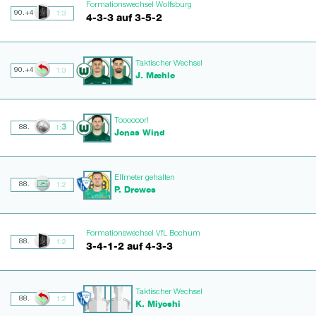
Formationswechsel Wolfsburg
90.+4
1:3
4-3-3 auf 3-5-2
Taktischer Wechsel
90.+4
1:3
J. Mæhle
Toooooor!
3
88.
1:
Jonas Wind
Elfmeter gehalten
88.
1:2
P. Drewes
Formationswechsel VfL Bochum
88.
1:2
3-4-1-2 auf 4-3-3
Taktischer Wechsel
88.
1:2
K. Miyoshi