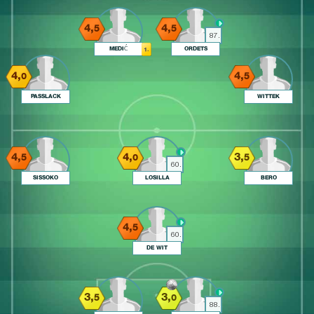
4,
4,
5
5
87.
MEDIĆ
ORDETS
1.
4,
4,
0
5
PASSLACK
WITTEK
4,
4,
3,
5
0
5
60.
SISSOKO
LOSILLA
BERO
4,
5
60.
DE WIT
3,
3,
5
0
88.