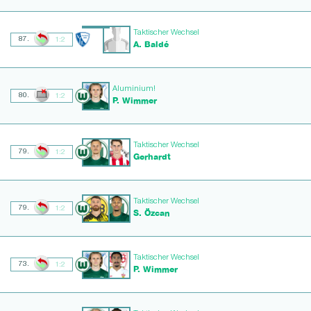
Taktischer Wechsel
87.
1:2
A. Baldé
Aluminium!
80.
1:2
P. Wimmer
Taktischer Wechsel
79.
1:2
Gerhardt
Taktischer Wechsel
79.
1:2
S. Özcan
Taktischer Wechsel
73.
1:2
P. Wimmer