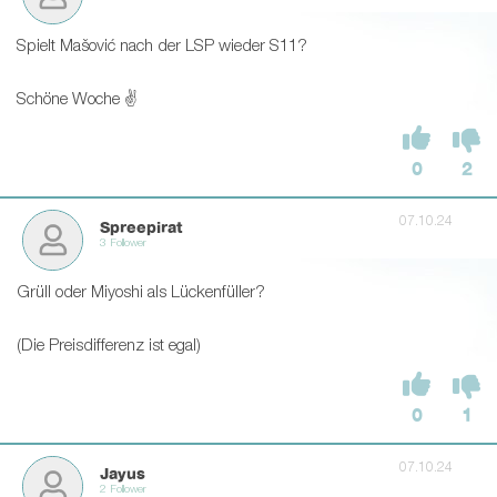
Spielt Mašović nach der LSP wieder S11?
Schöne Woche ✌
0
2
07.10.24
Spreepirat
3 Follower
Grüll oder Miyoshi als Lückenfüller?
(Die Preisdifferenz ist egal)
0
1
07.10.24
Jayus
2 Follower