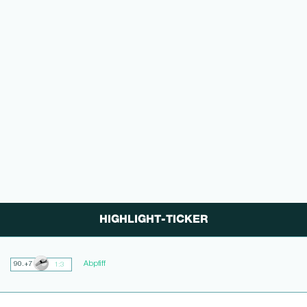
HIGHLIGHT-TICKER
Abpfiff
90.+7
1:3