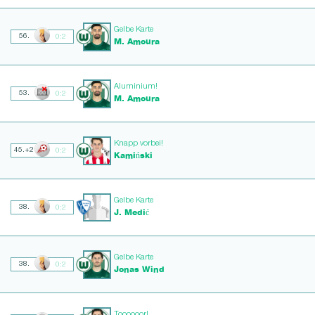
Gelbe Karte
56.
0:2
M. Amoura
Aluminium!
53.
0:2
M. Amoura
Knapp vorbei!
45.+2
0:2
Kamiński
Gelbe Karte
38.
0:2
J. Medić
Gelbe Karte
38.
0:2
Jonas Wind
Toooooor!