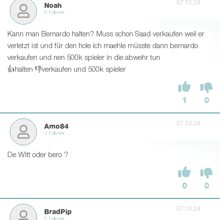
07.10.24
Noah
0 Follower
Kann man Bernardo halten? Muss schon Saad verkaufen weil er
verletzt ist und für den hole ich maehle müsste dann bernardo
verkaufen und nen 500k spieler in die abwehr tun
👍halten 👎verkaufen und 500k spieler
1
0
07.10.24
Amo84
3 Follower
De Witt oder bero ?
0
0
07.10.24
BradPip
0 Follower