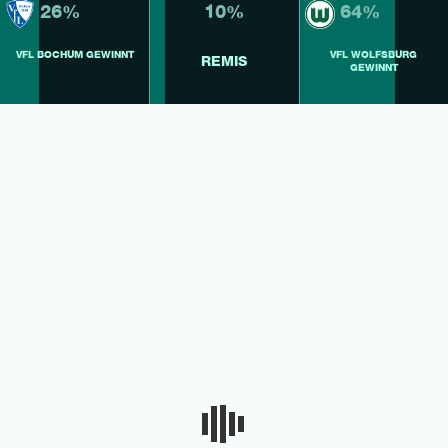
26%
10%
64%
VFL BOCHUM GEWINNT
VFL WOLFSBURG
REMIS
GEWINNT