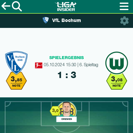
VfL Bochum
SPIELERGEBNIS
05.10.2024 15:30 | 6. Spieltag
1 : 3
3,
3,
85
08
NOTE
NOTE
3,
0
DREWES