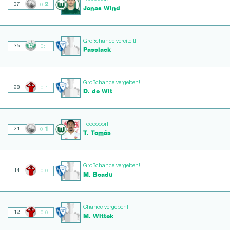
2
37.
0:
Jonas Wind
Großchance vereitelt!
35.
0:1
Passlack
Großchance vergeben!
28.
0:1
D. de Wit
Toooooor!
1
21.
0:
T. Tomás
Großchance vergeben!
14.
0:0
M. Boadu
Chance vergeben!
12.
0:0
M. Wittek