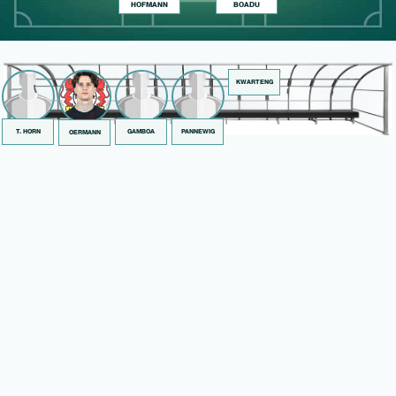
HOFMANN
BOADU
KWARTENG
T. HORN
GAMBOA
PANNEWIG
OERMANN