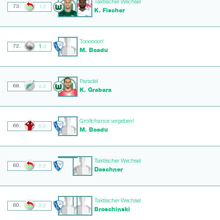
Taktischer Wechsel
73.
1:2
K. Fischer
Toooooor!
1
72.
:2
M. Boadu
Parade!
68.
0:2
K. Grabara
Großchance vergeben!
66.
0:2
M. Boadu
Taktischer Wechsel
60.
0:2
Daschner
Taktischer Wechsel
60.
0:2
Broschinski