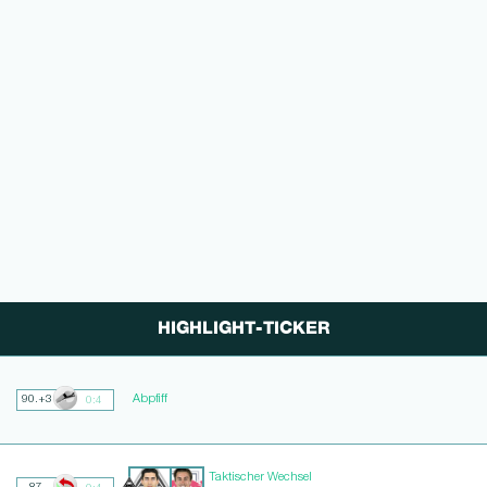
HIGHLIGHT-TICKER
Abpfiff
90.+3
0:4
Taktischer Wechsel