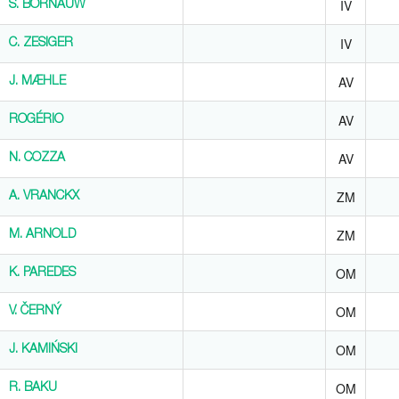
IV
S. BORNAUW
S. BORNAUW
IV
C. ZESIGER
C. ZESIGER
AV
J. MÆHLE
J. MÆHLE
AV
ROGÉRIO
ROGÉRIO
AV
N. COZZA
N. COZZA
ZM
A. VRANCKX
A. VRANCKX
ZM
M. ARNOLD
M. ARNOLD
OM
K. PAREDES
K. PAREDES
OM
V. ČERNÝ
V. ČERNÝ
OM
J. KAMIŃSKI
J. KAMIŃSKI
OM
R. BAKU
R. BAKU