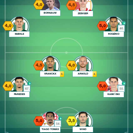
4,
4,
0
5
BORNAUW
ZESIGER
4,
5,
0
0
46.
MÆHLE
ROGÉRIO
4,
4,
5
0
VRANCKX
ARNOLD
3.
4.
4,
5,
0
0
67.
55.
PAREDES
KAMIŃSKI
5,
3,
0
5
54.
TIAGO TOMÁS
WIND