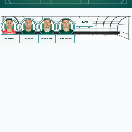
SARR
PERVAN
FISCHER
GERHARDT
SVANBERG