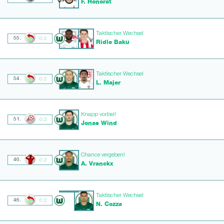
F. Honorat
Taktischer Wechsel
55.
0:2
Ridle Baku
Taktischer Wechsel
54.
0:2
L. Majer
Knapp vorbei!
51.
0:2
Jonas Wind
Chance vergeben!
46.
0:2
A. Vranckx
Taktischer Wechsel
46.
0:2
N. Cozza