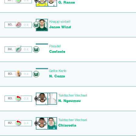
87.
0:4
G. Ranos
Knapp vorbei!
85.
0:4
Jonas Wind
Parade!
84.
0:4
Casteels
Gelbe Karte
83.
0:4
N. Cozza
Taktischer Wechsel
83.
0:4
N. Ngoumou
Taktischer Wechsel
82.
0:4
Chiarodia