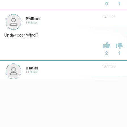
0
1
13.11.23
Philbot
1 Follower
Undav oder Wind?
2
1
13.11.23
Daniel
1 Follower
Gibt’s noch Hoffnung in Wind?
0
0
13.11.23
Misugi 14
1 Follower