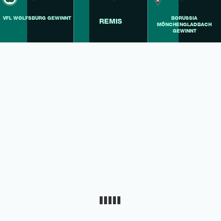
VFL WOLFSBURG GEWINNT
BORUSSIA
REMIS
MÖNCHENGLADBACH
GEWINNT