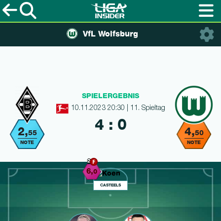
VfL Wolfsburg
SPIELERGEBNIS
10.11.2023 20:30 | 11. Spieltag
4 : 0
2,
4,
55
50
NOTE
NOTE
2
6,
0
CASTEELS