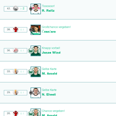
Toooooor!
2
42.
0:
R. Reitz
Großchance vergeben!
38.
0:1
Čvančara
Knapp vorbei!
36.
0:1
Jonas Wind
Gelbe Karte
33.
0:1
M. Arnold
Gelbe Karte
29.
0:1
N. Elvedi
Chance vergeben!
26.
0:1
M. Arnold