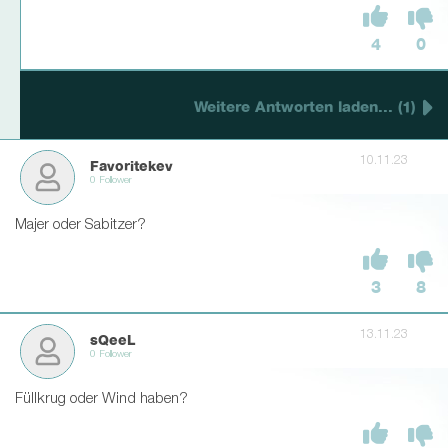
4
0
Weitere Antworten laden... (1)
10.11.23
Favoritekev
0 Follower
Majer oder Sabitzer?
3
8
13.11.23
sQeeL
0 Follower
Füllkrug oder Wind haben?