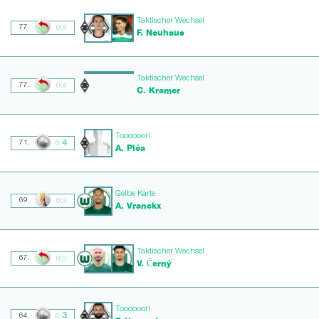
Taktischer Wechsel
77.
0:4
F. Neuhaus
Taktischer Wechsel
77.
0:4
C. Kramer
Toooooor!
4
71.
0:
A. Pléa
Gelbe Karte
69.
0:3
A. Vranckx
Taktischer Wechsel
67.
0:3
V. Černý
Toooooor!
3
64.
0: