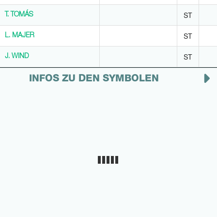
ST
T. TOMÁS
T. TOMÁS
ST
L. MAJER
L. MAJER
ST
J. WIND
J. WIND
INFOS ZU DEN SYMBOLEN