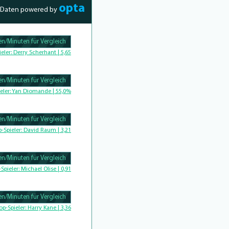
opta
Daten powered by
n/Minuten für Vergleich
Complete
ieler:
Derry Scherhant | 5,65
n/Minuten für Vergleich
Complete
eler:
Yan Diomande | 55,0%
n/Minuten für Vergleich
omplete
p-Spieler:
David Raum | 3,21
n/Minuten für Vergleich
-Spieler:
Michael Olise | 0,91
n/Minuten für Vergleich
Complete
op-Spieler:
Harry Kane | 3,36