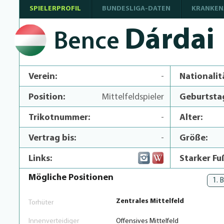
SPIELERPROFIL
BUNDESLIGA-DATEN
KRANKEN
Dárdai
Bence
Verein:
-
Nationalit
Position:
Mittelfeldspieler
Geburtsta
Trikotnummer:
-
Alter:
Vertrag bis:
-
Größe:
Links:
Starker Fu
Mögliche Positionen
1. 
Zentrales Mittelfeld
Torhüter
Innenverteidiger
Offensives Mittelfeld