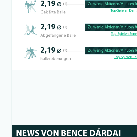
2,19 ⌀
(1)
Zu wenig Aktionen/Minuten fü
100.46728971963% Complete
Top-Spieler:
Denis
Geklärte Bälle
2,19 ⌀
(1)
Zu wenig Aktionen/Minuten fü
100.43859649123% Complete
Top-Spieler:
Senn
Abgefangene Bälle
2,19 ⌀
(1)
Zu wenig Aktionen/Minuten fü
100.40650406504% Complete
Top-Spieler:
La
Balleroberungen
NEWS VON BENCE DÁRDAI