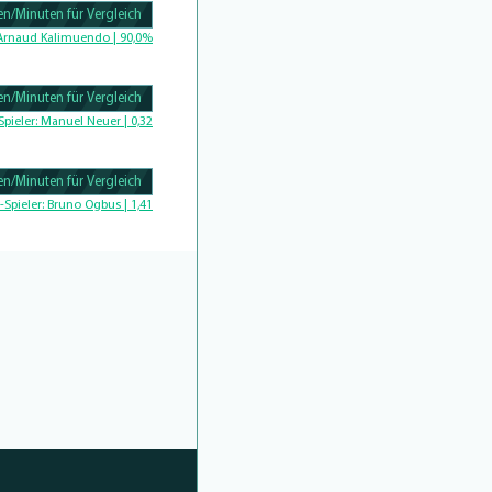
n/Minuten für Vergleich
Complete
Arnaud Kalimuendo | 90,0%
n/Minuten für Vergleich
Complete
Spieler:
Manuel Neuer | 0,32
n/Minuten für Vergleich
Complete
-Spieler:
Bruno Ogbus | 1,41