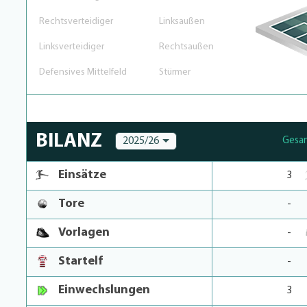
Rechtsverteidiger
Linksaußen
Linksverteidiger
Rechtsaußen
Defensives Mittelfeld
Stürmer
BILANZ
2025/26
Gesa
Einsätze
3
Tore
-
Vorlagen
-
Startelf
-
Einwechslungen
3