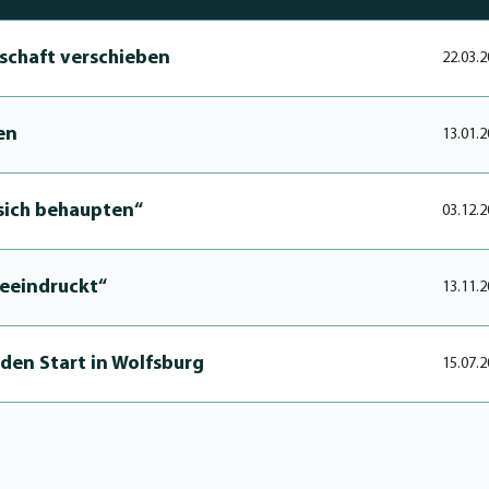
nschaft verschieben
22.03.2
en
13.01.2
 sich behaupten“
03.12.2
„beeindruckt“
13.11.2
­den Start in Wolfsburg
15.07.2
 Wolfsburger Profikader
21.05.2