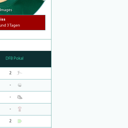
 Images
iss
 und 3 Tagen
DFB Pokal
2
-
-
-
2