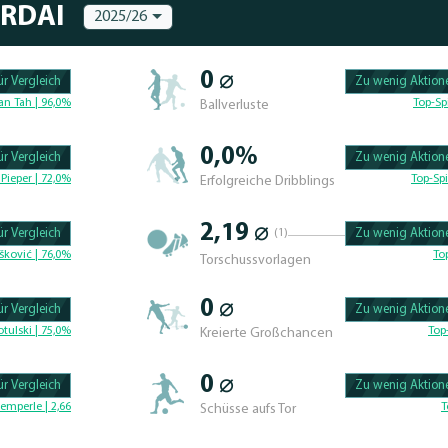
ÁRDAI
2025/26
0 ⌀
r Vergleich
Zu wenig Aktione
100.47619047619% 
an Tah | 96,0%
Top-Sp
Ballverluste
0,0%
r Vergleich
Zu wenig Aktione
100.46296296296% 
Pieper | 72,0%
Top-Spi
Erfolgreiche Dribblings
2,19 ⌀
r Vergleich
(1)
Zu wenig Aktione
100.4329004329% C
šković | 76,0%
To
Torschussvorlagen
0 ⌀
r Vergleich
Zu wenig Aktione
100.625% Complete
tulski | 75,0%
Top
Kreierte Großchancen
0 ⌀
r Vergleich
Zu wenig Aktione
100.46296296296% 
emperle | 2,66
T
Schüsse aufs Tor