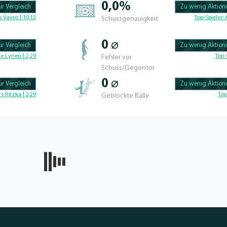
0,0%
r Vergleich
Zu wenig Aktione
100.42735042735% 
 Vavro | 10,12
Top-Spieler:
Schussgenauigkeit
0 ⌀
r Vergleich
Zu wenig Aktione
100.56497175141% 
e Lynen | 2,29
Top-
Fehler vor
Schuss/Gegentor
0 ⌀
r Vergleich
Zu wenig Aktione
100.46728971963% 
rs Ritzka | 2,29
Top
Geblockte Bälle