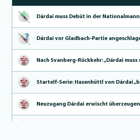
Dárdai muss Debüt in der Natio­nal­man
Dárdai vor Glad­bach-Par­tie angeschlag
Nach Svan­berg-Rückkehr: „Dárdai muss
Star­telf-Se­rie: Hasenhüttl von Dárdai 
Neuzugang Dárdai erwischt über­zeu­gen
Drei Talente ab nächster Saison fest im