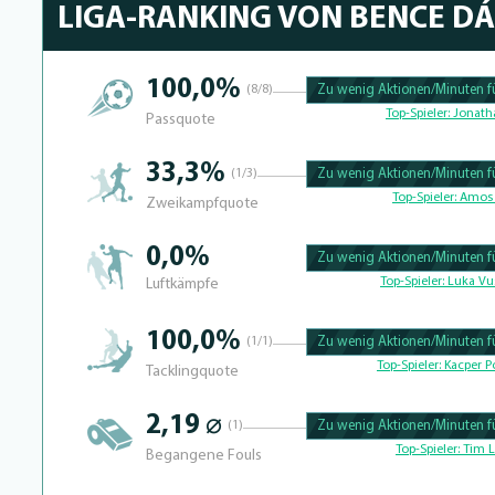
LIGA-RANKING VON BENCE D
100,0%
(8/8)
Zu wenig Aktionen/Minuten fü
100.39682539683% Complete
Top-Spieler:
Jonath
Passquote
33,3%
(1/3)
Zu wenig Aktionen/Minuten fü
100.390625% Complete
Top-Spieler:
Amos 
Zweikampfquote
0,0%
Zu wenig Aktionen/Minuten fü
100.41493775934% Complete
Top-Spieler:
Luka Vu
Luftkämpfe
100,0%
(1/1)
Zu wenig Aktionen/Minuten fü
100.39682539683% Complete
Top-Spieler:
Kacper Po
Tacklingquote
2,19 ⌀
(1)
Zu wenig Aktionen/Minuten fü
100.4% Complete
Top-Spieler:
Tim L
Begangene Fouls