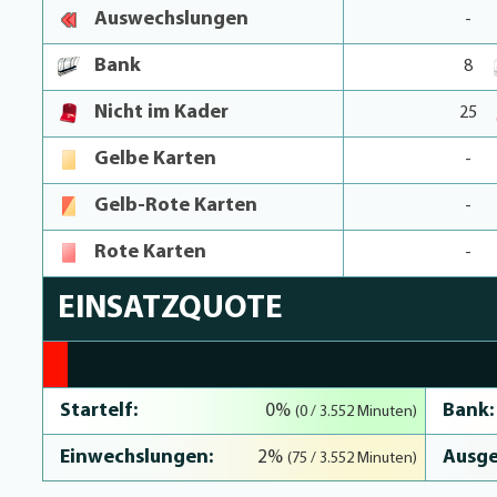
Auswechslungen
-
Bank
8
Nicht im Kader
25
Gelbe Karten
-
Gelb-Rote Karten
-
Rote Karten
-
EINSATZQUOTE
2.1% Complete
Startelf:
Bank:
0%
(0 / 3.552 Minuten)
Einwechslungen:
Ausge
2%
(75 / 3.552 Minuten)