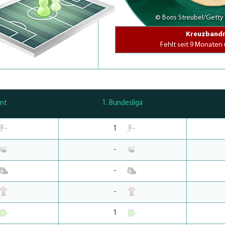
© Boris Streubel/Getty
Kreuzbandr
Fehlt seit 9 Monaten
mt
1. Bundesliga
1
-
-
-
1