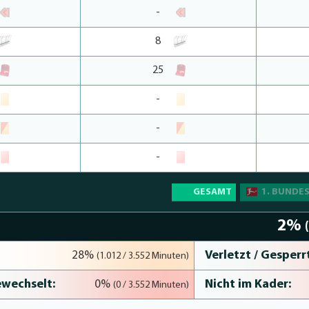
-
8
25
-
-
-
GESAMT
1. BUNDE
2%
Verletzt / Gesperrt
28%
(1.012 / 3.552 Minuten)
wechselt:
Nicht im Kader:
0%
(0 / 3.552 Minuten)