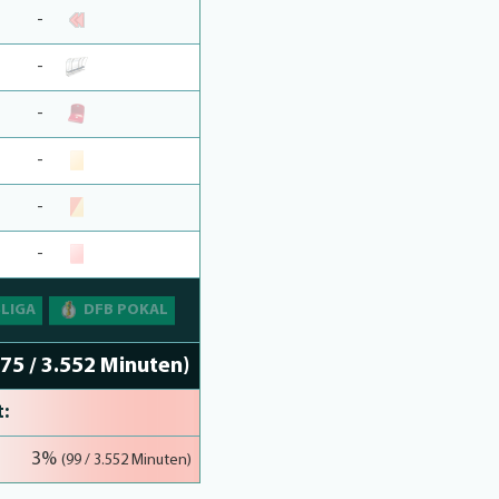
-
-
-
-
-
-
SLIGA
DFB POKAL
(75 / 3.552 Minuten)
:
67%
3%
(2.364 / 3.552 Minuten)
(99 / 3.552 Minuten)