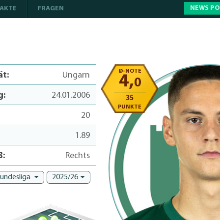
NEWS P
AKTE
FRAGEN
Ø-NOTE
ät:
Ungarn
4,
0
g:
24.01.2006
35
PUNKTE
20
1.89
ß:
Rechts
Bundesliga
2025/26