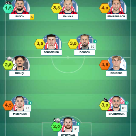
2
1,
3,
4,
5
5
0
BUSCH
MAINKA
FÖHRENBACH
4.
3,
3,
5
5
89.
SCHÖPPNER
DORSCH
2,
4,
5
5
DINKÇI
BEHRENS
4,
3,
5
0
77.
81.
PIERINGER
IBRAHIMOVIĆ
2
2,
0
81.
ZIVZIVADZE