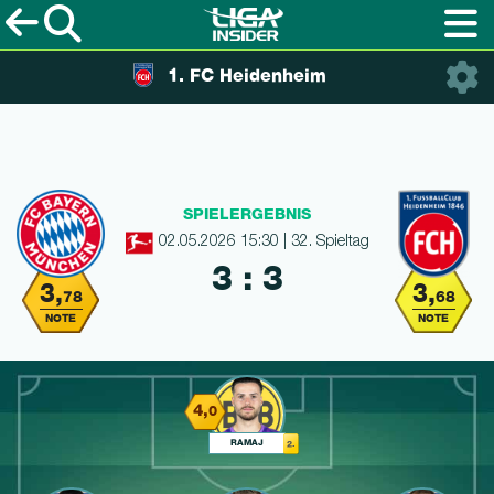
1. FC Heidenheim
SPIELERGEBNIS
02.05.2026 15:30 | 32. Spieltag
3 : 3
3,
3,
78
68
NOTE
NOTE
4,
0
RAMAJ
2.