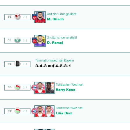
Auf der Linie geklärt!
56.
2:1
M. Busch
Großchance vereitelt!
55.
2:1
D. Ramaj
Formationswechsel Bayern
46.
2:1
3-4-3 auf 4-2-3-1
Taktischer Wechsel
46.
2:1
Harry Kane
Taktischer Wechsel
46.
2:1
Luis Díaz