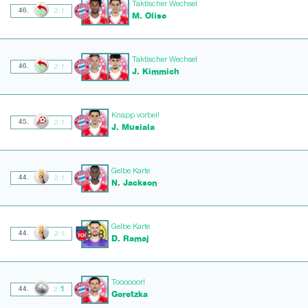
Taktischer Wechsel
46.
2:1
M. Olise
Taktischer Wechsel
46.
2:1
J. Kimmich
Knapp vorbei!
45.
2:1
J. Musiala
Gelbe Karte
44.
2:1
N. Jackson
Gelbe Karte
44.
2:1
D. Ramaj
Toooooor!
1
44.
2:
Goretzka