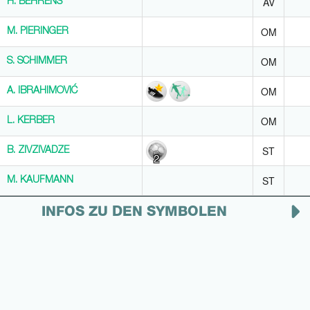
AV
H. BEHRENS
H. BEHRENS
OM
M. PIERINGER
M. PIERINGER
OM
S. SCHIMMER
S. SCHIMMER
OM
A. IBRAHIMOVIĆ
A. IBRAHIMOVIĆ
OM
L. KERBER
L. KERBER
ST
B. ZIVZIVADZE
B. ZIVZIVADZE
2
ST
M. KAUFMANN
M. KAUFMANN
INFOS ZU DEN SYMBOLEN