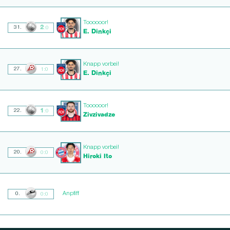
Toooooor!
2
31.
:0
E. Dinkçi
Knapp vorbei!
27.
1:0
E. Dinkçi
Toooooor!
1
22.
:0
Zivzivadze
Knapp vorbei!
20.
0:0
Hiroki Ito
Anpfiff
0.
0:0