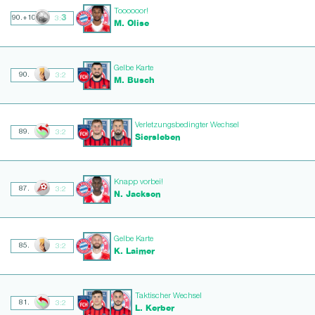
Toooooor!
3
90.+10
3:
M. Olise
Gelbe Karte
90.
3:2
M. Busch
Verletzungsbedingter Wechsel
89.
3:2
Siersleben
Knapp vorbei!
87.
3:2
N. Jackson
Gelbe Karte
85.
3:2
K. Laimer
Taktischer Wechsel
81.
3:2
L. Kerber