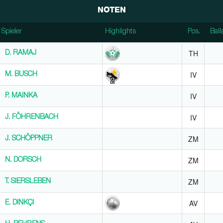
NOTEN
Spieler
Spieler
Highlights
Pos.
Ball
Spieler
Highlights
Pos.
Ball
TH
D. RAMAJ
D. RAMAJ
IV
M. BUSCH
M. BUSCH
2
IV
P. MAINKA
P. MAINKA
IV
J. FÖHRENBACH
J. FÖHRENBACH
ZM
J. SCHÖPPNER
J. SCHÖPPNER
ZM
N. DORSCH
N. DORSCH
ZM
T. SIERSLEBEN
T. SIERSLEBEN
AV
E. DINKÇI
E. DINKÇI