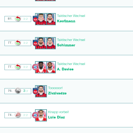
Taktischer Wechsel
81.
3:2
Kaufmann
Taktischer Wechsel
77.
3:2
Schimmer
Taktischer Wechsel
77.
3:2
A. Davies
Toooooor!
3
76.
:2
Zivzivadze
Knapp vorbei!
74.
2:2
Luis Díaz