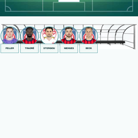
FELLER
TRAORÉ
STERGIOU
NIEHUES
BECK