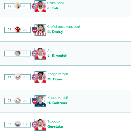
Gelbe Karte
72.
2:2
J. Tah
Großchance vergeben!
68.
2:2
E. Dinkçi
Aluminium!
66.
2:2
J. Kimmich
Knapp vorbei!
65.
2:2
M. Olise
Knapp vorbei!
63.
2:2
H. Behrens
Toooooor!
2
57.
2:
Goretzka