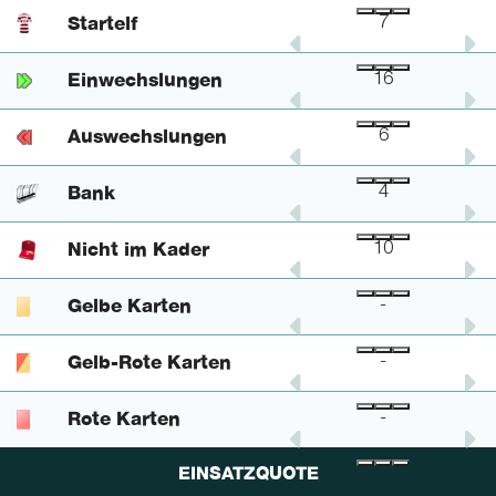
Startelf
6
1
7
Einwechslungen
15
1
16
Auswechslungen
5
1
6
Bank
4
-
4
Nicht im Kader
9
1
10
Gelbe Karten
-
-
-
Gelb-Rote Karten
-
-
-
Rote Karten
-
-
-
EINSATZQUOTE