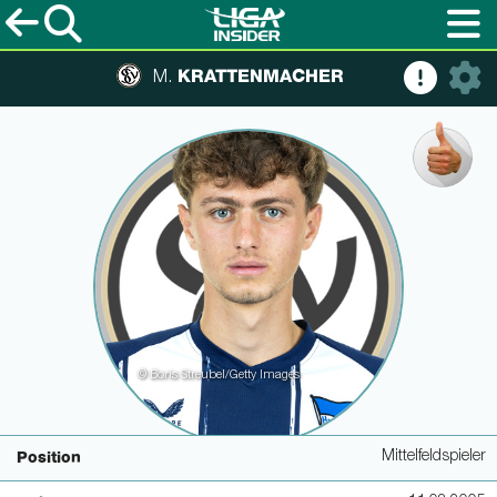
KRATTENMACHER
M.
© Boris Streubel/Getty Images
Mittelfeldspieler
Position