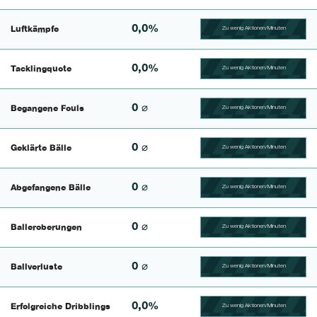
0,0%
Luftkämpfe
Zu wenig Aktionen/Minuten
100.41493775934% Comp
0,0%
Tacklingquote
Zu wenig Aktionen/Minuten
100.39682539683% Comp
0 ⌀
Begangene Fouls
Zu wenig Aktionen/Minuten
100.4% Complete
0 ⌀
Geklärte Bälle
Zu wenig Aktionen/Minuten
100.46728971963% Comp
0 ⌀
Abgefangene Bälle
Zu wenig Aktionen/Minuten
100.43859649123% Comp
0 ⌀
Balleroberungen
Zu wenig Aktionen/Minuten
100.40650406504% Comp
0 ⌀
Ballverluste
Zu wenig Aktionen/Minuten
100.47619047619% Comp
0,0%
Erfolgreiche Dribblings
Zu wenig Aktionen/Minuten
100.46296296296% Comp