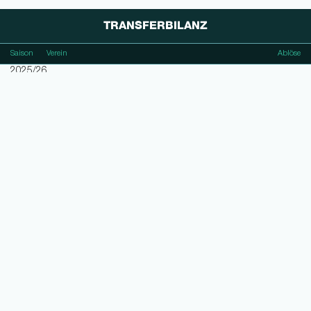
TRANSFERBILANZ
Saison
Verein
Ablöse
2025/26
SV 07 Elversberg
2025/26
FC Bayern München
2025/26
Hertha BSC
2024/25
FC Bayern München
2024/25
SSV Ulm 1846
2024/25
FC Bayern München