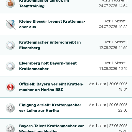
Krat­ten­ma­cher zurück im
Vor 2 Wochen |
Teamtraining
24.07.2026 14:54
Kleine Blessur bremst Krat­ten­ma­
Vor 1 Monat |
cher aus
04.07.2026 19:22
Krat­ten­ma­cher un­terschreibt in
Vor 1 Monat |
Elversberg
12.06.2026 11:59
Elversberg holt Bayern-Ta­lent
Vor 1 Monat |
Krat­ten­ma­cher
11.06.2026 13:19
Offiziell: Bayern verleiht Krat­ten­
Vor 1 Jahr | 30.06.2025
ma­cher an Hertha BSC
19:31
Einigung erzielt: Krat­ten­ma­cher
Vor 1 Jahr | 29.06.2025
vor Leihe zur Hertha
22:36
Bayern-Ta­lent Krat­ten­ma­cher vor
Vor 1 Jahr | 27.06.2025
Wechsel zur Hertha
12:48