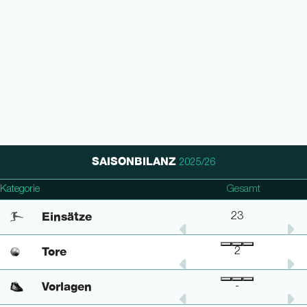
SAISONBILANZ
2025/26
Kategorie
2. Bundesliga
DFB Pokal
Gesamt
Einsätze
21
2
23
Tore
1
1
2
Vorlagen
-
-
-