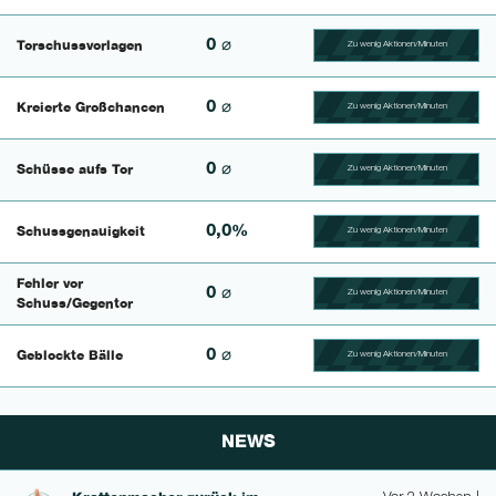
0 ⌀
Torschussvorlagen
Zu wenig Aktionen/Minuten
100.4329004329% Compl
0 ⌀
Kreierte Großchancen
Zu wenig Aktionen/Minuten
100.625% Complete
0 ⌀
Schüsse aufs Tor
Zu wenig Aktionen/Minuten
100.46296296296% Comp
0,0%
Schussgenauigkeit
Zu wenig Aktionen/Minuten
100.42735042735% Comp
Fehler vor
0 ⌀
Zu wenig Aktionen/Minuten
100.56497175141% Comp
Schuss/Gegentor
0 ⌀
Geblockte Bälle
Zu wenig Aktionen/Minuten
100.46728971963% Comp
NEWS