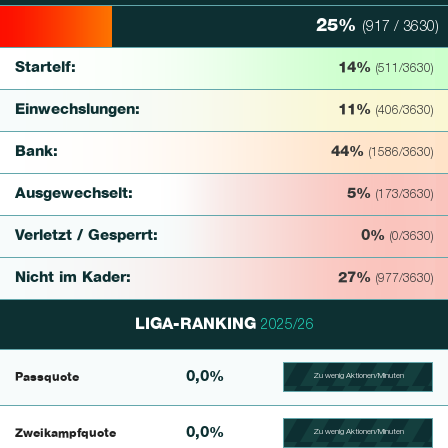
25%
(917 / 3630)
25% Complete
Startelf:
14%
(511/3630)
Einwechslungen:
11%
(406/3630)
Bank:
44%
(1586/3630)
Ausgewechselt:
5%
(173/3630)
Verletzt / Gesperrt:
0%
(0/3630)
Nicht im Kader:
27%
(977/3630)
LIGA-RANKING
2025/26
0,0%
Passquote
Zu wenig Aktionen/Minuten
100.39682539683% Comp
0,0%
Zweikampfquote
Zu wenig Aktionen/Minuten
100.390625% Complete