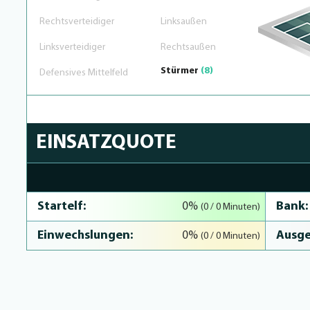
Rechtsverteidiger
Linksaußen
Linksverteidiger
Rechtsaußen
Stürmer
(8)
Defensives Mittelfeld
EINSATZQUOTE
0% Complete
Startelf:
Bank:
0%
(0 / 0 Minuten)
Einwechslungen:
Ausge
0%
(0 / 0 Minuten)