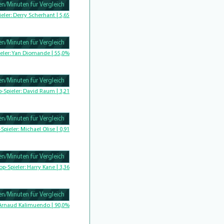
n/Minuten für Vergleich
Complete
ieler:
Derry Scherhant | 5,65
n/Minuten für Vergleich
Complete
eler:
Yan Diomande | 55,0%
n/Minuten für Vergleich
omplete
p-Spieler:
David Raum | 3,21
n/Minuten für Vergleich
-Spieler:
Michael Olise | 0,91
n/Minuten für Vergleich
Complete
op-Spieler:
Harry Kane | 3,36
n/Minuten für Vergleich
Complete
Arnaud Kalimuendo | 90,0%