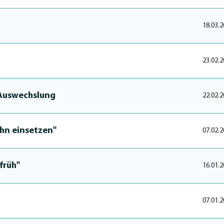
18.03.2
23.02.2
 Auswechslung
22.02.2
 ihn einsetzen"
07.02.2
 früh"
16.01.2
07.01.2