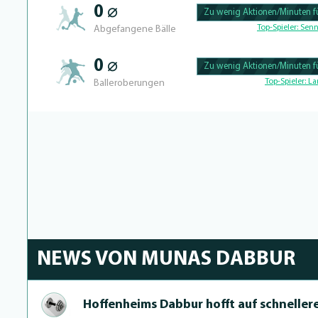
0 ⌀
Zu wenig Aktionen/Minuten fü
100.43859649123% Complete
Top-Spieler:
Senn
Abgefangene Bälle
0 ⌀
Zu wenig Aktionen/Minuten fü
100.40650406504% Complete
Top-Spieler:
La
Balleroberungen
NEWS VON MUNAS DABBUR
Hoffenheims Dabbur hofft auf schneller