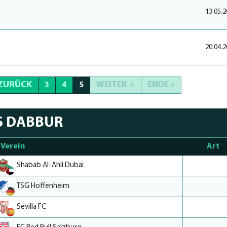
13.05.2
20.04.2
 ZURÜCK
WEITER >
ENDE »
3
4
5
S DABBUR
Verein
Art
Shabab Al-Ahli Dubai
TSG Hoffenheim
Sevilla FC