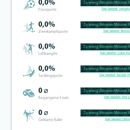
0,0%
Zu wenig Aktionen/Minuten fü
100.39682539683% Complete
Top-Spieler:
Jonath
Passquote
0,0%
Zu wenig Aktionen/Minuten fü
100.390625% Complete
Top-Spieler:
Amos 
Zweikampfquote
0,0%
Zu wenig Aktionen/Minuten fü
100.41493775934% Complete
Top-Spieler:
Luka Vu
Luftkämpfe
0,0%
Zu wenig Aktionen/Minuten fü
100.39682539683% Complete
Top-Spieler:
Kacper Po
Tacklingquote
0 ⌀
Zu wenig Aktionen/Minuten fü
100.4% Complete
Top-Spieler:
Tim L
Begangene Fouls
0 ⌀
Zu wenig Aktionen/Minuten fü
100.46728971963% Complete
Top-Spieler:
Denis
Geklärte Bälle