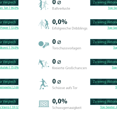
0 ⌀
r Vergleich
Zu wenig Aktione
100.47619047619% 
an Tah | 96,0%
Top-Sp
Ballverluste
0,0%
r Vergleich
Zu wenig Aktione
100.46296296296% 
Pieper | 72,0%
Top-Spi
Erfolgreiche Dribblings
0 ⌀
r Vergleich
Zu wenig Aktione
100.4329004329% C
šković | 76,0%
To
Torschussvorlagen
0 ⌀
r Vergleich
Zu wenig Aktione
100.625% Complete
tulski | 75,0%
Top
Kreierte Großchancen
0 ⌀
r Vergleich
Zu wenig Aktione
100.46296296296% 
emperle | 2,66
T
Schüsse aufs Tor
0,0%
r Vergleich
Zu wenig Aktione
100.42735042735% 
 Vavro | 10,12
Top-Spieler:
Schussgenauigkeit