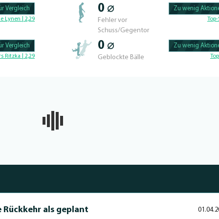
0 ⌀
r Vergleich
Zu wenig Aktione
100.56497175141% 
e Lynen | 2,29
Top-
Fehler vor
Schuss/Gegentor
0 ⌀
r Vergleich
Zu wenig Aktione
100.46728971963% 
rs Ritzka | 2,29
Top
Geblockte Bälle
e Rückkehr als geplant
01.04.2