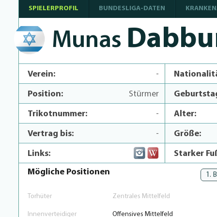
SPIELERPROFIL
BUNDESLIGA-DATEN
KRANKEN
Dabbu
Munas
Verein:
-
Nationalit
Position:
Stürmer
Geburtsta
Trikotnummer:
-
Alter:
Vertrag bis:
-
Größe:
Links:
Starker Fu
Mögliche Positionen
1. 
Torhüter
Zentrales Mittelfeld
Innenverteidiger
Offensives Mittelfeld