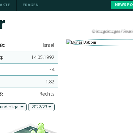
NEWS P
AKTE
FRAGEN
r
© imagoimages / Avant
ät:
Israel
g:
14.05.1992
34
1.82
ß:
Rechts
Bundesliga
2022/23