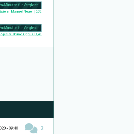
n/Minuten für Vergleich
Complete
Spieler:
Manuel Neuer | 0,32
n/Minuten für Vergleich
Complete
-Spieler:
Bruno Ogbus | 1,41
2
020 - 09:40