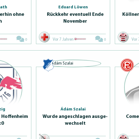
Kath
Eduard Löwen
erhin ohne
Rückkehr eventuell Ende
Köllner
h
November
Vor 7 Jahren
Vor 
0
0
zig
Ádám Szalai
t Hoffenheim
Wurde angeschlagen aus­ge­
Comeb
:0
wechselt