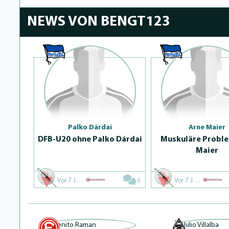
NEWS VON BENGT123
Palko Dárdai
Arne Maier
DFB-U20 ohne Palko Dárdai
Muskuläre Proble
Maier
Vor 7 Jahren
Vor 7 Jahren
0