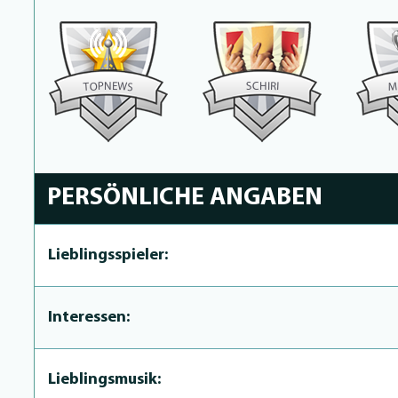
N
H
C
E
P
I
R
W
S
O
I
M
S
T
PERSÖNLICHE ANGABEN
Lieblingsspieler:
Interessen:
Lieblingsmusik: