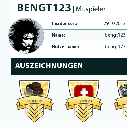
BENGT123
| Mitspieler
29.10.2012
Insider seit:
bengt123
Name:
bengt123
Nutzername:
AUSZEICHNUNGEN
M
A
K
E
T
R
T
A
E
I
Z
D
V
E
T
T