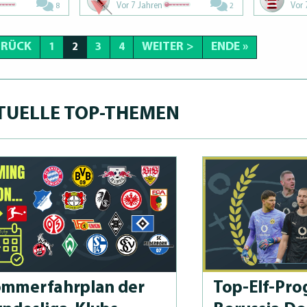
Vor 7 Jahren
Vor 
8
2
URÜCK
WEITER >
ENDE »
1
2
3
4
TUELLE TOP-THEMEN
m­merfahrplan der
Top-Elf-Prog