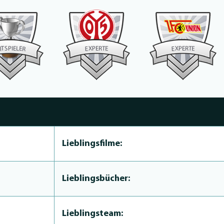
P
P
P
E
E
R
R
I
S
E
X
X
T
T
T
L
E
E
E
E
E
I
R
Lieblingsfilme:
Lieblingsbücher:
Lieblingsteam: