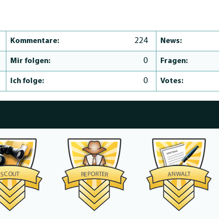
224
Kommentare:
News:
0
Mir folgen:
Fragen:
0
Ich folge:
Votes:
O
W
R
O
C
A
U
N
P
T
L
S
T
E
E
A
T
R
R