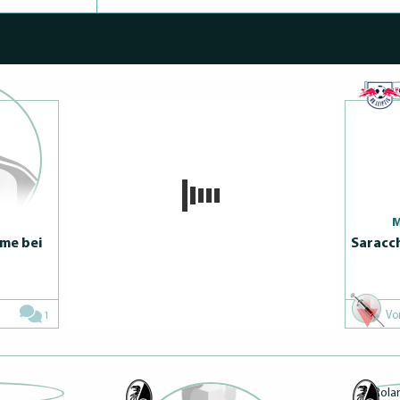
M
me bei
Saracch
1