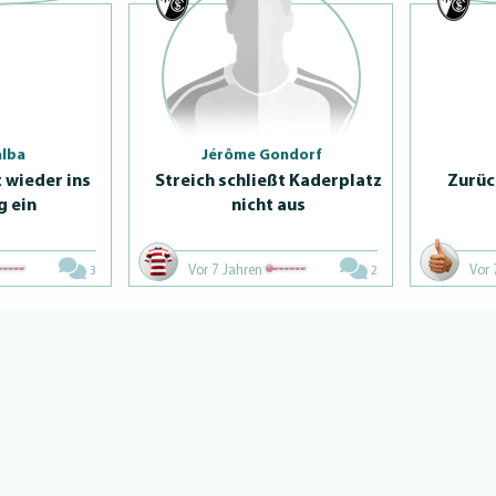
alba
Jérôme Gondorf
t wieder ins
Streich schließt Kaderplatz
Zurüc
g ein
nicht aus
Vor 7 Jahren
Vor 
3
2