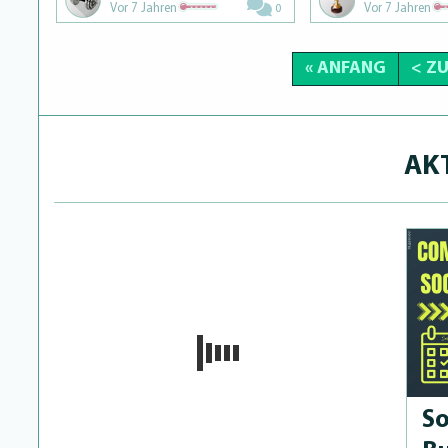
Vor 7 Jahren
Vor 7 Jahren
0
« ANFANG
< Z
AK
So