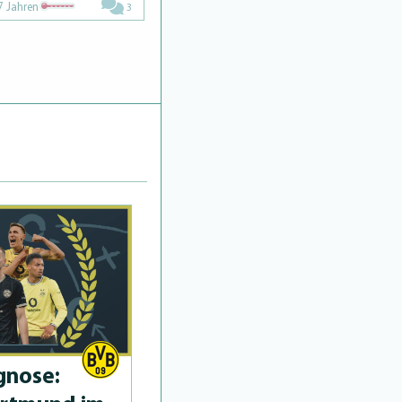
7 Jahren
3
­no­se: