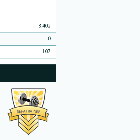
3.402
0
107
R
T
A
A
I
N
H
E
E
R
R