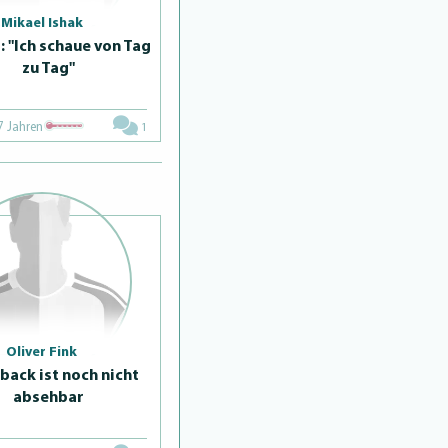
Mikael Ishak
: "Ich schaue von Tag
zu Tag"
7 Jahren
1
Oliver Fink
ack ist noch nicht
absehbar