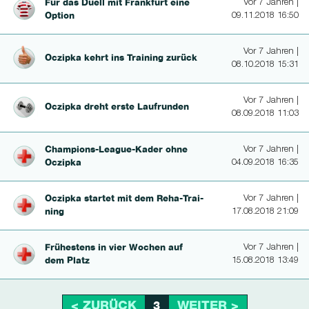
Für das Duell mit Frankfurt eine
Vor 7 Jahren |
Option
09.11.2018 16:50
Vor 7 Jahren |
Oczipka kehrt ins Training zurück
08.10.2018 15:31
Vor 7 Jahren |
Oczipka dreht erste Laufrunden
08.09.2018 11:03
Cham­pions-League-Ka­der ohne
Vor 7 Jahren |
Oczipka
04.09.2018 16:35
Oczipka startet mit dem Reha-Trai­
Vor 7 Jahren |
ning
17.08.2018 21:09
Frühestens in vier Wochen auf
Vor 7 Jahren |
dem Platz
15.08.2018 13:49
< ZURÜCK
WEITER >
3