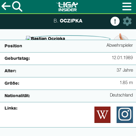
OCZIPKA
B.
© imagoimages
Abwehrspieler
Position
12.01.1989
Geburtstag:
37 Jahre
Alter:
1.85 m
Größe:
Deutschland
Nationalität:
Links: