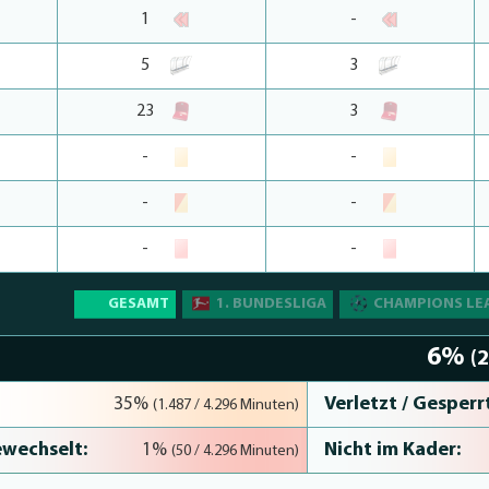
1
-
5
3
23
3
-
-
-
-
-
-
GESAMT
1. BUNDESLIGA
CHAMPIONS LE
6%
(
Verletzt / Gesperrt
35%
(1.487 / 4.296 Minuten)
wechselt:
Nicht im Kader:
1%
(50 / 4.296 Minuten)