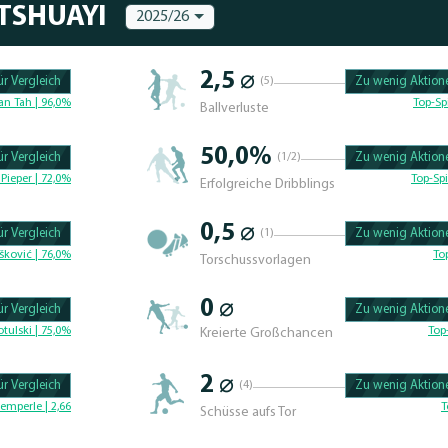
TSHUAYI
2025/26
2,5 ⌀
r Vergleich
(5)
Zu wenig Aktione
100.47619047619% 
an Tah | 96,0%
Top-Sp
Ballverluste
50,0%
r Vergleich
(1/2)
Zu wenig Aktione
100.46296296296% 
Pieper | 72,0%
Top-Spi
Erfolgreiche Dribblings
0,5 ⌀
r Vergleich
(1)
Zu wenig Aktione
100.4329004329% C
šković | 76,0%
To
Torschussvorlagen
0 ⌀
r Vergleich
Zu wenig Aktione
100.625% Complete
tulski | 75,0%
Top
Kreierte Großchancen
2 ⌀
r Vergleich
(4)
Zu wenig Aktione
100.46296296296% 
emperle | 2,66
T
Schüsse aufs Tor