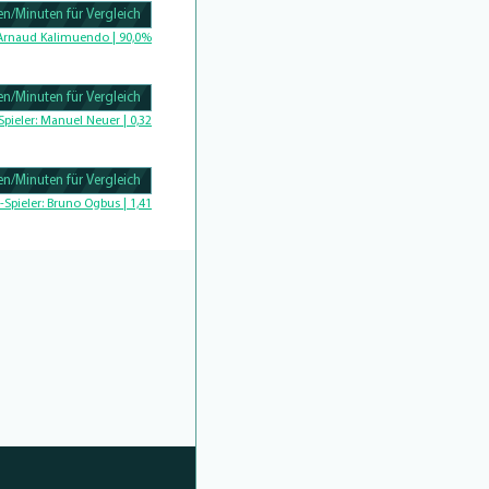
n/Minuten für Vergleich
Complete
Arnaud Kalimuendo | 90,0%
n/Minuten für Vergleich
Complete
Spieler:
Manuel Neuer | 0,32
n/Minuten für Vergleich
Complete
-Spieler:
Bruno Ogbus | 1,41