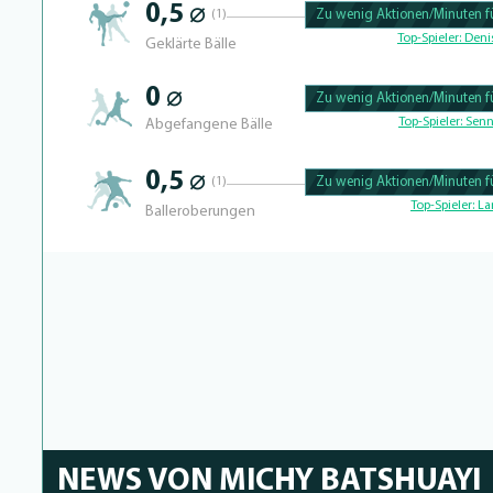
0,5 ⌀
(1)
Zu wenig Aktionen/Minuten fü
100.46728971963% Complete
Top-Spieler:
Denis
Geklärte Bälle
0 ⌀
Zu wenig Aktionen/Minuten fü
100.43859649123% Complete
Top-Spieler:
Senn
Abgefangene Bälle
0,5 ⌀
(1)
Zu wenig Aktionen/Minuten fü
100.40650406504% Complete
Top-Spieler:
La
Balleroberungen
NEWS VON MICHY BATSHUAYI