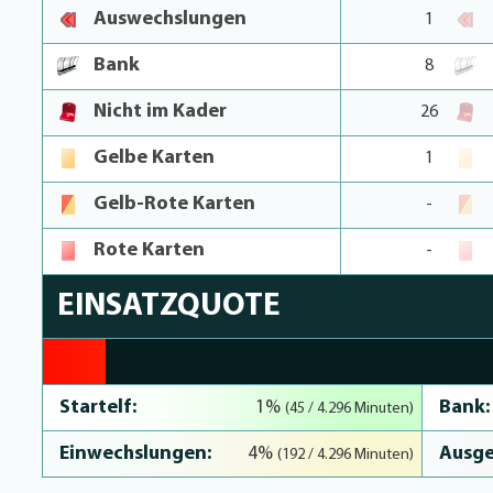
Auswechslungen
1
Bank
8
Nicht im Kader
26
Gelbe Karten
1
Gelb-Rote Karten
-
Rote Karten
-
EINSATZQUOTE
5.5% Complete
Startelf:
Bank:
1%
(45 / 4.296 Minuten)
Einwechslungen:
Ausge
4%
(192 / 4.296 Minuten)