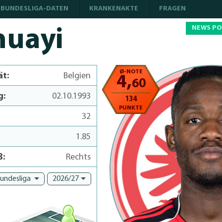
BUNDESLIGA-DATEN
KRANKENAKTE
FRAGEN
NEWS P
huayi
Ø-NOTE
ät:
Belgien
4,
60
g:
02.10.1993
134
PUNKTE
32
1.85
ß:
Rechts
Bundesliga
2026/27