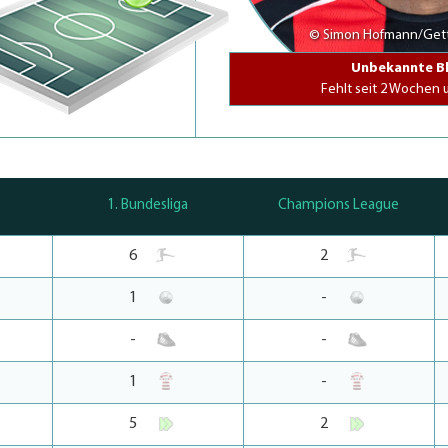
© Simon Hofmann/Get
Unbekannte Bl
Fehlt seit 2 Wochen 
1. Bundesliga
Champions League
6
2
1
-
-
-
1
-
5
2