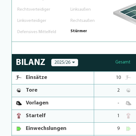
Rechtsverteidiger
Linksaußen
Linksverteidiger
Rechtsaußen
Stürmer
Defensives Mittelfeld
BILANZ
2025/26
Gesamt
Einsätze
10
Tore
2
Vorlagen
-
Startelf
1
Einwechslungen
9