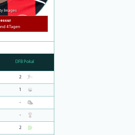
ty Images
essur
und 4 Tagen
DFB Pokal
2
1
-
-
2