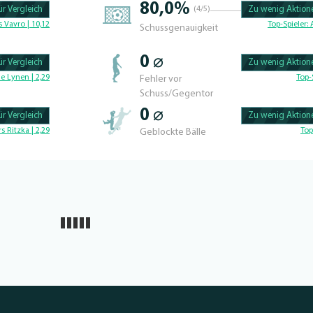
80,0%
r Vergleich
(4/5)
Zu wenig Aktione
100.42735042735% 
 Vavro | 10,12
Top-Spieler:
Schussgenauigkeit
0 ⌀
r Vergleich
Zu wenig Aktione
100.56497175141% 
e Lynen | 2,29
Top-
Fehler vor
Schuss/Gegentor
0 ⌀
r Vergleich
Zu wenig Aktione
100.46728971963% 
rs Ritzka | 2,29
Top
Geblockte Bälle