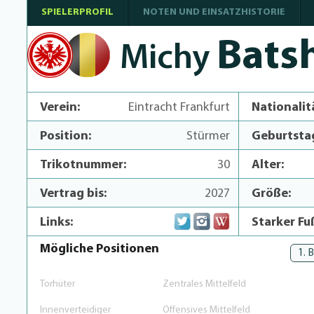
SPIELERPROFIL
NOTEN UND EINSATZHISTORIE
Bats
Michy
Verein:
Eintracht Frankfurt
Nationalit
Position:
Stürmer
Geburtsta
Trikotnummer:
30
Alter:
Vertrag bis:
2027
Größe:
Links:
Starker Fu
Mögliche Positionen
1. 
Torhüter
Zentrales Mittelfeld
Innenverteidiger
Offensives Mittelfeld