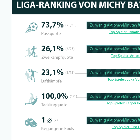
LIGA-RANKING VON MICHY BA
73,7%
(28/38)
Zu wenig Aktionen/Minuten fü
100.39682539683% Complete
Top-Spieler:
Jonath
Passquote
26,1%
(6/23)
Zu wenig Aktionen/Minuten fü
100.390625% Complete
Top-Spieler:
Amos 
Zweikampfquote
23,1%
(3/13)
Zu wenig Aktionen/Minuten fü
100.41493775934% Complete
Top-Spieler:
Luka Vu
Luftkämpfe
100,0%
(1/1)
Zu wenig Aktionen/Minuten fü
100.39682539683% Complete
Top-Spieler:
Kacper Po
Tacklingquote
1 ⌀
(2)
Zu wenig Aktionen/Minuten fü
100.4% Complete
Top-Spieler:
Tim L
Begangene Fouls