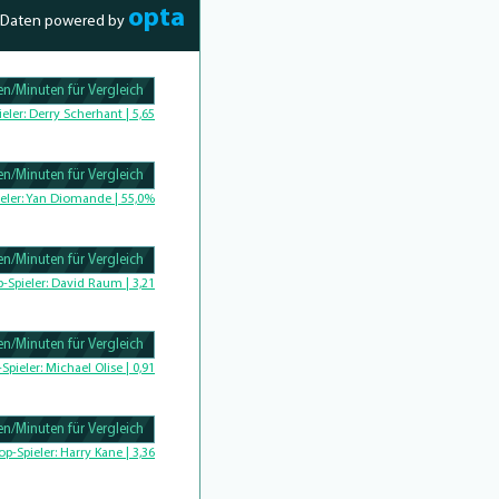
opta
Daten powered by
n/Minuten für Vergleich
Complete
ieler:
Derry Scherhant | 5,65
n/Minuten für Vergleich
Complete
eler:
Yan Diomande | 55,0%
n/Minuten für Vergleich
omplete
p-Spieler:
David Raum | 3,21
n/Minuten für Vergleich
-Spieler:
Michael Olise | 0,91
n/Minuten für Vergleich
Complete
op-Spieler:
Harry Kane | 3,36