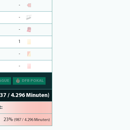
-
-
-
1
-
-
AGUE
DFB POKAL
237 / 4.296 Minuten)
:
36%
23%
(1.561 / 4.296 Minuten)
(987 / 4.296 Minuten)