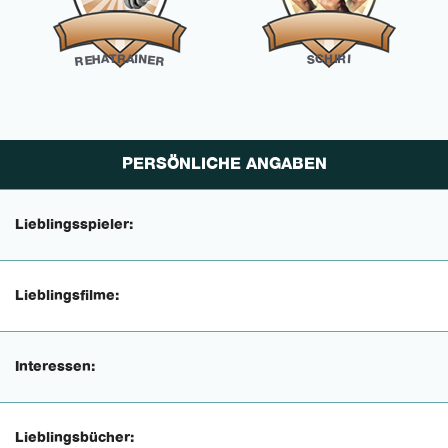
R
T
H
C
I
A
R
A
S
I
I
H
N
E
E
R
R
PERSÖNLICHE ANGABEN
Lieblingsspieler:
Lieblingsfilme:
Interessen:
Lieblingsbücher: