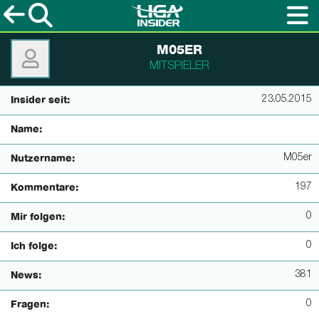
M05ER
MITSPIELER
23.05.2015
Insider seit:
Name:
M05er
Nutzername:
197
Kommentare:
0
Mir folgen:
0
Ich folge:
381
News:
0
Fragen: