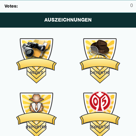
0
Votes:
AUSZEICHNUNGEN
K
E
O
C
U
T
T
S
T
E
I
D
V
O
R
R
E
P
P
T
X
T
E
E
E
E
R
R