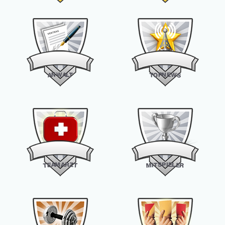
W
N
E
A
P
N
W
L
O
A
T
T
S
M
A
P
I
E
S
R
A
L
T
E
Z
E
I
T
T
M
R