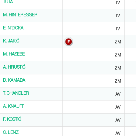
IV
TUTA
TUTA
IV
M. HINTEREGGER
M. HINTEREGGER
IV
E. N'DICKA
E. N'DICKA
ZM
K. JAKIĆ
K. JAKIĆ
ZM
M. HASEBE
M. HASEBE
ZM
A. HRUSTIĆ
A. HRUSTIĆ
ZM
D. KAMADA
D. KAMADA
AV
T. CHANDLER
T. CHANDLER
AV
A. KNAUFF
A. KNAUFF
AV
F. KOSTIĆ
F. KOSTIĆ
AV
C. LENZ
C. LENZ