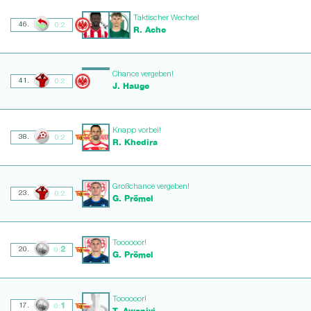
Taktischer Wechsel
46.
0:2
R. Ache
Chance vergeben!
41.
0:2
J. Hauge
Knapp vorbei!
38.
0:2
R. Khedira
Großchance vergeben!
23.
0:2
G. Prömel
Toooooor!
2
20.
0:
G. Prömel
Toooooor!
1
17.
0:
T. Awoniyi