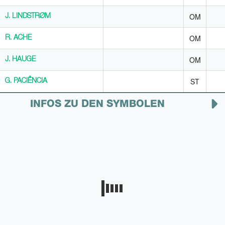
OM
J. LINDSTRØM
J. LINDSTRØM
OM
R. ACHE
R. ACHE
OM
J. HAUGE
J. HAUGE
ST
G. PACIÊNCIA
G. PACIÊNCIA
INFOS ZU DEN SYMBOLEN