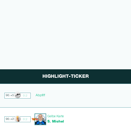
HIGHLIGHT-TICKER
Abpfiff
90.+5
0:2
Gelbe Karte
90.+2
0:2
S. Michel