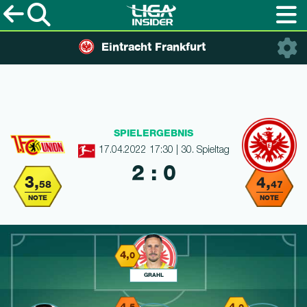
Eintracht Frankfurt
SPIELERGEBNIS
17.04.2022 17:30 | 30. Spieltag
2 : 0
3,
4,
58
47
NOTE
NOTE
4,
0
GRAHL