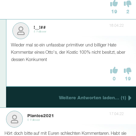
19
2
18.04.22
!__!##
4 Follower
Wieder mal so ein unfassbar primitiver und billiger Hate
Kommentar eines Otto's, der Kostic 100% nicht besitzt, aber
dessen Konkurrent
0
19
Weitere Antworten laden... (1)
17.04.22
Planlos2021
0 Follower
Hört doch bitte auf mit Euren schlechten Kommentaren. Habt sie