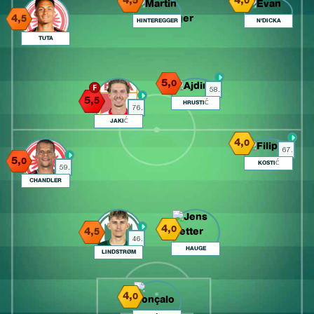
4,
4,
5
0
4,
5
HINTEREGGER
N'DICKA
TUTA
5,
0
58.
5,
5
HRUSTIĆ
76.
JAKIĆ
4,
0
67.
5,
0
KOSTIĆ
59.
CHANDLER
4,
0
4,
5
46.
HAUGE
LINDSTRØM
4,
0