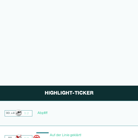
HIGHLIGHT-TICKER
Abpfiff
90.+4
5:2
Auf der Linie geklärt!