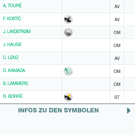
AV
A. TOURÉ
A. TOURÉ
AV
F. KOSTIĆ
F. KOSTIĆ
OM
J. LINDSTRØM
J. LINDSTRØM
OM
J. HAUGE
J. HAUGE
AV
C. LENZ
C. LENZ
OM
D. KAMADA
D. KAMADA
OM
S. LAMMERS
S. LAMMERS
ST
R. BORRÉ
R. BORRÉ
INFOS ZU DEN SYMBOLEN