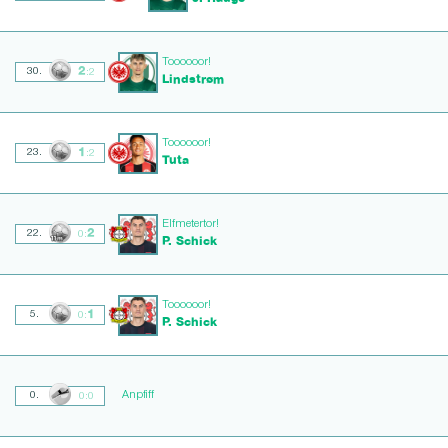
Toooooor!
2
30.
:2
Lindstrøm
Toooooor!
1
23.
:2
Tuta
Elfmetertor!
2
22.
0:
P. Schick
Toooooor!
1
5.
0:
P. Schick
Anpfiff
0.
0:0