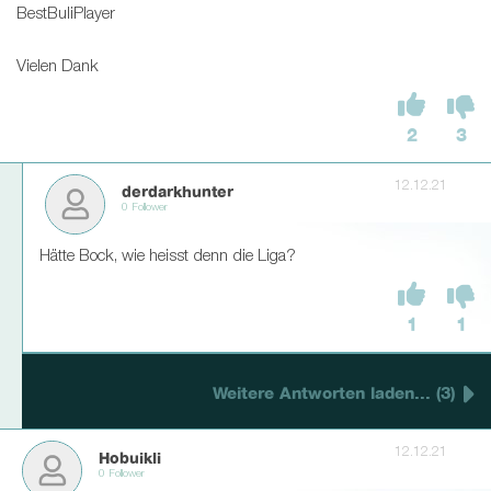
BestBuliPlayer
Vielen Dank
2
3
12.12.21
derdarkhunter
0 Follower
Hätte Bock, wie heisst denn die Liga?
1
1
Weitere Antworten laden... (3)
12.12.21
Hobuikli
0 Follower