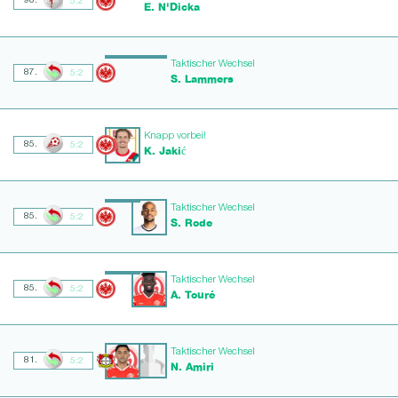
90.
5:2
E. N'Dicka
Taktischer Wechsel
87.
5:2
S. Lammers
Knapp vorbei!
85.
5:2
K. Jakić
Taktischer Wechsel
85.
5:2
S. Rode
Taktischer Wechsel
85.
5:2
A. Touré
Taktischer Wechsel
81.
5:2
N. Amiri