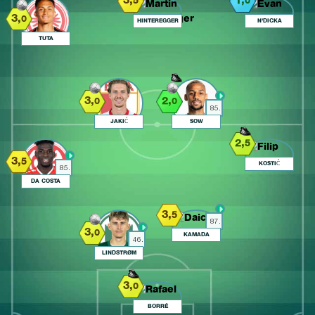
3,
1,
5
0
3,
0
HINTEREGGER
N'DICKA
TUTA
3,
2,
0
0
85.
JAKIĆ
SOW
2,
5
3,
5
KOSTIĆ
85.
DA COSTA
3,
5
87.
3,
0
KAMADA
46.
LINDSTRØM
3,
0
BORRÉ