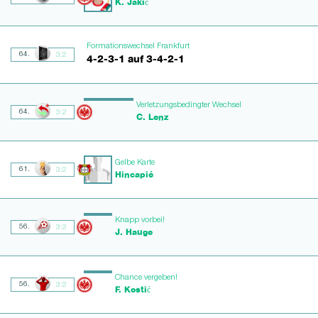
K. Jakić
Formationswechsel Frankfurt
64.
3:2
4-2-3-1 auf 3-4-2-1
Verletzungsbedingter Wechsel
64.
3:2
C. Lenz
Gelbe Karte
61.
3:2
Hincapié
Knapp vorbei!
56.
3:2
J. Hauge
Chance vergeben!
56.
3:2
F. Kostić