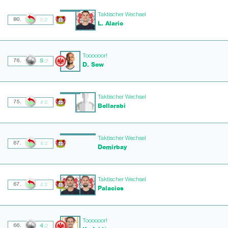
Taktischer Wechsel
80.
5:2
L. Alario
Toooooor!
5
76.
:2
D. Sow
Taktischer Wechsel
75.
4:2
Bellarabi
Taktischer Wechsel
67.
4:2
Demirbay
Taktischer Wechsel
67.
4:2
Palacios
Toooooor!
4
66.
:2