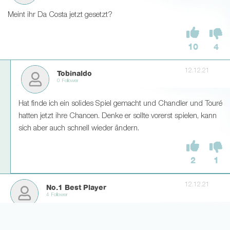
Meint ihr Da Costa jetzt gesetzt?
10
4
12.12.21
Tobinaldo
0 Follower
Hat finde ich ein solides Spiel gemacht und Chandler und Touré
hatten jetzt ihre Chancen. Denke er sollte vorerst spielen, kann
sich aber auch schnell wieder ändern.
2
1
12.12.21
No.1 Best Player
4 Follower
Laut der Ligainsider Anzeige hat Kostic doch eine Vorlage? Verstehe