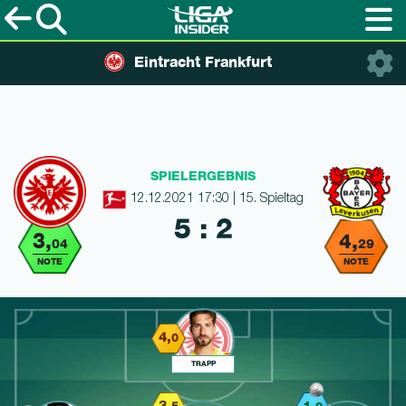
Eintracht Frankfurt
SPIELERGEBNIS
12.12.2021 17:30 | 15. Spieltag
5 : 2
3,
4,
04
29
NOTE
NOTE
4,
0
TRAPP