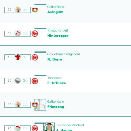
Gelbe Karte
55.
3:2
Aránguiz
Knapp vorbei!
53.
3:2
Hinteregger
Großchance vergeben!
52.
3:2
R. Borré
Toooooor!
3
50.
:2
E. N'Dicka
Gelbe Karte
48.
2:2
Frimpong
Taktischer Wechsel
46.
2:2
J. Hauge