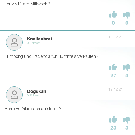
Lenz s11 am Mittwoch?
0
0
12.12.21
Knollenbrot
0 Follower
Frimpong und Paciencia für Hummels verkaufen?
27
4
12.12.21
Dogukan
0 Follower
Borre vs Gladbach aufstellen?
23
3